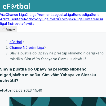
Vše
Chance Liga
2. Liga
Premier League
LaLiga
Bundesliga
Serie
A
Nižší soutěže
Rozhovory
Liga mistrů
Evropská liga
Konferenční
liga
Mistrovství světa
Více
eFotbal
Chance Národní Liga
Slavia pustila do Opavy na přestup slibného nigerijského
mladíka. Čím vším Yahaya ve Slezsku uchvátil?
Slavia pustila do Opavy na přestup slibného
nigerijského mladíka. Čím vším Yahaya ve Slezsku
uchvátil?
eFotbal
,
02.08.2023 15:40