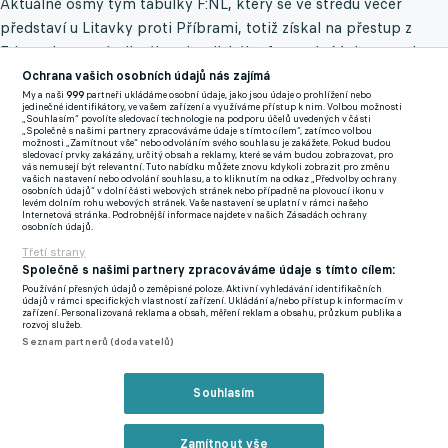
Aktuálně osmý tým tabulky F:NL, který se ve středu večer
představí u Litavky proti Příbrami, totiž získal na přestup z
Edenu devatenáctiletého nigerijského forvarda Mohammeda
Marzuqa Yahayau.
Ochrana vašich osobních údajů nás zajímá
My a naši
999
partneři ukládáme osobní údaje, jako jsou údaje o prohlížení nebo
jedinečné identifikátory, ve vašem zařízení a využíváme přístup k nim. Volbou možnosti
Ten byl v posledních dnech v opavském prostředí na testech a
„Souhlasím“ povolíte sledovací technologie na podporu účelů uvedených v části
„Společně s našimi partnery zpracováváme údaje s tímto cílem“, zatímco volbou
protože sportovní úsek v čele se sportovním manažerem
možnosti „Zamítnout vše“ nebo odvoláním svého souhlasu je zakážete. Pokud budou
sledovací prvky zakázány, určitý obsah a reklamy, které se vám budou zobrazovat, pro
Jaroslavem Kolínkem jednoznačně zaujal, už patří žlutomodrým.
vás nemusejí být relevantní. Tuto nabídku můžete znovu kdykoli zobrazit pro změnu
vašich nastavení nebo odvolání souhlasu, a to kliknutím na odkaz „Předvolby ochrany
osobních údajů“ v dolní části webových stránek nebo případně na plovoucí ikonu v
Nadějného mladíka, který by jinak zřejmě nastupoval pod
levém dolním rohu webových stránek. Vaše nastavení se uplatní v rámci našeho
Internetová stránka. Podrobnější informace najdete v našich Zásadách ochrany
vedením kouče slávistického béčka Davida Střihavky v ČFL, tak
osobních údajů.
bude čekat o patro vyšší soutěž.
Třetí strany
Společně s našimi partnery zpracováváme údaje s tímto cílem:
Yahaya na sebe výrazně upozornil již v předešlé sezoně
Používání přesných údajů o zeměpisné poloze. Aktivní vyhledávání identifikačních
údajů v rámci specifických vlastností zařízení. Ukládání a/nebo přístup k informacím v
2022/2023, když v rámci sešívaného dorostu proměnil čtrnáct
zařízení. Personalizovaná reklama a obsah, měření reklam a obsahu, průzkum publika a
rozvoj služeb.
soutěžních startů ve 12 přesných zásahů.
Seznam partnerů (dodavatelů)
"Ukázal, že na to, jak je mladý, je fotbalově velice vyspělý a silný
Souhlasím
v osobních soubojích," uvedl na stránkách
sfc.cz
výše zmíněný
funkcionář.
Zamítnout vše