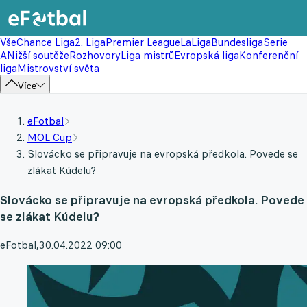
Vše
Chance Liga
2. Liga
Premier League
LaLiga
Bundesliga
Serie
A
Nižší soutěže
Rozhovory
Liga mistrů
Evropská liga
Konferenční
liga
Mistrovství světa
Více
eFotbal
MOL Cup
Slovácko se připravuje na evropská předkola. Povede se
zlákat Kúdelu?
Slovácko se připravuje na evropská předkola. Povede
se zlákat Kúdelu?
eFotbal
,
30.04.2022 09:00