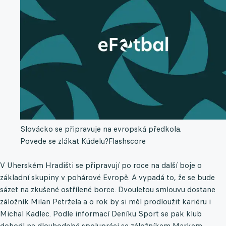
Slovácko se připravuje na evropská předkola.
Povede se zlákat Kúdelu?
Flashscore
V Uherském Hradišti se připravují po roce na další boje o
základní skupiny v pohárové Evropě. A vypadá to, že se bude
sázet na zkušené ostřílené borce. Dvouletou smlouvu dostane
záložník Milan Petržela a o rok by si měl prodloužit kariéru i
Michal Kadlec. Podle informací Deníku Sport se pak klub
dohodl na dlouhodobé spolupráci se záložníkem Markem