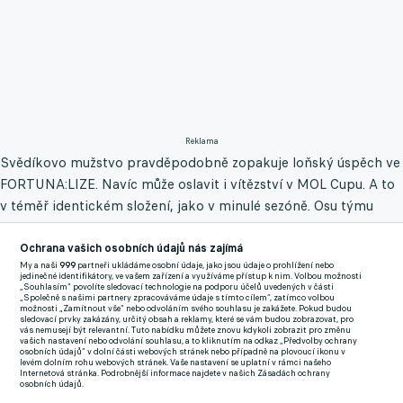
Reklama
Svědíkovo mužstvo pravděpodobně zopakuje loňský úspěch ve
FORTUNA:LIZE. Navíc může oslavit i vítězství v MOL Cupu. A to
v téměř identickém složení, jako v minulé sezóně. Osu týmu
tvoří veteráni Milan Petržela (38 let) a Michal Kadlec (37). A jak
píše Deník Sport, dohoda se rýsuje i s útočníkem Riginem
Ochrana vašich osobních údajů nás zajímá
My a naši
999
partneři ukládáme osobní údaje, jako jsou údaje o prohlížení nebo
Ciciliou a stoperem Stanislavem Hofmannem.
jedinečné identifikátory, ve vašem zařízení a využíváme přístup k nim. Volbou možnosti
„Souhlasím“ povolíte sledovací technologie na podporu účelů uvedených v části
„Společně s našimi partnery zpracováváme údaje s tímto cílem“, zatímco volbou
A nemusí zůstat jen u nich. V Uherském Hradišti si vytyčili
možnosti „Zamítnout vše“ nebo odvoláním svého souhlasu je zakážete. Pokud budou
sledovací prvky zakázány, určitý obsah a reklamy, které se vám budou zobrazovat, pro
zajímavou posilu. Podle Sportu se totiž v příštích týdnech se
vás nemusejí být relevantní. Tuto nabídku můžete znovu kdykoli zobrazit pro změnu
vašich nastavení nebo odvolání souhlasu, a to kliknutím na odkaz „Předvolby ochrany
pokusí o comeback odchovance Ondřeje Kúdely (35)! „Určitě
osobních údajů“ v dolní části webových stránek nebo případně na plovoucí ikonu v
levém dolním rohu webových stránek. Vaše nastavení se uplatní v rámci našeho
mu něco nabídneme,“ prozradil manažer Slovácka Veliče
Internetová stránka. Podrobnější informace najdete v našich Zásadách ochrany
osobních údajů.
Šumulikoski. „Byl bych rád, kdyby se vrátil, ale je to ve vzduchu.