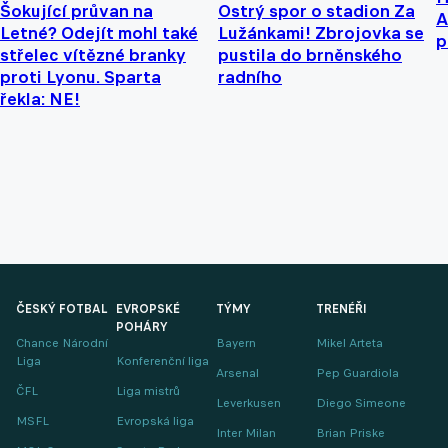
Šokující průvan na
Ostrý spor o stadion Za
A
Letné? Odejít mohl také
Lužánkami! Zbrojovka se
p
střelec vítězné branky
pustila do brněnského
proti Lyonu. Sparta
radního
řekla: NE!
ČESKÝ FOTBAL
EVROPSKÉ
TÝMY
TRENÉŘI
POHÁRY
Chance Národní
Bayern
Mikel Arteta
Liga
Konferenční liga
Arsenal
Pep Guardiola
ČFL
Liga mistrů
Leverkusen
Diego Simeone
MSFL
Evropská liga
Inter Milan
Brian Priske