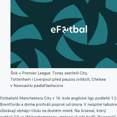
Šok v Premier League: Toney sestřelil City,
Tottenham i Liverpool před pauzou zvítězili, Chelsea
v Newcastlu padla
Flashscore
Fotbalisté Manchesteru City v 16. kole anglické ligy podlehli 1:2
Brentfordu a doma prohráli poprvé od února. V neúplné tabulce
zůstávají obhájci titulu na druhém místě. Na Arsenal, který
zvítězil 2:0 ve Wolverhamptonu, ztrácejí už pět bodů. "Kanonýři"