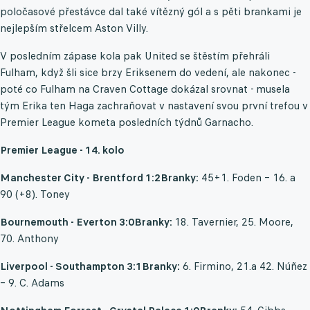
poločasové přestávce dal také vítězný gól a s pěti brankami je
nejlepším střelcem Aston Villy.
V posledním zápase kola pak United se štěstím přehráli
Fulham, když šli sice brzy Eriksenem do vedení, ale nakonec -
poté co Fulham na Craven Cottage dokázal srovnat - musela
tým Erika ten Haga zachraňovat v nastavení svou první trefou v
Premier League kometa posledních týdnů Garnacho.
Premier League - 14. kolo
Manchester City - Brentford 1:2
Branky:
45+1. Foden – 16. a
90 (+8). Toney
Bournemouth - Everton 3:0
Branky:
18. Tavernier, 25. Moore,
70. Anthony
Liverpool - Southampton 3:1
Branky:
6. Firmino, 21.a 42. Núñez
– 9. C. Adams