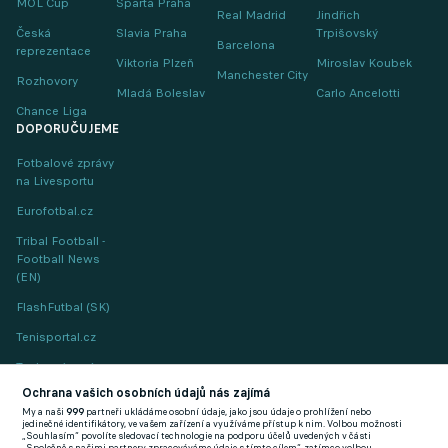
MOL Cup
Sparta Praha
Real Madrid
Jindřich
Česká
Slavia Praha
Trpišovský
Barcelona
reprezentace
Viktoria Plzeň
Miroslav Koubek
Manchester City
Rozhovory
Mladá Boleslav
Carlo Ancelotti
Chance Liga
DOPORUČUJEME
Fotbalové zprávy
na Livesportu
Eurofotbal.cz
Tribal Football -
Football News
(EN)
FlashFutbal (SK)
Tenisportal.cz
Tenisové zprávy
na Livesportu
Ochrana vašich osobních údajů nás zajímá
My a naši
999
partneři ukládáme osobní údaje, jako jsou údaje o prohlížení nebo
jedinečné identifikátory, ve vašem zařízení a využíváme přístup k nim. Volbou možnosti
„Souhlasím“ povolíte sledovací technologie na podporu účelů uvedených v části