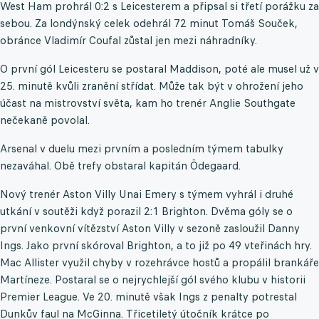
West Ham prohrál 0:2 s Leicesterem a připsal si třetí porážku za
sebou. Za londýnský celek odehrál 72 minut Tomáš Souček,
obránce Vladimír Coufal zůstal jen mezi náhradníky.
O první gól Leicesteru se postaral Maddison, poté ale musel už v
25. minutě kvůli zranění střídat. Může tak být v ohrožení jeho
účast na mistrovství světa, kam ho trenér Anglie Southgate
nečekaně povolal.
Arsenal v duelu mezi prvním a posledním týmem tabulky
nezaváhal. Obě trefy obstaral kapitán Ödegaard.
Nový trenér Aston Villy Unai Emery s týmem vyhrál i druhé
utkání v soutěži když porazil 2:1 Brighton. Dvěma góly se o
první venkovní vítězství Aston Villy v sezoně zasloužil Danny
Ings. Jako první skóroval Brighton, a to již po 49 vteřinách hry.
Mac Allister využil chyby v rozehrávce hostů a propálil brankáře
Martíneze. Postaral se o nejrychlejší gól svého klubu v historii
Premier League. Ve 20. minutě však Ings z penalty potrestal
Dunkův faul na McGinna. Třicetiletý útočník krátce po