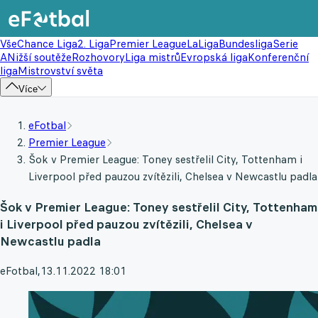
Vše
Chance Liga
2. Liga
Premier League
LaLiga
Bundesliga
Serie
A
Nižší soutěže
Rozhovory
Liga mistrů
Evropská liga
Konferenční
liga
Mistrovství světa
Více
eFotbal
Premier League
Šok v Premier League: Toney sestřelil City, Tottenham i
Liverpool před pauzou zvítězili, Chelsea v Newcastlu padla
Šok v Premier League: Toney sestřelil City, Tottenham
i Liverpool před pauzou zvítězili, Chelsea v
Newcastlu padla
eFotbal
,
13.11.2022 18:01