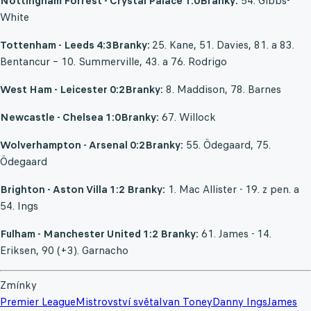
Nottingham Forrest - Crystal Palace 1:0
Branky:
54. Gibbs-
White
Tottenham - Leeds 4:3
Branky:
25. Kane, 51. Davies, 81. a 83.
Bentancur – 10. Summerville, 43. a 76. Rodrigo
West Ham - Leicester 0:2
Branky:
8. Maddison, 78. Barnes
Newcastle - Chelsea 1:0
Branky:
67. Willock
Wolverhampton - Arsenal 0:2
Branky:
55. Ödegaard, 75.
Ödegaard
Brighton - Aston Villa 1:2
Branky:
1. Mac Allister - 19. z pen. a
54. Ings
Fulham - Manchester United 1:2
Branky:
61. James - 14.
Eriksen, 90 (+3). Garnacho
Zmínky
Premier League
Mistrovství světa
Ivan Toney
Danny Ings
James