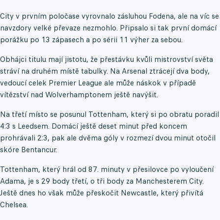
City v prvním poločase vyrovnalo zásluhou Fodena, ale na víc se
navzdory velké převaze nezmohlo. Připsalo si tak první domácí
porážku po 13 zápasech a po sérii 11 výher za sebou.
Obhájci titulu mají jistotu, že přestávku kvůli mistrovství světa
stráví na druhém místě tabulky. Na Arsenal ztrácejí dva body,
vedoucí celek Premier League ale může náskok v případě
vítězství nad Wolverhamptonem ještě navýšit.
Na třetí místo se posunul Tottenham, který si po obratu poradil
4:3 s Leedsem. Domácí ještě deset minut před koncem
prohrávali 2:3, pak ale dvěma góly v rozmezí dvou minut otočil
skóre Bentancur.
Tottenham, který hrál od 87. minuty v přesilovce po vyloučení
Adama, je s 29 body třetí, o tři body za Manchesterem City.
Ještě dnes ho však může přeskočit Newcastle, který přivítá
Chelsea.