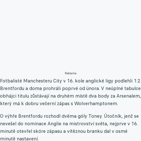
Reklama
Fotbalisté Manchesteru City v 16. kole anglické ligy podlehli 1:2
Brentfordu a doma prohráli poprvé od února. V neúplné tabulce
obhájci titulu zůstávají na druhém místě dva body za Arsenalem,
který má k dobru večerní zápas s Wolverhamptonem.
O výhře Brentfordu rozhodl dvěma góly Toney. Útočník, jenž se
nevešel do nominace Anglie na mistrovství světa, nejprve v 16.
minutě otevřel skóre zápasu a vítěznou branku dal v osmé
minutě nastavení.