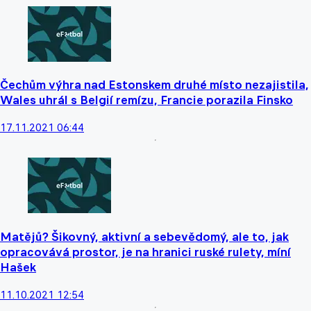
Čechům výhra nad Estonskem druhé místo nezajistila,
Wales uhrál s Belgií remízu, Francie porazila Finsko
17.11.2021 06:44
Matějů? Šikovný, aktivní a sebevědomý, ale to, jak
opracovává prostor, je na hranici ruské rulety, míní
Hašek
11.10.2021 12:54