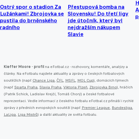
H
Ostrý spor o stadion Za
Přestupová bomba na
A
Lužánkami! Zbrojovka se
Slovensku! Do třetí ligy
p
pustila do brněnského
jde útočník, který byl
radního
nejdražším nákupem
Slavie
Kieffer Moore - profil
na eFotbal.cz - rozhovory, komentáře, analýzy a
články. Na eFotbalu najdete aktuality a zprávy o českých fotbalových
soutěžích (např.
Chance Liga
,
ČFL
,
MSFL
,
MOL Cup
), domácích týmech
(např.
Sparta Praha
,
Slavia Praha
,
Viktoria Plzeň
,
Zbrojovka Brno
), hráčích
(Patrik Schick, Ladislav Krejčí, Tomáš Chorý) a české fotbalové
reprezentaci. Vedle informací z českého fotbalu eFotbal.cz přináší i rychlé
zprávy z předních evropských soutěží (např.
Premier League
,
Bundesliga
,
LaLiga
,
Liga Mistrů
) a další aktuality ze světa fotbalu.