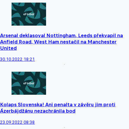
Arsenal deklasoval Nottingham, Leeds překvapil na
Anfield Road, West Ham nestačil na Manchester
United
30.10.2022 18:21
Kolaps Slovenska! Ani penalta v závěru jim proti
Ázerbájdžánu nezachránila bod
23.09.2022 08:38