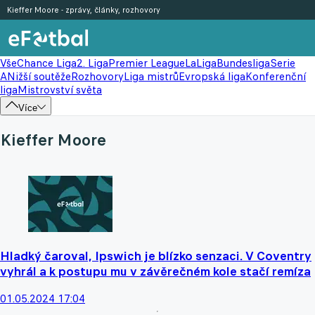
Kieffer Moore - zprávy, články, rozhovory
Vše
Chance Liga
2. Liga
Premier League
LaLiga
Bundesliga
Serie
A
Nižší soutěže
Rozhovory
Liga mistrů
Evropská liga
Konferenční
liga
Mistrovství světa
Více
Kieffer Moore
Hladký čaroval, Ipswich je blízko senzaci. V Coventry
vyhrál a k postupu mu v závěrečném kole stačí remíza
01.05.2024 17:04