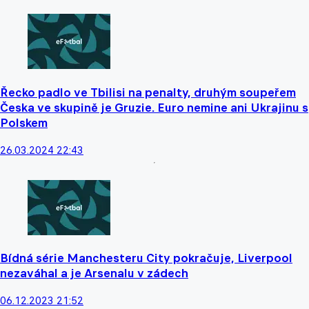
Řecko padlo ve Tbilisi na penalty, druhým soupeřem
Česka ve skupině je Gruzie. Euro nemine ani Ukrajinu s
Polskem
26.03.2024 22:43
Bídná série Manchesteru City pokračuje, Liverpool
nezaváhal a je Arsenalu v zádech
06.12.2023 21:52