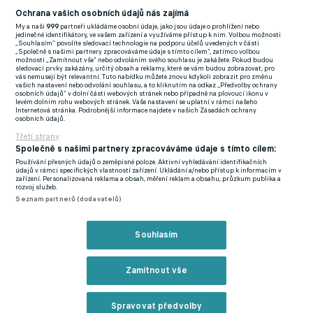
(EN)
Ochrana vašich osobních údajů nás zajímá
My a naši
999
partneři ukládáme osobní údaje, jako jsou údaje o prohlížení nebo
FlashFutbal (SK)
jedinečné identifikátory, ve vašem zařízení a využíváme přístup k nim. Volbou možnosti
„Souhlasím“ povolíte sledovací technologie na podporu účelů uvedených v části
„Společně s našimi partnery zpracováváme údaje s tímto cílem“, zatímco volbou
Tenisportal.cz
možnosti „Zamítnout vše“ nebo odvoláním svého souhlasu je zakážete. Pokud budou
sledovací prvky zakázány, určitý obsah a reklamy, které se vám budou zobrazovat, pro
Tenisové zprávy
vás nemusejí být relevantní. Tuto nabídku můžete znovu kdykoli zobrazit pro změnu
vašich nastavení nebo odvolání souhlasu, a to kliknutím na odkaz „Předvolby ochrany
na Livesportu
osobních údajů“ v dolní části webových stránek nebo případně na plovoucí ikonu v
levém dolním rohu webových stránek. Vaše nastavení se uplatní v rámci našeho
Internetová stránka. Podrobnější informace najdete v našich Zásadách ochrany
osobních údajů.
Třetí strany
Společně s našimi partnery zpracováváme údaje s tímto cílem:
Používání přesných údajů o zeměpisné poloze. Aktivní vyhledávání identifikačních
Podmínky užití
GDPR a žurnalistika
údajů v rámci specifických vlastností zařízení. Ukládání a/nebo přístup k informacím v
zařízení. Personalizovaná reklama a obsah, měření reklam a obsahu, průzkum publika a
Zásady ochrany osobních údajů
Doporučené stránky
rozvoj služeb.
Seznam partnerů (dodavatelů)
Třetí strany
Tiráž
Souhlasím
© eFotbal
2026
Zamítnout vše
Spravovat předvolby