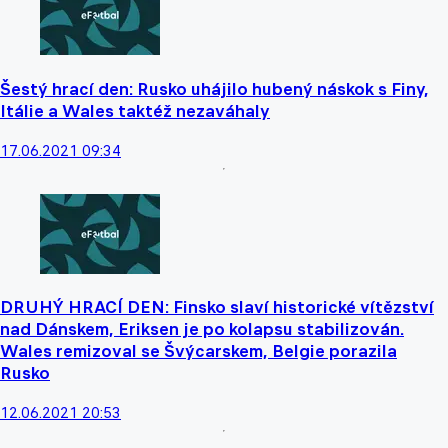
Šestý hrací den: Rusko uhájilo hubený náskok s Finy,
Itálie a Wales taktéž nezaváhaly
17.06.2021 09:34
DRUHÝ HRACÍ DEN: Finsko slaví historické vítězství
nad Dánskem, Eriksen je po kolapsu stabilizován.
Wales remizoval se Švýcarskem, Belgie porazila
Rusko
12.06.2021 20:53