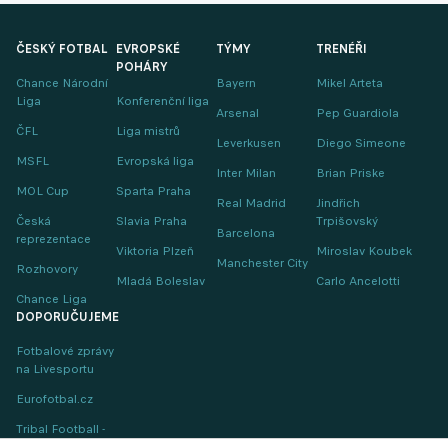
ČESKÝ FOTBAL
EVROPSKÉ
TÝMY
TRENÉŘI
POHÁRY
Chance Národní
Bayern
Mikel Arteta
Liga
Konferenční liga
Arsenal
Pep Guardiola
ČFL
Liga mistrů
Leverkusen
Diego Simeone
MSFL
Evropská liga
Inter Milan
Brian Priske
MOL Cup
Sparta Praha
Real Madrid
Jindřich
Česká
Slavia Praha
Trpišovský
Barcelona
reprezentace
Viktoria Plzeň
Miroslav Koubek
Manchester City
Rozhovory
Mladá Boleslav
Carlo Ancelotti
Chance Liga
DOPORUČUJEME
Fotbalové zprávy
na Livesportu
Eurofotbal.cz
Tribal Football -
Football News