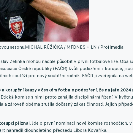
novou sezonu.
MICHAL RŮŽIČKA / MFDNES + LN / Profimedia
slav Zelinka mohou nadále působit v první fotbalové lize. Oba su
 asociace České republiky (FAČR) kvůli podezření z korupce, jsou
lních soutěží pro nový soutěžní ročník. FAČR ji zveřejnila na we
é a korupční kauzy v českém fotbale podezření, že na jaře 2024 
.
Etická komise s nimi proto zahájila disciplinární řízení. V květnu
ila a zároveň oběma zrušila dočasný zákaz činnosti. Jejich přípa
 korupci přiznal.
Jde o první nominaci nové komise rozhodčích, v
ert nahradil dlouholetého předsedu Libora Kovaříka.