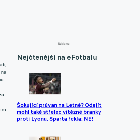
Reklama
Nejčtenější na eFotbalu
dí,
 na
bu.
za
Šokující průvan na Letné? Odejít
dem
mohl také střelec vítězné branky
proti Lyonu. Sparta řekla: NE!