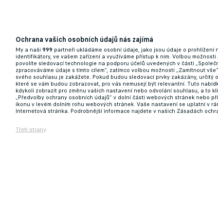
Definitivní konec! Kosovský kanonýr opouští
Ochrana vašich osobních údajů nás zajímá
09.07.2026 09:07
My a naši
999
partneři ukládáme osobní údaje, jako jsou údaje o prohlížení
identifikátory, ve vašem zařízení a využíváme přístup k nim. Volbou možnosti
povolíte sledovací technologie na podporu účelů uvedených v části „Společn
zpracováváme údaje s tímto cílem“, zatímco volbou možnosti „Zamítnout vše
svého souhlasu je zakážete. Pokud budou sledovací prvky zakázány, určitý 
které se vám budou zobrazovat, pro vás nemusejí být relevantní. Tuto nabí
kdykoli zobrazit pro změnu vašich nastavení nebo odvolání souhlasu, a to k
„Předvolby ochrany osobních údajů“ v dolní části webových stránek nebo př
ikonu v levém dolním rohu webových stránek. Vaše nastavení se uplatní v r
Internetová stránka. Podrobnější informace najdete v našich Zásadách ochr
Třetí strany
Možná jste zapomněli, že je ještě ve Spar
09.07.2026 07:18