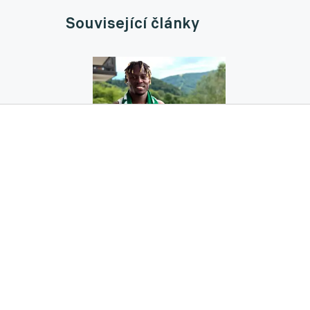
Související články
Karviná vítá zajímavá jména! Ofenzivu pod
09.07.2026 10:31