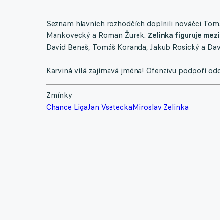
Seznam hlavních rozhodčích doplnili nováčci To
Mankovecký a Roman Žurek.
Zelinka figuruje mezi
David Beneš, Tomáš Koranda, Jakub Rosický a Dav
Karviná vítá zajímavá jména! Ofenzivu podpoří odc
Zmínky
Chance Liga
Jan Vsetecka
Miroslav Zelinka