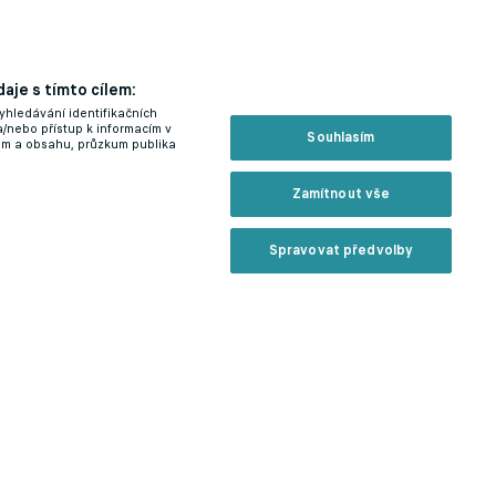
aje s tímto cílem:
yhledávání identifikačních
a/nebo přístup k informacím v
Souhlasím
lam a obsahu, průzkum publika
Zamítnout vše
Spravovat předvolby