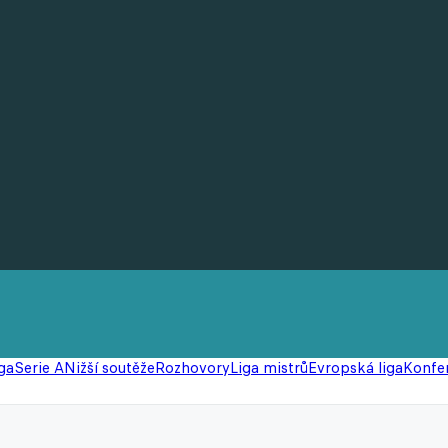
ga
Serie A
Nižší soutěže
Rozhovory
Liga mistrů
Evropská liga
Konfer