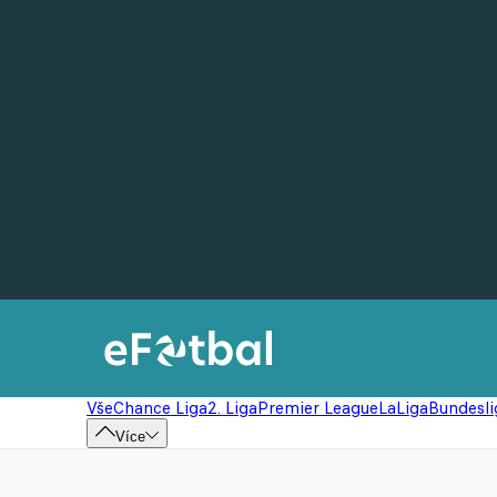
Vše
Chance Liga
2. Liga
Premier League
LaLiga
Bundesli
Více