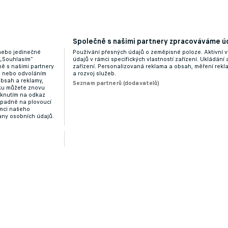
 dres Sparty a zkusí štěstí v Itálii
Společně s našimi partnery zpracováváme úd
 nebo jedinečné
Používání přesných údajů o zeměpisné poloze. Aktivní v
 „Souhlasím“
údajů v rámci specifických vlastností zařízení. Ukládání 
ě s našimi partnery
zařízení. Personalizovaná reklama a obsah, měření rek
“ nebo odvoláním
a rozvoj služeb.
obsah a reklamy,
Seznam partnerů (dodavatelů)
dku můžete znovu
liknutím na odkaz
ípadně na plovoucí
ámci našeho
any osobních údajů.
tě. Španělský bek teď Letnou opouští a míří domů
Zobrazit více