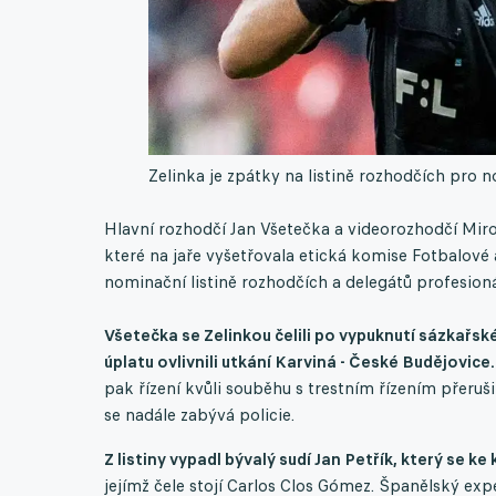
Zelinka je zpátky na listině rozhodčích pro 
Hlavní rozhodčí Jan Všetečka a videorozhodčí Miro
které na jaře vyšetřovala etická komise Fotbalové
nominační listině rozhodčích a delegátů profesioná
Všetečka se Zelinkou čelili po vypuknutí sázkařsk
úplatu ovlivnili utkání Karviná - České Budějovice
pak řízení kvůli souběhu s trestním řízením přeruš
se nadále zabývá policie.
Z listiny vypadl bývalý sudí Jan Petřík, který se ke
jejímž čele stojí Carlos Clos Gómez. Španělský exp