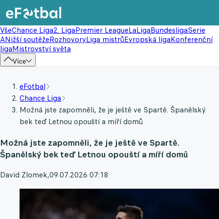
Vše
Chance Liga
2. Liga
Premier League
LaLiga
Bundesliga
Serie
A
Nižší soutěže
Rozhovory
Liga mistrů
Evropská liga
Konferenční
liga
Mistrovství světa
Více
eFotbal
Chance Liga
Možná jste zapomněli, že je ještě ve Spartě. Španělský
bek teď Letnou opouští a míří domů
Možná jste zapomněli, že je ještě ve Spartě.
Španělský bek teď Letnou opouští a míří domů
David Zlomek
,
09.07.2026 07:18