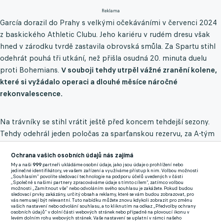
Reklama
García dorazil do Prahy s velkými očekáváními v červenci 2024
z baskického Athletic Clubu. Jeho kariéru v rudém dresu však
hned v zárodku tvrdě zastavila obrovská smůla. Za Spartu stihl
odehrát pouhá tři utkání, než přišla osudná 20. minuta duelu
proti Bohemians.
V souboji tehdy utrpěl vážné zranění kolene,
které si vyžádalo operaci a dlouhé měsíce náročné
rekonvalescence.
Na trávníky se stihl vrátit ještě před koncem tehdejší sezony.
Tehdy odehrál jeden poločas za sparťanskou rezervu, za A-tým
Letenských už ale další starty nepřidal. Ztracenou herní praxi
Ochrana vašich osobních údajů nás zajímá
tak následně sbíral ve druhé španělské lize, kam ho Sparta
My a naši
999
partneři ukládáme osobní údaje, jako jsou údaje o prohlížení nebo
uvolnila do celku FC Andorra. Na pyrenejském poloostrově
jedinečné identifikátory, ve vašem zařízení a využíváme přístup k nim. Volbou možnosti
„Souhlasím“ povolíte sledovací technologie na podporu účelů uvedených v části
zasáhl do 26 soutěžních zápasů, ve kterých zaznamenal jeden
„Společně s našimi partnery zpracováváme údaje s tímto cílem“, zatímco volbou
možnosti „Zamítnout vše“ nebo odvoláním svého souhlasu je zakážete. Pokud budou
gól a jednu asistenci.
sledovací prvky zakázány, určitý obsah a reklamy, které se vám budou zobrazovat, pro
vás nemusejí být relevantní. Tuto nabídku můžete znovu kdykoli zobrazit pro změnu
vašich nastavení nebo odvolání souhlasu, a to kliknutím na odkaz „Předvolby ochrany
Nyní se jeho cesty se Spartou rozcházejí definitivně. V novém
osobních údajů“ v dolní části webových stránek nebo případně na plovoucí ikonu v
levém dolním rohu webových stránek. Vaše nastavení se uplatní v rámci našeho