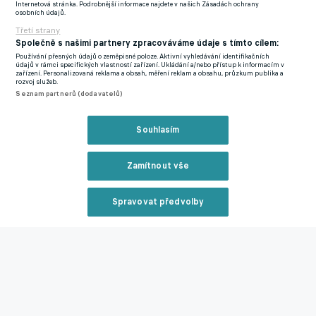
působišti podepsal smlouvu do roku 2029.
Internetová stránka. Podrobnější informace najdete v našich Zásadách ochrany
osobních údajů.
Třetí strany
Kukučka opouští Spartu. Po přípravě u Priskeho míří na
Společně s našimi partnery zpracováváme údaje s tímto cílem:
hostování
Používání přesných údajů o zeměpisné poloze. Aktivní vyhledávání identifikačních
údajů v rámci specifických vlastností zařízení. Ukládání a/nebo přístup k informacím v
zařízení. Personalizovaná reklama a obsah, měření reklam a obsahu, průzkum publika a
rozvoj služeb.
Zmínky
Seznam partnerů (dodavatelů)
Sparta Praha
Imanol García
Eibar
Chance Liga
Souhlasím
Související články
Zamítnout vše
Spravovat předvolby
Reklama
Kukučka opouští Spartu. Po přípravě u Priskeho míří
na hostování bez opce do Zlína
Zavřít rekl
07.07.2026 18:02