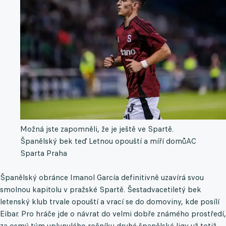
Možná jste zapomněli, že je ještě ve Spartě.
Španělský bek teď Letnou opouští a míří domů
AC
Sparta Praha
Španělský obránce Imanol García definitivně uzavírá svou
smolnou kapitolu v pražské Spartě. Šestadvacetiletý bek
letenský klub trvale opouští a vrací se do domoviny, kde posílí
Eibar. Pro hráče jde o návrat do velmi dobře známého prostředí,
za osmý tým uplynulého ročníku druhé španělské ligy už totiž