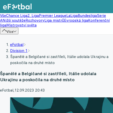
Vše
Chance Liga
2. Liga
Premier League
LaLiga
Bundesliga
Serie
A
Nižší soutěže
Rozhovory
Liga mistrů
Evropská liga
Konferenční
liga
Mistrovství světa
Více
eFotbal
Division 1
Španělé a Belgičané si zastříleli, Itálie udolala Ukrajinu a
poskočila na druhé místo
Španělé a Belgičané si zastříleli, Itálie udolala
Ukrajinu a poskočila na druhé místo
eFotbal
,
12.09.2023 20:43