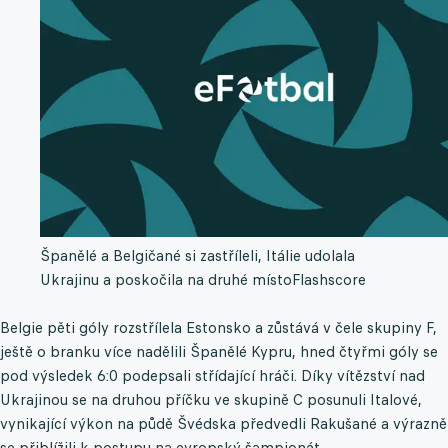
Španělé a Belgičané si zastříleli, Itálie udolala
Ukrajinu a poskočila na druhé místo
Flashscore
Belgie pěti góly rozstřílela Estonsko a zůstává v čele skupiny F,
ještě o branku více nadělili Španělé Kypru, hned čtyřmi góly se
pod výsledek 6:0 podepsali střídající hráči. Díky vítězství nad
Ukrajinou se na druhou příčku ve skupině C posunuli Italové,
vynikající výkon na půdě Švédska předvedli Rakušané a výrazně
se přiblížili k postupu na evropský šampionát.