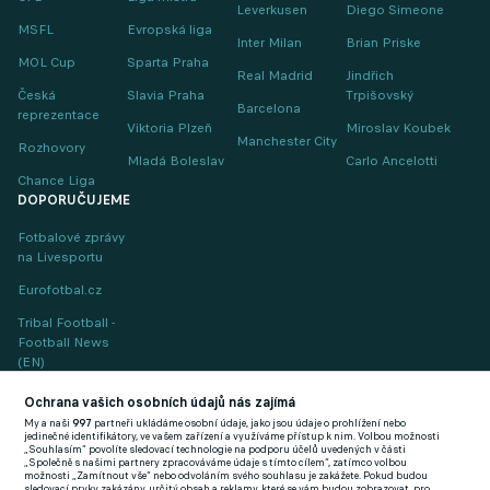
Leverkusen
Diego Simeone
MSFL
Evropská liga
Inter Milan
Brian Priske
MOL Cup
Sparta Praha
Real Madrid
Jindřich
Česká
Slavia Praha
Trpišovský
Barcelona
reprezentace
Viktoria Plzeň
Miroslav Koubek
Manchester City
Rozhovory
Mladá Boleslav
Carlo Ancelotti
Chance Liga
DOPORUČUJEME
Fotbalové zprávy
na Livesportu
Eurofotbal.cz
Tribal Football -
Football News
(EN)
FlashFutbal (SK)
Ochrana vašich osobních údajů nás zajímá
My a naši
997
partneři ukládáme osobní údaje, jako jsou údaje o prohlížení nebo
Tenisportal.cz
jedinečné identifikátory, ve vašem zařízení a využíváme přístup k nim. Volbou možnosti
„Souhlasím“ povolíte sledovací technologie na podporu účelů uvedených v části
Tenisové zprávy
„Společně s našimi partnery zpracováváme údaje s tímto cílem“, zatímco volbou
možnosti „Zamítnout vše“ nebo odvoláním svého souhlasu je zakážete. Pokud budou
na Livesportu
sledovací prvky zakázány, určitý obsah a reklamy, které se vám budou zobrazovat, pro