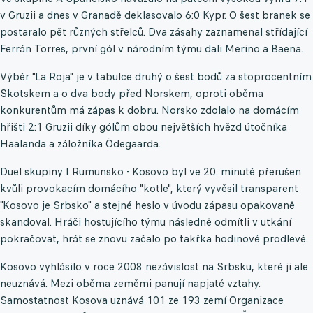
v Gruzii a dnes v Granadě deklasovalo 6:0 Kypr. O šest branek se
postaralo pět různých střelců. Dva zásahy zaznamenal střídající
Ferrán Torres, první gól v národním týmu dali Merino a Baena.
Výběr "La Roja" je v tabulce druhý o šest bodů za stoprocentním
Skotskem a o dva body před Norskem, oproti oběma
konkurentům má zápas k dobru. Norsko zdolalo na domácím
hřišti 2:1 Gruzii díky gólům obou největších hvězd útočníka
Haalanda a záložníka Ödegaarda.
Duel skupiny I Rumunsko - Kosovo byl ve 20. minutě přerušen
kvůli provokacím domácího "kotle", který vyvěsil transparent
"Kosovo je Srbsko" a stejné heslo v úvodu zápasu opakovaně
skandoval. Hráči hostujícího týmu následně odmítli v utkání
pokračovat, hrát se znovu začalo po takřka hodinové prodlevě.
Kosovo vyhlásilo v roce 2008 nezávislost na Srbsku, které ji ale
neuznává. Mezi oběma zeměmi panují napjaté vztahy.
Samostatnost Kosova uznává 101 ze 193 zemí Organizace