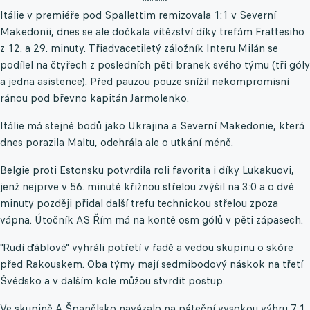
Itálie v premiéře pod Spallettim remizovala 1:1 v Severní
Makedonii, dnes se ale dočkala vítězství díky trefám Frattesiho
z 12. a 29. minuty. Třiadvacetiletý záložník Interu Milán se
podílel na čtyřech z posledních pěti branek svého týmu (tři góly
a jedna asistence). Před pauzou pouze snížil nekompromisní
ránou pod břevno kapitán Jarmolenko.
Itálie má stejně bodů jako Ukrajina a Severní Makedonie, která
dnes porazila Maltu, odehrála ale o utkání méně.
Belgie proti Estonsku potvrdila roli favorita i díky Lukakuovi,
jenž nejprve v 56. minutě křižnou střelou zvýšil na 3:0 a o dvě
minuty později přidal další trefu technickou střelou zpoza
vápna. Útočník AS Řím má na kontě osm gólů v pěti zápasech.
"Rudí ďáblové" vyhráli potřetí v řadě a vedou skupinu o skóre
před Rakouskem. Oba týmy mají sedmibodový náskok na třetí
Švédsko a v dalším kole můžou stvrdit postup.
Ve skupině A Španělsko navázalo na páteční vysokou výhru 7:1