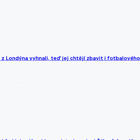
 z Londýna vyhnali, teď jej chtějí zbavit i fotbalového