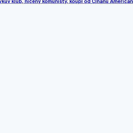
kův klub, ničený komunisty, koupí od Číňanů Američan