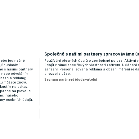
Společně s našimi partnery zpracováváme úd
 nebo jedinečné
Používání přesných údajů o zeměpisné poloze. Aktivní v
 „Souhlasím“
údajů v rámci specifických vlastností zařízení. Ukládání 
ě s našimi partnery
zařízení. Personalizovaná reklama a obsah, měření rek
“ nebo odvoláním
a rozvoj služeb.
obsah a reklamy,
Seznam partnerů (dodavatelů)
dku můžete znovu
liknutím na odkaz
ípadně na plovoucí
ámci našeho
any osobních údajů.