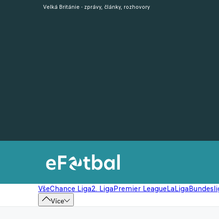
Velká Británie - zprávy, články, rozhovory
Vše
Chance Liga
2. Liga
Premier League
LaLiga
Bundesli
Více