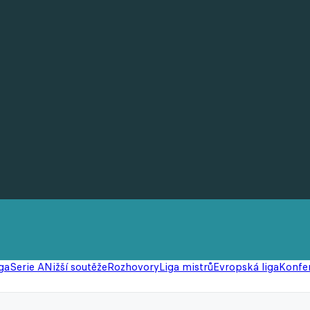
ga
Serie A
Nižší soutěže
Rozhovory
Liga mistrů
Evropská liga
Konfer