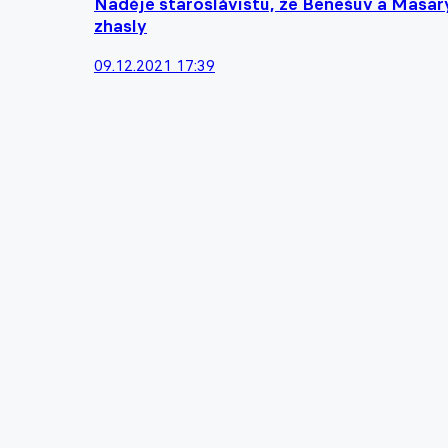
Naděje staroslávistů, že Benešův a Masary
zhasly
09.12.2021 17:39