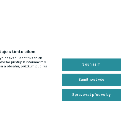
aje s tímto cílem:
yhledávání identifikačních
a/nebo přístup k informacím v
Souhlasím
lam a obsahu, průzkum publika
Zamítnout vše
Spravovat předvolby