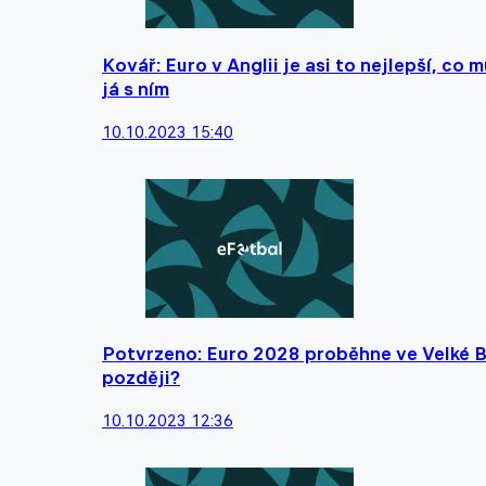
Kovář: Euro v Anglii je asi to nejlepší, c
já s ním
10.10.2023 15:40
Potvrzeno: Euro 2028 proběhne ve Velké Br
později?
10.10.2023 12:36