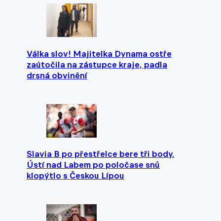
Válka slov! Majitelka Dynama ostře
zaútočila na zástupce kraje, padla
drsná obvinění
Slavia B po přestřelce bere tři body.
Ústí nad Labem po poločase snů
klopýtlo s Českou Lípou