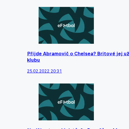
Přijde Abramovič o Chelsea? Britové jej už
klubu
25.02.2022 20:31