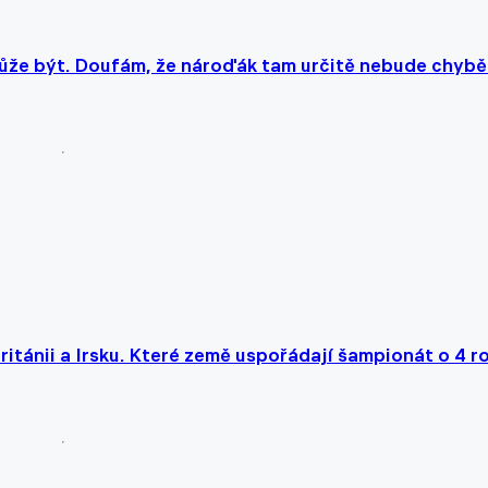
o může být. Doufám, že nároďák tam určitě nebude chybě
itánii a Irsku. Které země uspořádají šampionát o 4 r