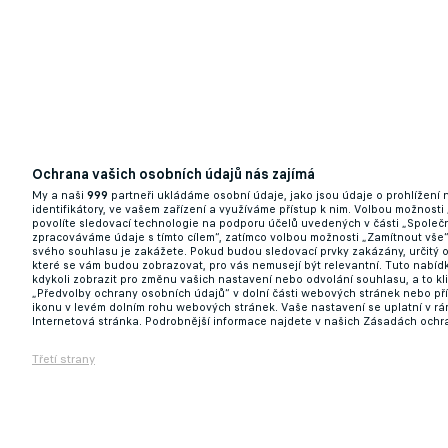
Ochrana vašich osobních údajů nás zajímá
My a naši
999
partneři ukládáme osobní údaje, jako jsou údaje o prohlížení
identifikátory, ve vašem zařízení a využíváme přístup k nim. Volbou možnosti
povolíte sledovací technologie na podporu účelů uvedených v části „Společn
zpracováváme údaje s tímto cílem“, zatímco volbou možnosti „Zamítnout vše
svého souhlasu je zakážete. Pokud budou sledovací prvky zakázány, určitý 
které se vám budou zobrazovat, pro vás nemusejí být relevantní. Tuto nabí
kdykoli zobrazit pro změnu vašich nastavení nebo odvolání souhlasu, a to k
„Předvolby ochrany osobních údajů“ v dolní části webových stránek nebo př
ikonu v levém dolním rohu webových stránek. Vaše nastavení se uplatní v r
Internetová stránka. Podrobnější informace najdete v našich Zásadách ochr
Třetí strany