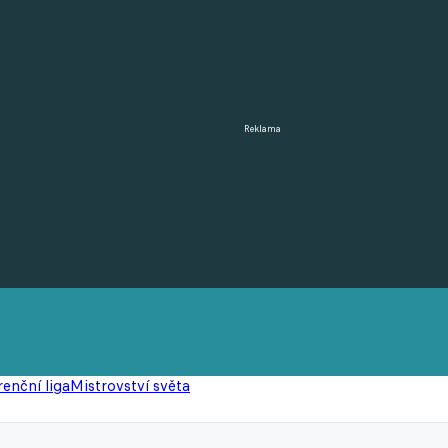
Reklama
enční liga
Mistrovství světa