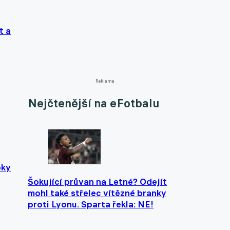
t a
Reklama
Nejčtenější na eFotbalu
oky
Šokující průvan na Letné? Odejít
mohl také střelec vítězné branky
proti Lyonu. Sparta řekla: NE!