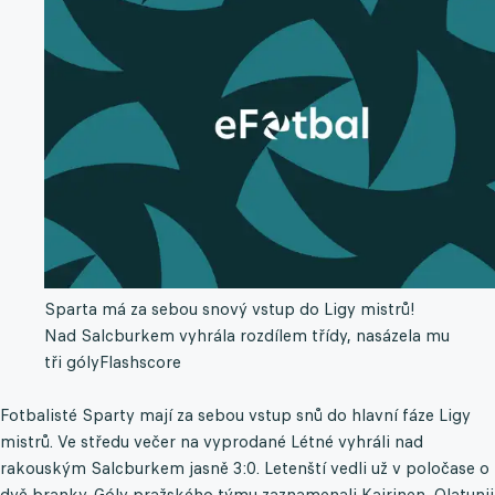
Sparta má za sebou snový vstup do Ligy mistrů!
Nad Salcburkem vyhrála rozdílem třídy, nasázela mu
tři góly
Flashscore
Fotbalisté Sparty mají za sebou vstup snů do hlavní fáze Ligy
mistrů. Ve středu večer na vyprodané Létné vyhráli nad
rakouským Salcburkem jasně 3:0. Letenští vedli už v poločase o
dvě branky. Góly pražského týmu zaznamenali Kairinen, Olatunji