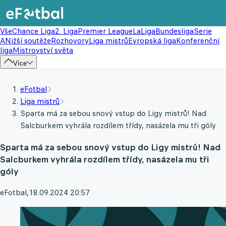
Vše
Chance Liga
2. Liga
Premier League
LaLiga
Bundesliga
Serie
A
Nižší soutěže
Rozhovory
Liga mistrů
Evropská liga
Konferenční
liga
Mistrovství světa
Více
eFotbal
Liga mistrů
Sparta má za sebou snový vstup do Ligy mistrů! Nad
Salcburkem vyhrála rozdílem třídy, nasázela mu tři góly
Sparta má za sebou snový vstup do Ligy mistrů! Nad
Salcburkem vyhrála rozdílem třídy, nasázela mu tři
góly
eFotbal
,
18.09.2024 20:57