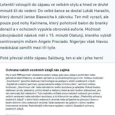
Letenští vstoupili do zápasu ve velkém stylu a hned ve druhé
minutě šli do vedení. Do velké šance se dostal Lukáš Haraslín,
který donutil Janise Blaswicha k zákroku. Ten míč vyrazil, ale
pouze pod nohy Kairinena, který pohotově balon do branky
dorazil a v ochozech vypukla obrovská euforie. Možnost
zdvojnásobit náskok měl v 15. minutě Olatunji, kterého vybídl
centrovaným míčem Angelo Preciado. Nigerijec však hlavou
nedokázal zamířit mezi tři tyče.
Poté převzal otěže zápasu Salzburg, ten si ale i přes herní
převahu nedokázal vypracovat zajímavější příležitost a naopak
z protiútoků hrozili spíše sparťané. Po úseku zápasu bez velkých
Ochrana vašich osobních údajů nás zajímá
My a naši
999
partneři ukládáme osobní údaje, jako jsou údaje o prohlížení nebo
šancí se zničehonic ve 42. minutě ocitl za obranou Salzburgu
jedinečné identifikátory, ve vašem zařízení a využíváme přístup k nim. Volbou možnosti
„Souhlasím“ povolíte sledovací technologie na podporu účelů uvedených v části
Olatunji a povedenou volejí poslal domácí do dvougólového
„Společně s našimi partnery zpracováváme údaje s tímto cílem“, zatímco volbou
možnosti „Zamítnout vše“ nebo odvoláním svého souhlasu je zakážete. Pokud budou
vedení. V nastaveném čase se Bobby Clark z přímého kopu
sledovací prvky zakázány, určitý obsah a reklamy, které se vám budou zobrazovat, pro
vás nemusejí být relevantní. Tuto nabídku můžete znovu kdykoli zobrazit pro změnu
pokusil snížit vedení Pražanů, ze slibné pozice však přestřelil. Za
vašich nastavení nebo odvolání souhlasu, a to kliknutím na odkaz „Předvolby ochrany
osobních údajů“ v dolní části webových stránek nebo případně na plovoucí ikonu v
bouření sparťanských fanoušků tak šly týmy do šaten za stavu
levém dolním rohu webových stránek. Vaše nastavení se uplatní v rámci našeho
Internetová stránka. Podrobnější informace najdete v našich Zásadách ochrany
2:0.
osobních údajů.