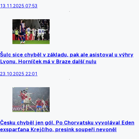
13.11.2025 07:53
Šulc sice chyběl v základu, pak ale asistoval u výhry
Lyonu. Horníček má v Braze další nulu
23.10.2025 22:01
Česku chyběl jen gól. Po Chorvatsku vyvolával Eden
exsparťana Krejčího, presink soupeři nevoněl