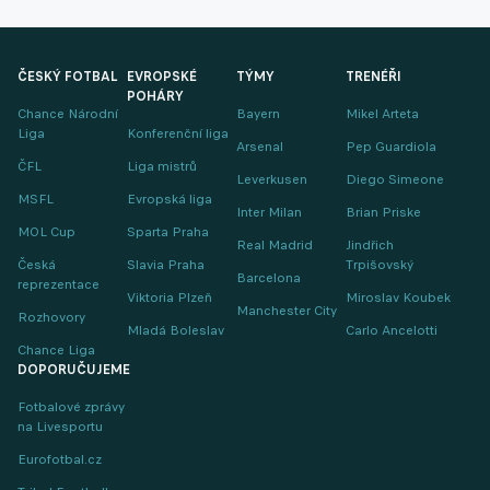
ČESKÝ FOTBAL
EVROPSKÉ
TÝMY
TRENÉŘI
POHÁRY
Chance Národní
Bayern
Mikel Arteta
Liga
Konferenční liga
Arsenal
Pep Guardiola
ČFL
Liga mistrů
Leverkusen
Diego Simeone
MSFL
Evropská liga
Inter Milan
Brian Priske
MOL Cup
Sparta Praha
Real Madrid
Jindřich
Česká
Slavia Praha
Trpišovský
Barcelona
reprezentace
Viktoria Plzeň
Miroslav Koubek
Manchester City
Rozhovory
Mladá Boleslav
Carlo Ancelotti
Chance Liga
DOPORUČUJEME
Fotbalové zprávy
na Livesportu
Eurofotbal.cz