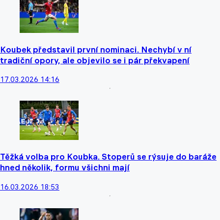
Koubek představil první nominaci. Nechybí v ní
tradiční opory, ale objevilo se i pár překvapení
17.03.2026 14:16
Těžká volba pro Koubka. Stoperů se rýsuje do baráže
hned několik, formu všichni mají
16.03.2026 18:53