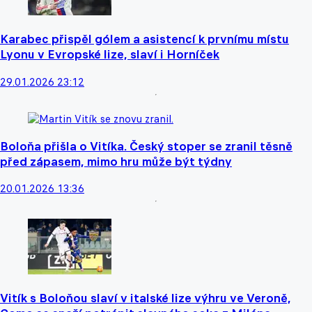
Karabec přispěl gólem a asistencí k prvnímu místu
Lyonu v Evropské lize, slaví i Horníček
29.01.2026 23:12
Boloňa přišla o Vitíka. Český stoper se zranil těsně
před zápasem, mimo hru může být týdny
20.01.2026 13:36
Vitík s Boloňou slaví v italské lize výhru ve Veroně,