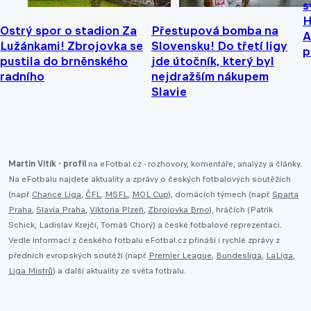
s
H
Ostrý spor o stadion Za
Přestupová bomba na
A
Lužánkami! Zbrojovka se
Slovensku! Do třetí ligy
p
pustila do brněnského
jde útočník, který byl
radního
nejdražším nákupem
Slavie
Martin Vitík - profil
na eFotbal.cz - rozhovory, komentáře, analýzy a články.
Na eFotbalu najdete aktuality a zprávy o českých fotbalových soutěžích
(např.
Chance Liga
,
ČFL
,
MSFL
,
MOL Cup
), domácích týmech (např.
Sparta
Praha
,
Slavia Praha
,
Viktoria Plzeň
,
Zbrojovka Brno
), hráčích (Patrik
Schick, Ladislav Krejčí, Tomáš Chorý) a české fotbalové reprezentaci.
Vedle informací z českého fotbalu eFotbal.cz přináší i rychlé zprávy z
předních evropských soutěží (např.
Premier League
,
Bundesliga
,
LaLiga
,
Liga Mistrů
) a další aktuality ze světa fotbalu.