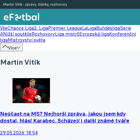
Martin Vitík - zprávy, články, rozhovory
Vše
Chance Liga
2. Liga
Premier League
LaLiga
Bundesliga
Serie
A
Nižší soutěže
Rozhovory
Liga mistrů
Evropská liga
Konferenční
liga
Mistrovství světa
Více
Martin Vitík
Neúčast na MS? Nejhorší zpráva, jakou jsem kdy
dostal, hlásí Karabec. Scházejí i další známé tváře
29.05.2026 18:54