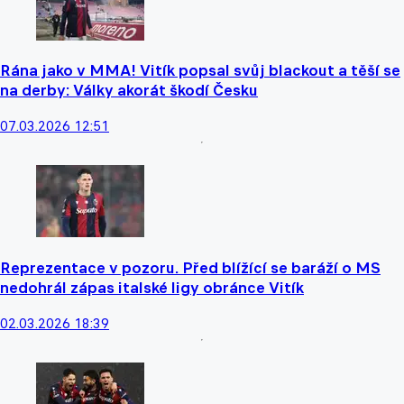
Rána jako v MMA! Vitík popsal svůj blackout a těší se
na derby: Války akorát škodí Česku
07.03.2026 12:51
Reprezentace v pozoru. Před blížící se baráží o MS
nedohrál zápas italské ligy obránce Vitík
02.03.2026 18:39