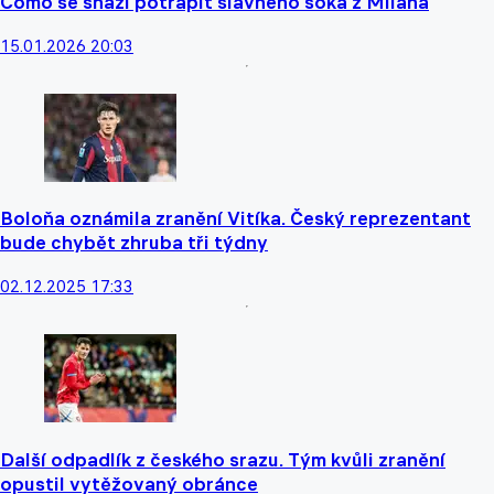
Como se snaží potrápit slavného soka z Milána
15.01.2026 20:03
Boloňa oznámila zranění Vitíka. Český reprezentant
bude chybět zhruba tři týdny
02.12.2025 17:33
Další odpadlík z českého srazu. Tým kvůli zranění
opustil vytěžovaný obránce