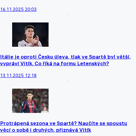
16.11.2025 20:03
Itálie je oproti Česku úleva, tlak ve Spartě byl větší,
vypráví Vitík. Co říká na formu Letenských?
13.11.2025 12:18
Protrápená sezona ve Spartě? Naučíte se spoustu
věcí o sobě i druhých, přiznává Vitík