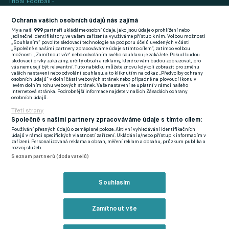
Tribal Football -
Football News
(EN)
Ochrana vašich osobních údajů nás zajímá
My a naši
999
partneři ukládáme osobní údaje, jako jsou údaje o prohlížení nebo
FlashFutbal (SK)
jedinečné identifikátory, ve vašem zařízení a využíváme přístup k nim. Volbou možnosti
„Souhlasím“ povolíte sledovací technologie na podporu účelů uvedených v části
„Společně s našimi partnery zpracováváme údaje s tímto cílem“, zatímco volbou
Tenisportal.cz
možnosti „Zamítnout vše“ nebo odvoláním svého souhlasu je zakážete. Pokud budou
sledovací prvky zakázány, určitý obsah a reklamy, které se vám budou zobrazovat, pro
Tenisové zprávy
vás nemusejí být relevantní. Tuto nabídku můžete znovu kdykoli zobrazit pro změnu
vašich nastavení nebo odvolání souhlasu, a to kliknutím na odkaz „Předvolby ochrany
na Livesportu
osobních údajů“ v dolní části webových stránek nebo případně na plovoucí ikonu v
levém dolním rohu webových stránek. Vaše nastavení se uplatní v rámci našeho
Internetová stránka. Podrobnější informace najdete v našich Zásadách ochrany
osobních údajů.
Třetí strany
Společně s našimi partnery zpracováváme údaje s tímto cílem:
Používání přesných údajů o zeměpisné poloze. Aktivní vyhledávání identifikačních
Podmínky užití
GDPR a žurnalistika
údajů v rámci specifických vlastností zařízení. Ukládání a/nebo přístup k informacím v
zařízení. Personalizovaná reklama a obsah, měření reklam a obsahu, průzkum publika a
Zásady ochrany osobních údajů
Doporučené stránky
rozvoj služeb.
Seznam partnerů (dodavatelů)
Třetí strany
Tiráž
Souhlasím
© eFotbal
2026
Zamítnout vše