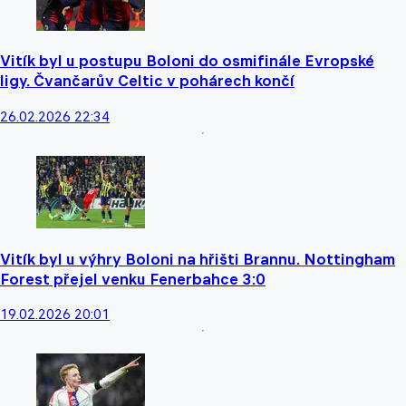
Vitík byl u postupu Boloni do osmifinále Evropské
ligy. Čvančarův Celtic v pohárech končí
26.02.2026 22:34
Vitík byl u výhry Boloni na hřišti Brannu. Nottingham
Forest přejel venku Fenerbahce 3:0
19.02.2026 20:01