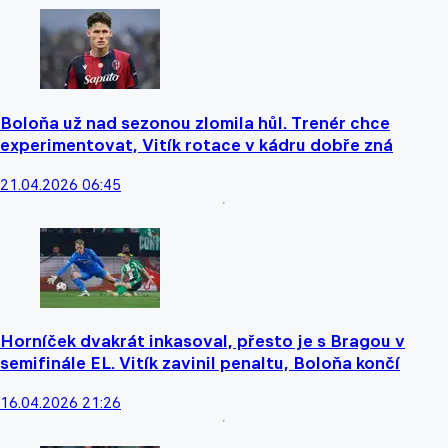
Boloňa už nad sezonou zlomila hůl. Trenér chce
experimentovat, Vitík rotace v kádru dobře zná
21.04.2026 06:45
Horníček dvakrát inkasoval, přesto je s Bragou v
semifinále EL. Vitík zavinil penaltu, Boloňa končí
16.04.2026 21:26