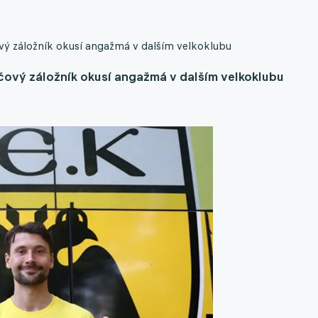
čový záložník okusí angažmá v dalším velkoklubu
líčový záložník okusí angažmá v dalším velkoklubu