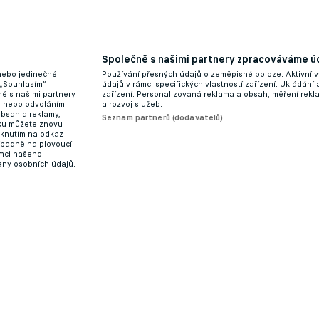
étě odejít ještě sedmt hráčů včetně Kairinena a
Společně s našimi partnery zpracováváme úd
 nebo jedinečné
Používání přesných údajů o zeměpisné poloze. Aktivní v
 „Souhlasím“
údajů v rámci specifických vlastností zařízení. Ukládání 
ě s našimi partnery
zařízení. Personalizovaná reklama a obsah, měření rek
“ nebo odvoláním
a rozvoj služeb.
obsah a reklamy,
Seznam partnerů (dodavatelů)
dku můžete znovu
liknutím na odkaz
ípadně na plovoucí
ámci našeho
any osobních údajů.
nciálem. Expert rozebral novou posilu Sparty
Zobrazit více