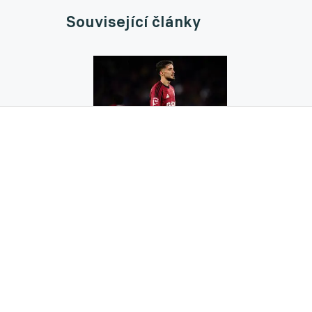
Související články
Kanonýr Rrahmani opustí Spartu a zamíří d
milionů
06.07.2026 12:43