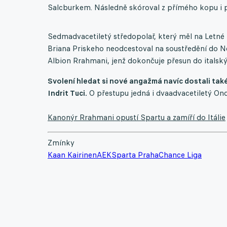
Salcburkem. Následně skóroval z přímého kopu i p
Sedmadvacetiletý středopolař, který měl na Letné
Briana Priskeho neodcestoval na soustředění do N
Albion Rrahmani, jenž dokončuje přesun do italsk
Svolení hledat si nové angažmá navíc dostali také
Indrit Tuci.
O přestupu jedná i dvaadvacetiletý On
Kanonýr Rrahmani opustí Spartu a zamíří do Itálie
Zmínky
Kaan Kairinen
AEK
Sparta Praha
Chance Liga