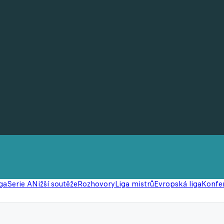
ga
Serie A
Nižší soutěže
Rozhovory
Liga mistrů
Evropská liga
Konfer