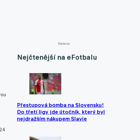
Reklama
Nejčtenější na eFotbalu
vou
Přestupová bomba na Slovensku!
Do třetí ligy jde útočník, který byl
nejdražším nákupem Slavie
024