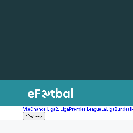
Vše
Chance Liga
2. Liga
Premier League
LaLiga
Bundesli
Více