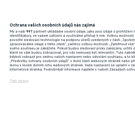
Spartu čeká pořádný řez! Z Letné může v l
Ochrana vašich osobních údajů nás zajímá
Birmančeviče
My a naši
997
partneři ukládáme osobní údaje, jako jsou údaje o prohlížení
identifikátory, ve vašem zařízení a využíváme přístup k nim. Volbou možnosti
povolíte sledovací technologie na podporu účelů uvedených v části „Společn
06.07.2026 10:01
zpracováváme údaje s tímto cílem“, zatímco volbou možnosti „Zamítnout vše
svého souhlasu je zakážete. Pokud budou sledovací prvky zakázány, určitý 
které se vám budou zobrazovat, pro vás nemusejí být relevantní. Tuto nabí
kdykoli zobrazit pro změnu vašich nastavení nebo odvolání souhlasu, a to k
„Předvolby ochrany osobních údajů“ v dolní části webových stránek nebo př
ikonu v levém dolním rohu webových stránek. Vaše nastavení se uplatní v r
Internetová stránka. Podrobnější informace najdete v našich Zásadách ochr
Třetí strany
Dříč do obrany i rychlík s obrovským pote
05.07.2026 17:27