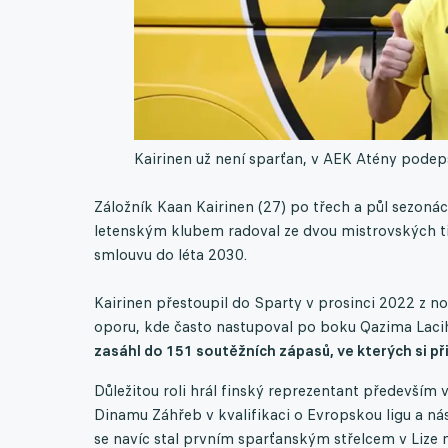
Kairinen už není sparťan, v AEK Atény podep
Záložník Kaan Kairinen (27) po třech a půl sezonác
letenským klubem radoval ze dvou mistrovských t
smlouvu do léta 2030.
Kairinen přestoupil do Sparty v prosinci 2022 z no
oporu, kde často nastupoval po boku Qazima Laci
zasáhl do 151 soutěžních zápasů, ve kterých si př
Důležitou roli hrál finský reprezentant především
Dinamu Záhřeb v kvalifikaci o Evropskou ligu a nás
se navíc stal prvním sparťanským střelcem v Lize m