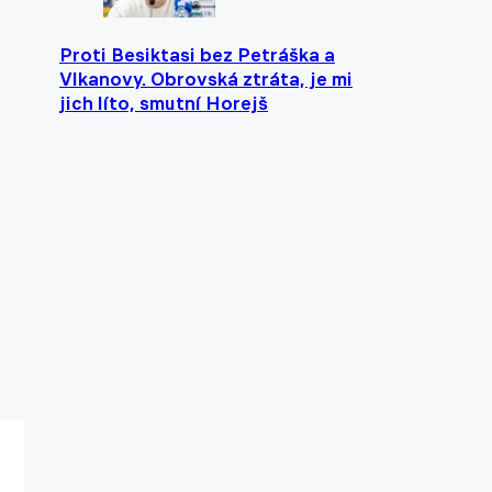
Proti Besiktasi bez Petráška a
Vlkanovy. Obrovská ztráta, je mi
jich líto, smutní Horejš