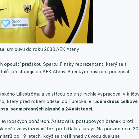
sal smlouvu do roku 2030.
AEK Atény
h opouští pražskou Spartu. Finský reprezentant, který se s
itulů, přestupuje do AEK Atény. S řeckým mistrem podepsal
rského Lilleströmu a ve středu pole se rychle vypracoval v klíčo
ho, který před rokem odešel do Turecka.
V rudém dresu celkově
ipsal sedm přesných zásahů a 24 asistencí.
 v evropských pohárech. Asistoval u postupových branek proti
ledně i ve vyřazovací fázi proti Galatasarayi. Na podzim roku 2
istrů po 19 letech, když se trefil hned v úvodu duelu se