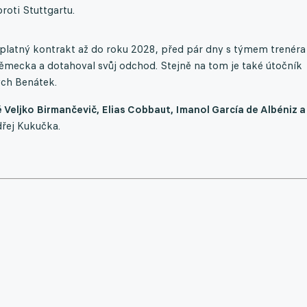
roti Stuttgartu.
 platný kontrakt až do roku 2028, před pár dny s týmem trenéra
ěmecka a dotahoval svůj odchod. Stejně na tom je také útočník
ých Benátek.
 Veljko Birmančevič, Elias Cobbaut, Imanol García de Albéniz a
dřej Kukučka.