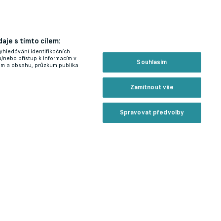
aje s tímto cílem:
yhledávání identifikačních
a/nebo přístup k informacím v
Souhlasím
lam a obsahu, průzkum publika
Zamítnout vše
Spravovat předvolby