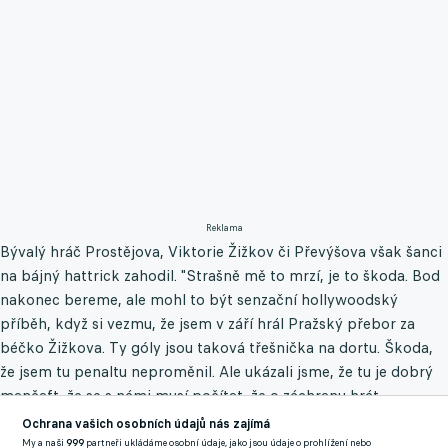
Reklama
Bývalý hráč Prostějova, Viktorie Žižkov či Převýšova však šanci
na bájný hattrick zahodil. "Strašně mě to mrzí, je to škoda. Bod
nakonec bereme, ale mohl to být senzační hollywoodský
příběh, když si vezmu, že jsem v září hrál Pražský přebor za
béčko Žižkova. Ty góly jsou taková třešnička na dortu. Škoda,
že jsem tu penaltu neproměnil. Ale ukázali jsme, že tu je dobrý
mančaft, že se s námi musí počítat, že o záchranu hrát
nechceme a ani nebudeme," ukázal sebevědomý nový svěřenec
Ochrana vašich osobních údajů nás zajímá
Jiřího Jarošíka.
My a naši
999
partneři ukládáme osobní údaje, jako jsou údaje o prohlížení nebo