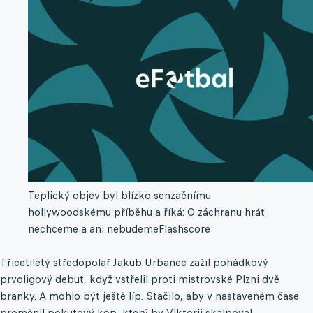
Teplický objev byl blízko senzačnímu
hollywoodskému příběhu a říká: O záchranu hrát
nechceme a ani nebudeme
Flashscore
Třicetiletý středopolař Jakub Urbanec zažil pohádkový
prvoligový debut, když vstřelil proti mistrovské Plzni dvě
branky. A mohlo být ještě líp. Stačilo, aby v nastaveném čase
proměnil pokutový kop, který by Viktorii skalpoval.