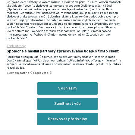
jedinečné identifikátory, ve vašem zařízení a využíváme přístup k nim. Volbou možnosti
„Souhlasím“ povolíte sledovací technologie na podporu účelů uvedených v části
„Společně s našimi partnery zpracováváme údaje s tímto cílem“, zatímco volbou
O penaltu proti Jindřichu Staňkovi se přihlásil sám, i když na ni
možnosti „Zamítnout vše“ nebo odvoláním svého souhlasu je zakážete. Pokud budou
sledovací prvky zakázány, určitý obsah a reklamy, které se vám budou zobrazovat, pro
původně určen nebyl. "Dal jsem dva góly, věřil jsem si, že ji
vás nemusejí být relevantní. Tuto nabídku můžete znovu kdykoli zobrazit pro změnu
vašich nastavení nebo odvolání souhlasu, a to kliknutím na odkaz „Předvolby ochrany
proměním. Přečetl mě, chytil ji. Byl jsem rozhodnutý kam ji
osobních údajů“ v dolní části webových stránek nebo případně na plovoucí ikonu v
levém dolním rohu webových stránek. Vaše nastavení se uplatní v rámci našeho
kopnu, nervózní jsem nebyl, možná mě trošku rozhodilo to
Internetová stránka. Podrobnější informace najdete v našich Zásadách ochrany
osobních údajů.
čekání. Ale nedali i větší hráči. Kluci mě pak povzbudili. Všichni,
Třetí strany
kteří jsou okolo teplického fotbalu, jsou fajn.," chválil kolegy
Společně s našimi partnery zpracováváme údaje s tímto cílem:
rodák z Nové Paky, jehož slova nabídl web fkteplice.cz.
Používání přesných údajů o zeměpisné poloze. Aktivní vyhledávání identifikačních
údajů v rámci specifických vlastností zařízení. Ukládání a/nebo přístup k informacím v
zařízení. Personalizovaná reklama a obsah, měření reklam a obsahu, průzkum publika a
I tak jsou však dvě vstřelené branky nadstandardem. Tím spíš,
rozvoj služeb.
že za celou uplynulou sezonu vstřelil pouze jeden gól. "Možná jo.
Seznam partnerů (dodavatelů)
Ale já penalty dřív kopal. I na Žižkově. Proměnil jsem. V
Prostějově jsem hrál obránce, tady hraju víc dopředu,"
Souhlasím
připomněl na fkteplice.cz spoluhráč Kučery, Grigara, Marečka a
spol.
Zamítnout vše
Protože bez větších problémů zvládá i nejvyšší soutěž, co se
Spravovat předvolby
stalo, že skončil právě v Pražském přeboru? "Nepohodl jsem se
s trenérem a s vedením, dál bych to nechtěl rozpitvávat, ti lidi
Reklama