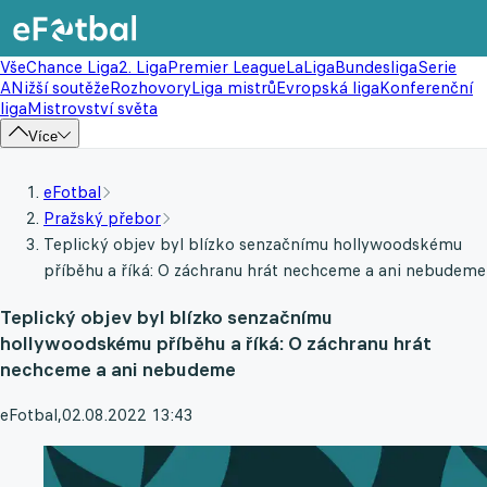
Vše
Chance Liga
2. Liga
Premier League
LaLiga
Bundesliga
Serie
A
Nižší soutěže
Rozhovory
Liga mistrů
Evropská liga
Konferenční
liga
Mistrovství světa
Více
eFotbal
Pražský přebor
Teplický objev byl blízko senzačnímu hollywoodskému
příběhu a říká: O záchranu hrát nechceme a ani nebudeme
Teplický objev byl blízko senzačnímu
hollywoodskému příběhu a říká: O záchranu hrát
nechceme a ani nebudeme
eFotbal
,
02.08.2022 13:43