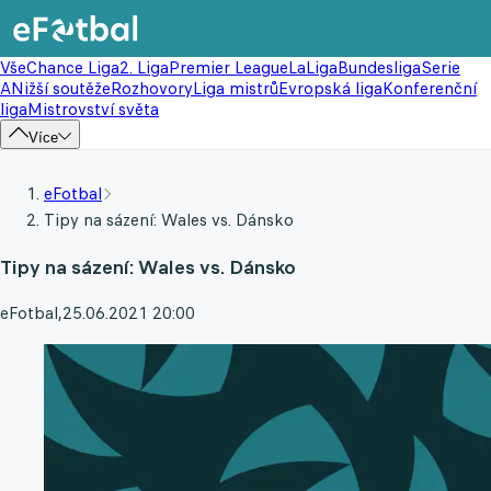
Vše
Chance Liga
2. Liga
Premier League
LaLiga
Bundesliga
Serie
A
Nižší soutěže
Rozhovory
Liga mistrů
Evropská liga
Konferenční
liga
Mistrovství světa
Více
eFotbal
Tipy na sázení: Wales vs. Dánsko
Tipy na sázení: Wales vs. Dánsko
eFotbal
,
25.06.2021 20:00