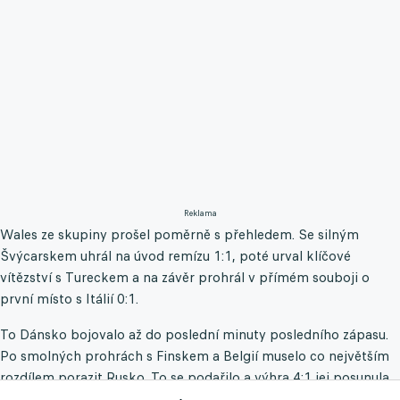
Reklama
Wales ze skupiny prošel poměrně s přehledem. Se silným
Švýcarskem uhrál na úvod remízu 1:1, poté urval klíčové
vítězství s Tureckem a na závěr prohrál v přímém souboji o
první místo s Itálií 0:1.
To Dánsko bojovalo až do poslední minuty posledního zápasu.
Po smolných prohrách s Finskem a Belgií muselo co největším
rozdílem porazit Rusko. To se podařilo a výhra 4:1 jej posunula
dál.