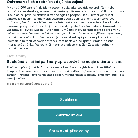
Ochrana vašich osobních údajů nás zajímá
My a naši
999
partneři ukládáme osobní údaje, jako jsou údaje o prohlížení nebo
V dresu Walesu září především dvojice Gareth Bale, Aaron
jedinečné identifikátory, ve vašem zařízení a využíváme přístup k nim. Volbou možnosti
„Souhlasím“ povolíte sledovací technologie na podporu účelů uvedených v části
Ramsey. Ti dva si skvěle rozumí, vzájemně se hledají
„Společně s našimi partnery zpracováváme údaje s tímto cílem“, zatímco volbou
možnosti „Zamítnout vše“ nebo odvoláním svého souhlasu je zakážete. Pokud budou
přihrávkami a stojí na nich hra Walesu. Pozornost si zaslouží i
sledovací prvky zakázány, určitý obsah a reklamy, které se vám budou zobrazovat, pro
vás nemusejí být relevantní. Tuto nabídku můžete znovu kdykoli zobrazit pro změnu
Keifer Moore nebo Joe Rodon.
vašich nastavení nebo odvolání souhlasu, a to kliknutím na odkaz „Předvolby ochrany
osobních údajů“ v dolní části webových stránek nebo případně na plovoucí ikonu v
levém dolním rohu webových stránek. Vaše nastavení se uplatní v rámci našeho
Internetová stránka. Podrobnější informace najdete v našich Zásadách ochrany
osobních údajů.
Třetí strany
Opora Dánů Christian Eriksen samozřejmě není k dispozici.
Společně s našimi partnery zpracováváme údaje s tímto cílem:
Výborně ho nahradil Pierre Emile Hojbjerg, ten na turnaji
Používání přesných údajů o zeměpisné poloze. Aktivní vyhledávání identifikačních
údajů v rámci specifických vlastností zařízení. Ukládání a/nebo přístup k informacím v
asistoval již na dvě branky. Dva góly zase vstřelil Yussuf Poulsen.
zařízení. Personalizovaná reklama a obsah, měření reklam a obsahu, průzkum publika a
rozvoj služeb.
Seznam partnerů (dodavatelů)
Walesu bude kvůli červené kartě chybět Ampadu, Dánsku již
zmíněný Eriksen.
Souhlasím
Wales stojí na spolehlivé obraně, v jediném z posledních sedmi
zápasů dostal více než jeden gól.
Zamítnout vše
Dánsko se naopak chlubí gólovým útokem, v posledních devíti
Spravovat předvolby
zápasech skórovali Dánové čtyřiadvacetkrát.