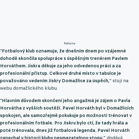
Reklama
"Fotbalový klub oznamuje, že dnešním dnem po vzájemné
dohodě skončila spolupráce s úspěšným trenérem Pavlem
Horváthem. Jiskra děkuje za jeho odvedenou práci a za
profesionální přístup. Celkové druhé místo v tabulce je
považováno vedením Jiskry Domažlice za úspěch,"
stojí na
webu domažlického klubu.
"Hlavním důvodem skončení jeho angažmá je zájem o Pavla
Horvátha z vyšších soutěží. Pavel Horváth byl v Domažlicích
spokojen, ale samozřejmě pokukuje po možnosti trénovat v
profesionálním fotbale. Pro Jiskru bylo ctí, že tady hrála a
poté trénovala, dnes již fotbalová legenda. Pavel Horváth
zanechal v historii klubu nesmazatelnou stopu,"
dodává