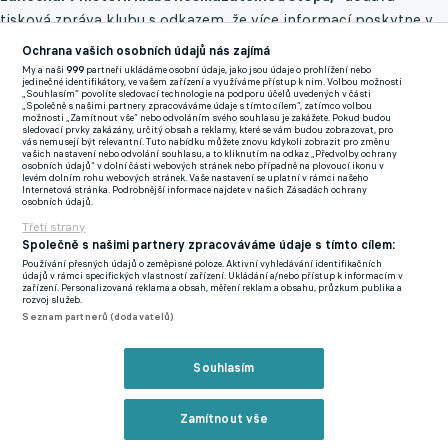
tisková zpráva klubu s odkazem, že více informací poskytne v
následujících dnech šéf klubu Jaroslav Ticháček.
Ochrana vašich osobních údajů nás zajímá
My a naši
999
partneři ukládáme osobní údaje, jako jsou údaje o prohlížení nebo
Útok na druhou ligu nevyšel, trenér Domažlic Horváth i tak
jedinečné identifikátory, ve vašem zařízení a využíváme přístup k nim. Volbou možnosti
„Souhlasím“ povolíte sledovací technologie na podporu účelů uvedených v části
chválil. Dali jsme hodně gólů a vylepšili defenzivu, těšilo ho
„Společně s našimi partnery zpracováváme údaje s tímto cílem“, zatímco volbou
možnosti „Zamítnout vše“ nebo odvoláním svého souhlasu je zakážete. Pokud budou
Domažlice šly do sezony s cílem vyhrát skupinu A ČFL, což se
sledovací prvky zakázány, určitý obsah a reklamy, které se vám budou zobrazovat, pro
vás nemusejí být relevantní. Tuto nabídku můžete znovu kdykoli zobrazit pro změnu
nepovedlo. Soutěž ovládla Slavia B, ale Domažlice až do
vašich nastavení nebo odvolání souhlasu, a to kliknutím na odkaz „Předvolby ochrany
osobních údajů“ v dolní části webových stránek nebo případně na plovoucí ikonu v
předposledního kola bojovaly o vítězství. Nakonec braly druhé
levém dolním rohu webových stránek. Vaše nastavení se uplatní v rámci našeho
Internetová stránka. Podrobnější informace najdete v našich Zásadách ochrany
místo, tým hrál atraktivní fotbal a nejspíš i to rozhodlo o zájmu
osobních údajů.
Českých Budějovic o někdejší hvězdu zálohy Viktorie Plzeň.
Třetí strany
Společně s našimi partnery zpracováváme údaje s tímto cílem:
Dynamo České Budějovice čekají v létě zásadní změny a
Používání přesných údajů o zeměpisné poloze. Aktivní vyhledávání identifikačních
údajů v rámci specifických vlastností zařízení. Ukládání a/nebo přístup k informacím v
angažování nového kouče je asi jednou z nich. O tom, že by
zařízení. Personalizovaná reklama a obsah, měření reklam a obsahu, průzkum publika a
rozvoj služeb.
mohl Horváth zamířit do Českých Budějovic, informoval také
Seznam partnerů (dodavatelů)
novinář
Luděk Mádl
. Podle informací
inFotbal.cz
s tímto
nápadem přišel v Dynamu jeho kouč Jiří Lerch, který zná
Souhlasím
Horvátha ze společného hráčského působení ve Slavii, a
potenciální spolupráci mají spolu řešit. Majitel klubu Koubek
Zamítnout vše
přitom před pár dny prohlásil, že v klubu pokračuje jako trenér