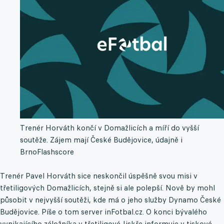
Trenér Horváth končí v Domažlicích a míří do vyšší
soutěže. Zájem mají České Budějovice, údajně i
Brno
Flashscore
Trenér Pavel Horváth sice neskončil úspěšně svou misi v
třetiligových Domažlicích, stejně si ale polepší. Nově by mohl
působit v nejvyšší soutěži, kde má o jeho služby Dynamo České
Budějovice. Píše o tom server inFotbal.cz. O konci bývalého
vynikajícího záložníka v třetiligové Jiskře informuje v tiskové