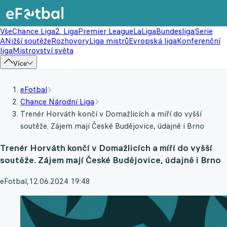
Vše
Chance Liga
2. Liga
Premier League
LaLiga
Bundesliga
Serie
A
Nižší soutěže
Rozhovory
Liga mistrů
Evropská liga
Konferenční
liga
Mistrovství světa
Více
eFotbal
Chance Národní Liga
Trenér Horváth končí v Domažlicích a míří do vyšší
soutěže. Zájem mají České Budějovice, údajně i Brno
Trenér Horváth končí v Domažlicích a míří do vyšší
soutěže. Zájem mají České Budějovice, údajně i Brno
eFotbal
,
12.06.2024 19:48