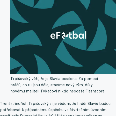
Trpišovský věří, že je Slavia posílena: Za pomoci
hráčů, co tu jsou déle, stavíme nový tým, díky
novému majiteli Tykačovi nikdo neodešel
Flashscore
Trenér Jindřich Trpišovský si je vědom, že hráči Slavie budou
potřebovat k případnému úspěchu ve čtvrtečním úvodním
osmifinále Evropské ligy s AC Milán zopakovat výkon ze