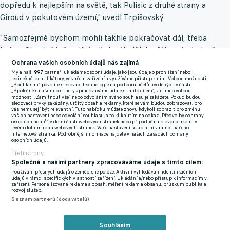
dopředu k nejlepším na světě, tak Pulisic z druhé strany a
Giroud v pokutovém území," uvedl Trpišovský.
"Samozřejmě bychom mohli takhle pokračovat dál, třeba
Loftus-Cheek. Mně se líbí středoví hráči, kteří jsou fotbalově
strašně silní a dokáží zajistit převahu s míčem. Je to prostě
Ochrana vašich osobních údajů nás zajímá
My a naši
997
partneři ukládáme osobní údaje, jako jsou údaje o prohlížení nebo
komplexní tým. Musíme být stoprocentní v defenzivě, dobře se
jedinečné identifikátory, ve vašem zařízení a využíváme přístup k nim. Volbou možnosti
„Souhlasím“ povolíte sledovací technologie na podporu účelů uvedených v části
zajišťovat, být blízko u hráčů a v posledních 30 metrech se
„Společně s našimi partnery zpracováváme údaje s tímto cílem“, zatímco volbou
možnosti „Zamítnout vše“ nebo odvoláním svého souhlasu je zakážete. Pokud budou
snažit minimalizovat jejich kombinaci," mínil kouč českého
sledovací prvky zakázány, určitý obsah a reklamy, které se vám budou zobrazovat, pro
vás nemusejí být relevantní. Tuto nabídku můžete znovu kdykoli zobrazit pro změnu
vicemistra, jenž na konci února oslavil 48. narozeniny.
vašich nastavení nebo odvolání souhlasu, a to kliknutím na odkaz „Předvolby ochrany
osobních údajů“ v dolní části webových stránek nebo případně na plovoucí ikonu v
levém dolním rohu webových stránek. Vaše nastavení se uplatní v rámci našeho
Milánský Pioli: Musíme myslet na to, že máme schopnosti a
Internetová stránka. Podrobnější informace najdete v našich Zásadách ochrany
osobních údajů.
kvalitu, abychom celou Evropskou ligu vyhráli
Třetí strany
Duel na San Siru pro něj bude znovu velkým zážitkem. "Každý
Společně s našimi partnery zpracováváme údaje s tímto cílem:
zápas na podobném stánku je pro mě svátek. Jako hráč jsem
Používání přesných údajů o zeměpisné poloze. Aktivní vyhledávání identifikačních
údajů v rámci specifických vlastností zařízení. Ukládání a/nebo přístup k informacím v
koukal na nejlepší hráče, kteří se proháněli po největších
zařízení. Personalizovaná reklama a obsah, měření reklam a obsahu, průzkum publika a
rozvoj služeb.
stadionech světa. V tu dobu bylo velmi náročné vycestovat, o to
Seznam partnerů (dodavatelů)
víc si možnosti navštívit stadiony, které jsem obdivoval v
dětství, vážím," řekl Trpišovský.
Souhlasím