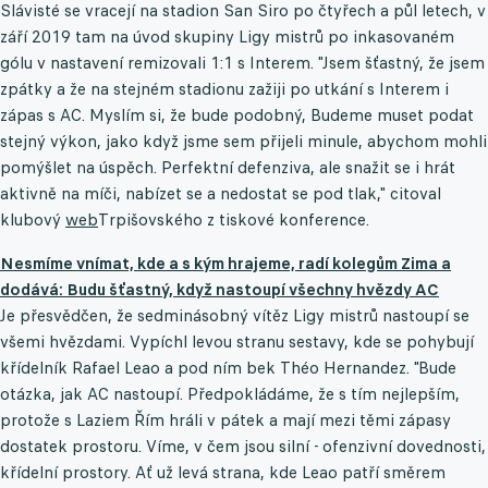
Slávisté se vracejí na stadion San Siro po čtyřech a půl letech, v
září 2019 tam na úvod skupiny Ligy mistrů po inkasovaném
gólu v nastavení remizovali 1:1 s Interem. "Jsem šťastný, že jsem
zpátky a že na stejném stadionu zažiji po utkání s Interem i
zápas s AC. Myslím si, že bude podobný, Budeme muset podat
stejný výkon, jako když jsme sem přijeli minule, abychom mohli
pomýšlet na úspěch. Perfektní defenziva, ale snažit se i hrát
aktivně na míči, nabízet se a nedostat se pod tlak," citoval
klubový
web
Trpišovského z tiskové konference.
Nesmíme vnímat, kde a s kým hrajeme, radí kolegům Zima a
dodává: Budu šťastný, když nastoupí všechny hvězdy AC
Je přesvědčen, že sedminásobný vítěz Ligy mistrů nastoupí se
všemi hvězdami. Vypíchl levou stranu sestavy, kde se pohybují
křídelník Rafael Leao a pod ním bek Théo Hernandez. "Bude
otázka, jak AC nastoupí. Předpokládáme, že s tím nejlepším,
protože s Laziem Řím hráli v pátek a mají mezi těmi zápasy
dostatek prostoru. Víme, v čem jsou silní - ofenzivní dovednosti,
křídelní prostory. Ať už levá strana, kde Leao patří směrem