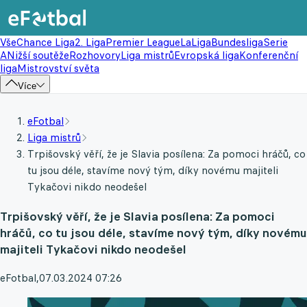
Vše
Chance Liga
2. Liga
Premier League
LaLiga
Bundesliga
Serie
A
Nižší soutěže
Rozhovory
Liga mistrů
Evropská liga
Konferenční
liga
Mistrovství světa
Více
eFotbal
Liga mistrů
Trpišovský věří, že je Slavia posílena: Za pomoci hráčů, co
tu jsou déle, stavíme nový tým, díky novému majiteli
Tykačovi nikdo neodešel
Trpišovský věří, že je Slavia posílena: Za pomoci
hráčů, co tu jsou déle, stavíme nový tým, díky novému
majiteli Tykačovi nikdo neodešel
eFotbal
,
07.03.2024 07:26