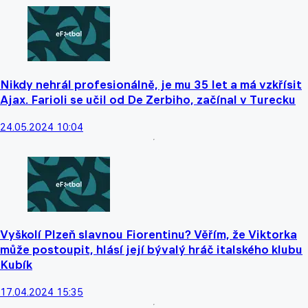
Nikdy nehrál profesionálně, je mu 35 let a má vzkřísit
Ajax. Farioli se učil od De Zerbiho, začínal v Turecku
24.05.2024 10:04
Vyškolí Plzeň slavnou Fiorentinu? Věřím, že Viktorka
může postoupit, hlásí její bývalý hráč italského klubu
Kubík
17.04.2024 15:35