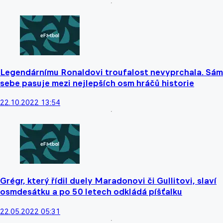
Legendárnímu Ronaldovi troufalost nevyprchala. Sám
sebe pasuje mezi nejlepších osm hráčů historie
22.10.2022 13:54
Grégr, který řídil duely Maradonovi či Gullitovi, slaví
osmdesátku a po 50 letech odkládá píšťalku
22.05.2022 05:31