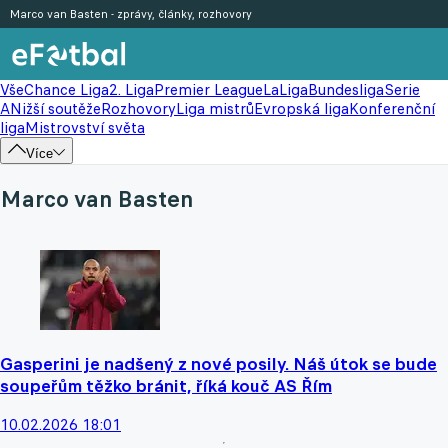
Marco van Basten - zprávy, články, rozhovory
Vše
Chance Liga
2. Liga
Premier League
LaLiga
Bundesliga
Serie
A
Nižší soutěže
Rozhovory
Liga mistrů
Evropská liga
Konferenční
liga
Mistrovství světa
Více
Marco van Basten
Gasperini je nadšený z nové posily. Náš útok se bude
soupeřům těžko bránit, říká kouč AS Řím
10.02.2026 18:01