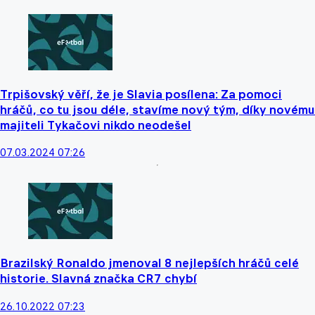
Trpišovský věří, že je Slavia posílena: Za pomoci
hráčů, co tu jsou déle, stavíme nový tým, díky novému
majiteli Tykačovi nikdo neodešel
07.03.2024 07:26
Brazilský Ronaldo jmenoval 8 nejlepších hráčů celé
historie. Slavná značka CR7 chybí
26.10.2022 07:23