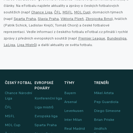
články. Na eFotbalu najdete aktuality a zprávy o českých fotbalových
soutěžích (např.
Chance Liga
,
ČFL
,
MSFL
,
MOL Cup
), domácích týmech
(např.
Sparta Praha
,
Slavia Praha
,
Viktoria Plzeň
,
Zbrojovka Brno
), hráčích
(Patrik Schick, Ladislav Krejčí, Tomáš Chorý) a české fotbalové
reprezentaci. Vedle informací z českého fotbalu eFotbal.cz přináší i rychlé
zprávy z předních evropských soutěží (např.
Premier League
,
Bundesliga
,
LaLiga
,
Liga Mistrů
) a další aktuality ze světa fotbalu.
ČESKÝ FOTBAL
EVROPSKÉ
TÝMY
TRENÉŘI
POHÁRY
Chance Národní
Bayern
Mikel Arteta
Liga
Konferenční liga
Arsenal
Pep Guardiola
ČFL
Liga mistrů
Leverkusen
Diego Simeone
MSFL
Evropská liga
Inter Milan
Brian Priske
MOL Cup
Sparta Praha
Real Madrid
Jindřich