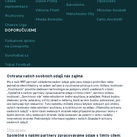
Česká
Slavia Praha
Trpišovský
Barcelona
reprezentace
Viktoria Plzeň
Miroslav Koubek
Manchester City
Rozhovory
Mladá Boleslav
Carlo Ancelotti
Chance Liga
DOPORUČUJEME
Fotbalové zprávy
na Livesportu
Eurofotbal.cz
Tribal Football -
Football News
(EN)
Ochrana vašich osobních údajů nás zajímá
My a naši
997
partneři ukládáme osobní údaje, jako jsou údaje o prohlížení nebo
FlashFutbal (SK)
jedinečné identifikátory, ve vašem zařízení a využíváme přístup k nim. Volbou možnosti
„Souhlasím“ povolíte sledovací technologie na podporu účelů uvedených v části
„Společně s našimi partnery zpracováváme údaje s tímto cílem“, zatímco volbou
Tenisportal.cz
možnosti „Zamítnout vše“ nebo odvoláním svého souhlasu je zakážete. Pokud budou
sledovací prvky zakázány, určitý obsah a reklamy, které se vám budou zobrazovat, pro
Tenisové zprávy
vás nemusejí být relevantní. Tuto nabídku můžete znovu kdykoli zobrazit pro změnu
vašich nastavení nebo odvolání souhlasu, a to kliknutím na odkaz „Předvolby ochrany
na Livesportu
osobních údajů“ v dolní části webových stránek nebo případně na plovoucí ikonu v
levém dolním rohu webových stránek. Vaše nastavení se uplatní v rámci našeho
Internetová stránka. Podrobnější informace najdete v našich Zásadách ochrany
osobních údajů.
Třetí strany
Společně s našimi partnery zpracováváme údaje s tímto cílem: