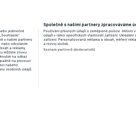
Společně s našimi partnery zpracováváme úd
 nebo jedinečné
Používání přesných údajů o zeměpisné poloze. Aktivní v
 „Souhlasím“
údajů v rámci specifických vlastností zařízení. Ukládání 
ě s našimi partnery
zařízení. Personalizovaná reklama a obsah, měření rek
“ nebo odvoláním
a rozvoj služeb.
obsah a reklamy,
Seznam partnerů (dodavatelů)
dku můžete znovu
liknutím na odkaz
ípadně na plovoucí
ámci našeho
any osobních údajů.