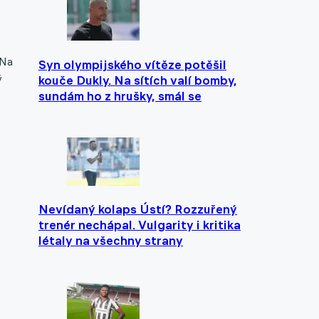
 Na
Syn olympijského vítěze potěšil
ý
kouče Dukly. Na sítích valí bomby,
sundám ho z hrušky, smál se
Nevídaný kolaps Ústí? Rozzuřený
trenér nechápal. Vulgarity i kritika
létaly na všechny strany