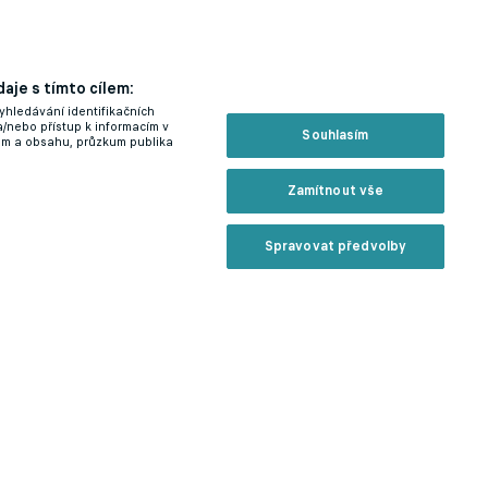
aje s tímto cílem:
yhledávání identifikačních
a/nebo přístup k informacím v
Souhlasím
lam a obsahu, průzkum publika
Zamítnout vše
Spravovat předvolby