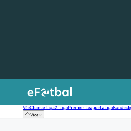
Vše
Chance Liga
2. Liga
Premier League
LaLiga
Bundesli
Více