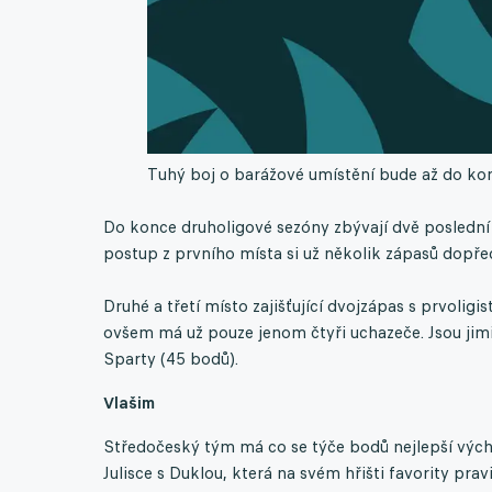
Tuhý boj o barážové umístění bude až do kon
Do konce druholigové sezóny zbývají dvě poslední
postup z prvního místa si už několik zápasů dopře
Druhé a třetí místo zajišťující dvojzápas s prvoligi
ovšem má už pouze jenom čtyři uchazeče. Jsou jimi
Sparty (45 bodů).
Vlašim
Středočeský tým má co se týče bodů nejlepší výcho
Julisce s Duklou, která na svém hřišti favority pra