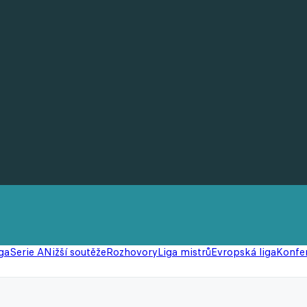
ga
Serie A
Nižší soutěže
Rozhovory
Liga mistrů
Evropská liga
Konfer