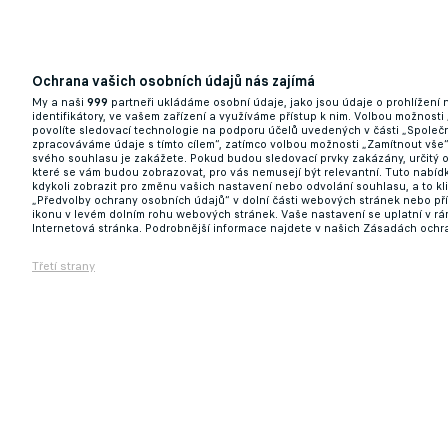
Ochrana vašich osobních údajů nás zajímá
My a naši
999
partneři ukládáme osobní údaje, jako jsou údaje o prohlížení
identifikátory, ve vašem zařízení a využíváme přístup k nim. Volbou možnosti
povolíte sledovací technologie na podporu účelů uvedených v části „Společn
zpracováváme údaje s tímto cílem“, zatímco volbou možnosti „Zamítnout vše
svého souhlasu je zakážete. Pokud budou sledovací prvky zakázány, určitý 
které se vám budou zobrazovat, pro vás nemusejí být relevantní. Tuto nabí
kdykoli zobrazit pro změnu vašich nastavení nebo odvolání souhlasu, a to k
„Předvolby ochrany osobních údajů“ v dolní části webových stránek nebo př
ikonu v levém dolním rohu webových stránek. Vaše nastavení se uplatní v r
Internetová stránka. Podrobnější informace najdete v našich Zásadách ochr
Třetí strany