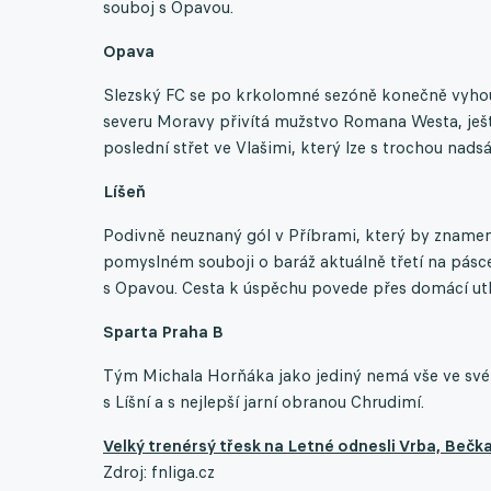
souboj s Opavou.
Opava
Slezský FC se po krkolomné sezóně konečně vyhoup
severu Moravy přivítá mužstvo Romana Westa, ješt
poslední střet ve Vlašimi, který lze s trochou nads
Líšeň
Podivně neuznaný gól v Příbrami, který by znamena
pomyslném souboji o baráž aktuálně třetí na pásce
s Opavou. Cesta k úspěchu povede přes domácí utká
Sparta Praha B
Tým Michala Horňáka jako jediný nemá vše ve své 
s Líšní a s nejlepší jarní obranou Chrudimí.
Velký trenérsý třesk na Letné odnesli Vrba, Bečka 
Zdroj: fnliga.cz