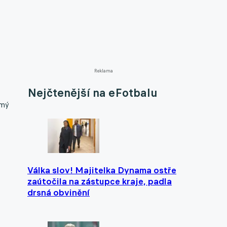
Reklama
Nejčtenější na eFotbalu
ímý
Válka slov! Majitelka Dynama ostře
zaútočila na zástupce kraje, padla
drsná obvinění