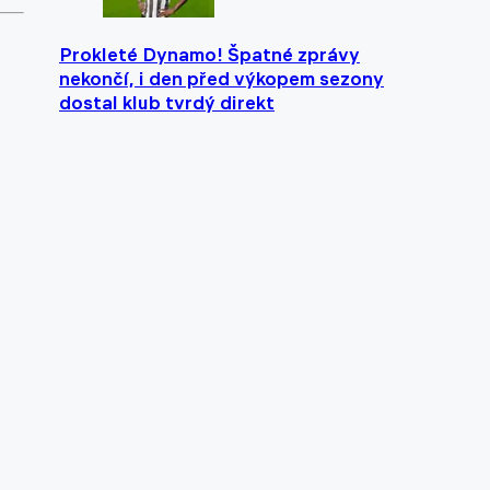
Prokleté Dynamo! Špatné zprávy
nekončí, i den před výkopem sezony
dostal klub tvrdý direkt