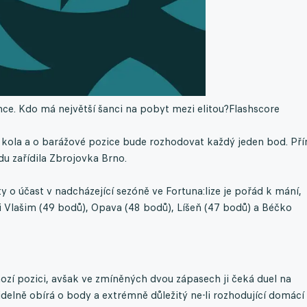
ce. Kdo má největší šanci na pobyt mezi elitou?
Flashscore
 kola a o barážové pozice bude rozhodovat každý jeden bod. Př
du zařídila Zbrojovka Brno.
sty o účast v nadcházející sezóně ve Fortuna:lize je pořád k mání,
 Vlašim (49 bodů), Opava (48 bodů), Líšeň (47 bodů) a Béčko
zí pozici, avšak ve zmíněných dvou zápasech ji čeká duel na
videlně obírá o body a extrémně důležitý ne-li rozhodující domácí