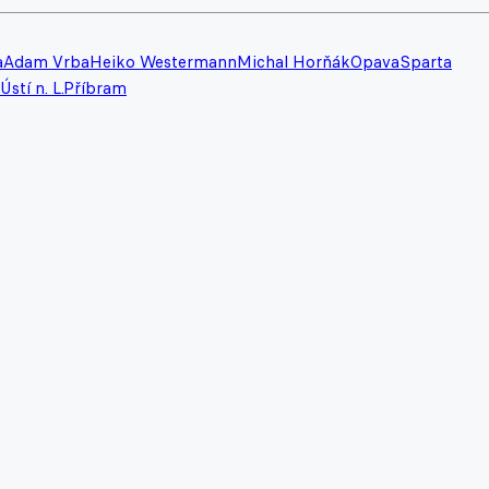
a
Adam Vrba
Heiko Westermann
Michal Horňák
Opava
Sparta
Ústí n. L.
Příbram