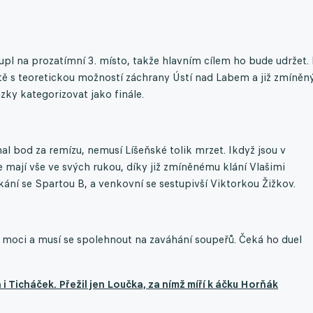
l na prozatímní 3. místo, takže hlavním cílem ho bude udržet.
ě s teoretickou možností záchrany Ústí nad Labem a již zmíněn
ázky kategorizovat jako finále.
l bod za remízu, nemusí Líšeňské tolik mrzet. Ikdyž jsou v
 mají vše ve svých rukou, díky již zmíněnému klání Vlašimi
ní se Spartou B, a venkovní se sestupivší Viktorkou Žižkov.
moci a musí se spolehnout na zaváhání soupeřů. Čeká ho duel
i Ticháček. Přežil jen Loučka, za nímž míří k áčku Horňák