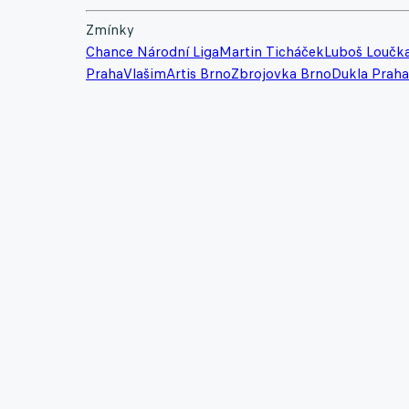
Zmínky
Chance Národní Liga
Martin Ticháček
Luboš Loučk
Praha
Vlašim
Artis Brno
Zbrojovka Brno
Dukla Praha