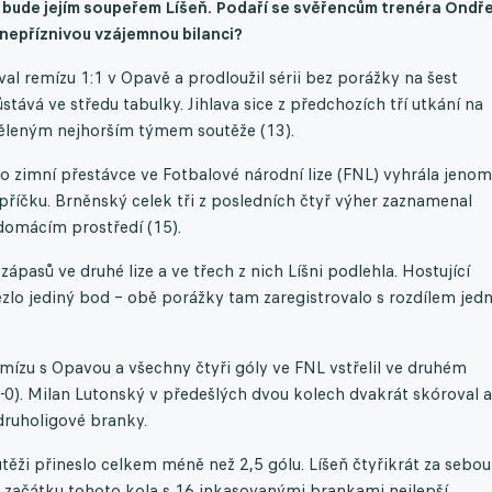
t bude jejím soupeřem Líšeň. Podaří se svěřencům trenéra Ondř
nepříznivou vzájemnou bilanci?
 remízu 1:1 v Opavě a prodloužil sérii bez porážky na šest
tává ve středu tabulky. Jihlava sice z předchozích tří utkání na
 děleným nejhorším týmem soutěže (13).
po zimní přestávce ve Fotbalové národní lize (FNL) vyhrála jenom
u příčku. Brněnský celek tři z posledních čtyř výher zaznamenal
 domácím prostředí (15).
pasů ve druhé lize a ve třech z nich Líšni podlehla. Hostující
ezlo jediný bod – obě porážky tam zaregistrovalo s rozdílem jed
remízu s Opavou a všechny čtyři góly ve FNL vstřelil ve druhém
1-0). Milan Lutonský v předešlých dvou kolech dvakrát skóroval a
druholigové branky.
ěži přineslo celkem méně než 2,5 gólu. Líšeň čtyřikrát za sebou
 začátku tohoto kola s 16 inkasovanými brankami nejlepší