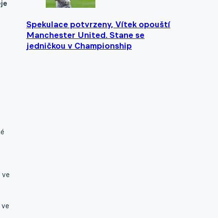
eje
Spekulace potvrzeny, Vítek opouští
Manchester United. Stane se
jedničkou v Championship
né
 ve
 ve