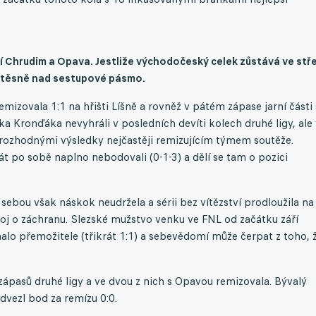
í Chrudim a Opava. Jestliže východočeský celek zůstává ve stř
i těsně nad sestupové pásmo.
mizovala 1:1 na hřišti Líšně a rovněž v pátém zápase jarní části 
a Kronďáka nevyhráli v posledních devíti kolech druhé ligy, ale 
erozhodnými výsledky nejčastěji remizujícím týmem soutěže.
t po sobě naplno nebodovali (0-1-3) a dělí se tam o pozici
ebou však náskok neudržela a sérii bez vítězství prodloužila na
boj o záchranu. Slezské mužstvo venku ve FNL od začátku září
alo přemožitele (třikrát 1:1) a sebevědomí může čerpat z toho, 
ápasů druhé ligy a ve dvou z nich s Opavou remizovala. Bývalý
dvezl bod za remízu 0:0.