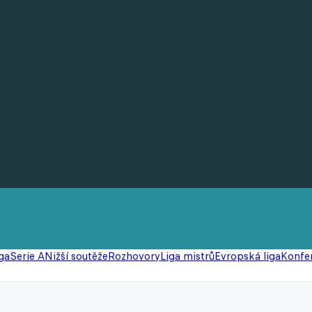
ga
Serie A
Nižší soutěže
Rozhovory
Liga mistrů
Evropská liga
Konfer