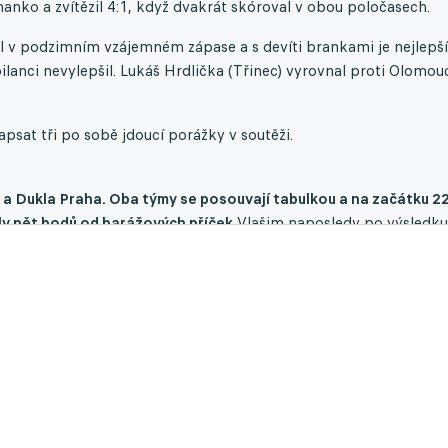
nko a zvítězil 4:1, když dvakrát skóroval v obou poločasech.
 v podzimním vzájemném zápase a s devíti brankami je nejlepš
lanci nevylepšil. Lukáš Hrdlička (Třinec) vyrovnal proti Olomou
sat tři po sobě jdoucí porážky v soutěži.
 a Dukla Praha. Oba týmy se posouvají tabulkou a na začátku 22
ly pět bodů od barážových příček.
Vlašim naposledy po výsledku
 zvítězila bez inkasovaného gólu (celkem 389 minut), takže se p
řenci trenéra Martina Hyského doma z úvodních tří zápasů v sez
řemožitele (5-2-0) a v šesti z těchto sedmi duelů vsítili 2+ bran
 a po porážce 1:2 poprvé na jaře ztratila (4-0-1), přesto místo
 soutěže. Aby se dejvický celek ještě více posunul, musí i nadále
om třetinu (10) z celkových 30 bodů.
ých střetnutí a z toho si dvakrát s Duklou body rozdělila (shodn
odovala a třikrát ani neskórovala (celkem 341 minut).