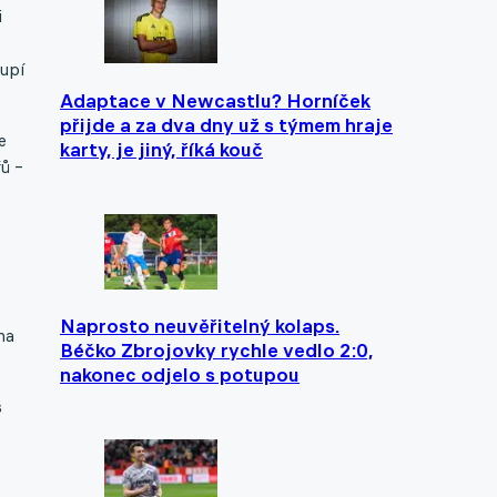
i
oupí
Adaptace v Newcastlu? Horníček
přijde a za dva dny už s týmem hraje
e
karty, je jiný, říká kouč
řů –
Naprosto neuvěřitelný kolaps.
na
Béčko Zbrojovky rychle vedlo 2:0,
nakonec odjelo s potupou
s