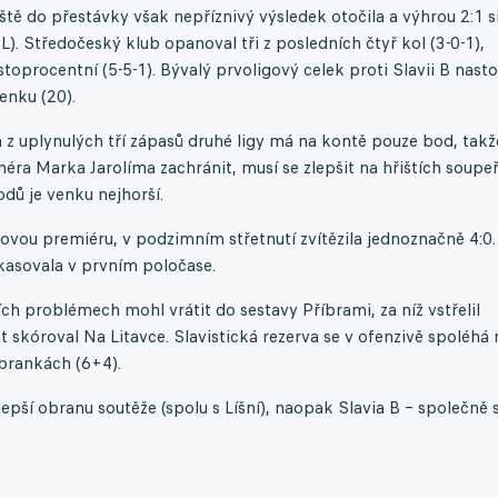
tě do přestávky však nepříznivý výsledek otočila a výhrou 2:1 s
NL). Středočeský klub opanoval tři z posledních čtyř kol (3-0-1),
toprocentní (5-5-1). Bývalý prvoligový celek proti Slavii B nast
enku (20).
 z uplynulých tří zápasů druhé ligy má na kontě pouze bod, takž
enéra Marka Jarolíma zachránit, musí se zlepšit na hřištích soupe
odů je venku nejhorší.
vou premiéru, v podzimním střetnutí zvítězila jednoznačně 4:0.
kasovala v prvním poločase.
 problémech mohl vrátit do sestavy Příbrami, za níž vstřelil
t skóroval Na Litavce. Slavistická rezerva se v ofenzivě spoléhá 
 brankách (6+4).
epší obranu soutěže (spolu s Líšní), naopak Slavia B – společně 