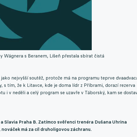
ty Wágnera s Beranem, Líšeň přestala sbírat čistá
ako nejvyšší soutěž, protože má na programu teprve dvaadvac
s tím, že k Litavce, kde je doma lídr z Příbrami, dorazí rezerva
otu i v neděli a celý program se uzavře v Táborský, kam se dosta
 a Slavia Praha B. Zatímco svěřenci trenéra Dušana Uhrina
u, nováček má za cíl druholigovou záchranu.