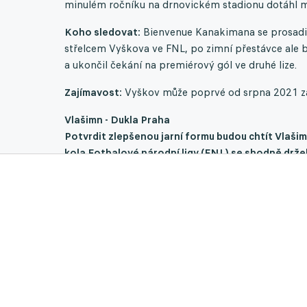
minulém ročníku na drnovickém stadionu dotáhl ma
Koho sledovat:
Bienvenue Kanakimana se prosadil
střelcem Vyškova ve FNL, po zimní přestávce ale bi
a ukončil čekání na premiérový gól ve druhé lize.
Zajímavost:
Vyškov může poprvé od srpna 2021 zap
Vlašimn - Dukla Praha
Potvrdit zlepšenou jarní formu budou chtít Vlašim
kola Fotbalové národní ligy (FNL) se shodně drže
4:0 přivezla body z Prostějova a počtvrté za sebou
víkendem nacházela v horní polovině tabulky. Svě
nebrali jediný bod, od té doby tam však nepoznali p
Dukla minulou sobotu neudržela vedení nad Příbramí
boje o záchranu oživila šance na návrat do nejvyšší
vyhrávat na hřištích soupeřů, odkud si přivezl jen
Vlašim prohrála jediné z předchozích šesti vzájemn
1:1). Dukla na vlašimské půdě čtyřikrát v řadě neb