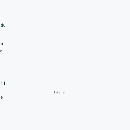
edu
si
v
 11
Reklama
že