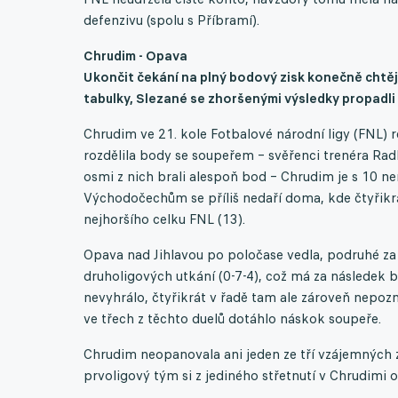
defenzivu (spolu s Příbramí).
Chrudim - Opava
Ukončit čekání na plný bodový zisk konečně chtěj
tabulky, Slezané se zhoršenými výsledky propadl
Chrudim ve 21. kole Fotbalové národní ligy (FNL) re
rozdělila body se soupeřem – svěřenci trenéra Radk
osmi z nich brali alespoň bod – Chrudim je s 10 n
Východočechům se příliš nedaří doma, kde čtyřikrá
nejhoršího celku FNL (13).
Opava nad Jihlavou po poločase vedla, podruhé za s
druholigových utkání (0-7-4), což má za následek 
nevyhrálo, čtyřikrát v řadě tam ale zároveň nepozn
ve třech z těchto duelů dotáhlo náskok soupeře.
Chrudim neopanovala ani jeden ze tří vzájemných z
prvoligový tým si z jediného střetnutí v Chrudimi o