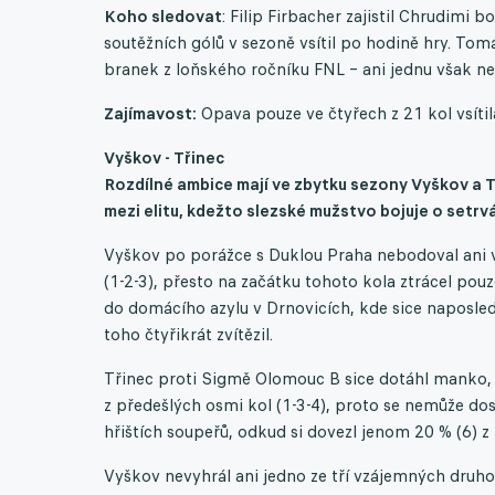
Koho sledovat
: Filip Firbacher zajistil Chrudimi 
soutěžních gólů v sezoně vsítil po hodině hry. Tom
branek z loňského ročníku FNL – ani jednu však nev
Zajímavost:
Opava pouze ve čtyřech z 21 kol vsítil
Vyškov - Třinec
Rozdílné ambice mají ve zbytku sezony Vyškov a Tř
mezi elitu, kdežto slezské mužstvo bojuje o setrv
Vyškov po porážce s Duklou Praha nebodoval ani v K
(1-2-3), přesto na začátku tohoto kola ztrácel p
do domácího azylu v Drnovicích, kde sice naposled
toho čtyřikrát zvítězil.
Třinec proti Sigmě Olomouc B sice dotáhl manko, 
z předešlých osmi kol (1-3-4), proto se nemůže dos
hřištích soupeřů, odkud si dovezl jenom 20 % (6) 
Vyškov nevyhrál ani jedno ze tří vzájemných druhol