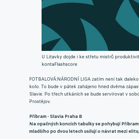
U Litavky dojde i ke střetu mistrů produktivi
konta
Flashscore
FOTBALOVÁ:NÁRODNÍ LIGA zatím není tak daleko j
kolo. To bude v pátek zahájeno hned dvěma zápasy, 
Slavie. Po třech utkáních se bude servírovat v sob
Prostějov.
Příbram - Slavia Praha B
Na opačných koncích tabulky se pohybují Příbram
mladšího po dvou letech usilují o návrat mezi elit