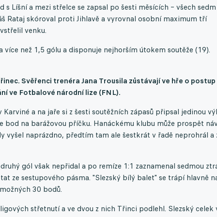
bod s Líšní a mezi střelce se zapsal po šesti měsících – všech sedm
áš Rataj skóroval proti Jihlavě a vyrovnal osobní maximum tří
střelil venku.
a více než 1,5 gólu a disponuje nejhorším útokem soutěže (19).
inec. Svěřenci trenéra Jana Trousila zůstávají ve hře o postup
ání ve Fotbalové národní lize (FNL).
arviné a na jaře si z šesti soutěžních zápasů připsal jedinou vý
ouze bod na barážovou příčku. Hanáckému klubu může prospět ná
y vyšel naprázdno, předtím tam ale šestkrát v řadě neprohrál a 
druhý gól však nepřidal a po remíze 1:1 zaznamenal sedmou ztr
tat ze sestupového pásma. "Slezský bílý balet" se trápí hlavně n
z možných 30 bodů.
igových střetnutí a ve dvou z nich Třinci podlehl. Slezský celek 