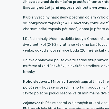
Jihlava se vrací do domácího prostředí, tentokrá
Smetany udržet jarní neporazitelnost a vyrovnat 
Klub z Vysočiny naposledy pozdním gólem vybojoval
druholigových zápasů (2-4-0), navzdory tomu ale zůs
vlastním hřišti zapsala pět bodů, doma je přesto
Líšeň si minulý týden rozdělila body s Chrudimí a 
dvě z pěti kol (2-1-2), vrátila se však na barážovo
venku, odkud si dovezl více bodů (20) než získal v
Jihlava opanovala pouze dva ze sedmi vzájemných zá
mužstvo si ze tří návštěv jihlavského stadionu odv
branky.
Koho sledovat:
Miroslav Tureček zajistil Jihlavě 
poločase – když se prosadil, jeho tým bodoval (3-
čtvrté po sobě jdoucí sezoně vsítil minimálně dvě 
Zajímavosti:
Pět ze sedmi vzájemných utkání v sout
FNL neudržela čisté konto, navzdory tomu měla na