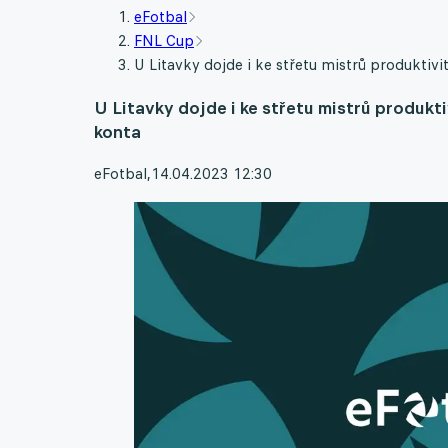
eFotbal
FNL Cup
U Litavky dojde i ke střetu mistrů produktiv
U Litavky dojde i ke střetu mistrů produkt
konta
eFotbal
,
14.04.2023 12:30