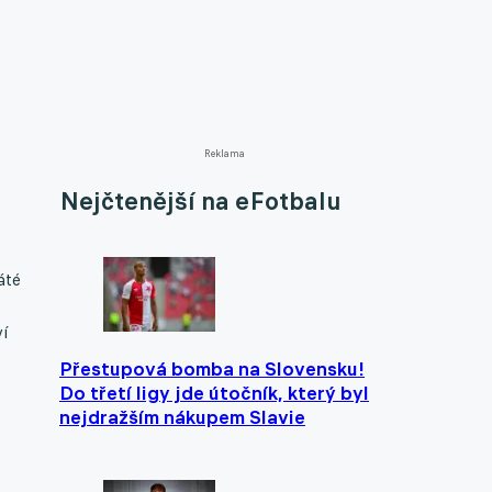
Reklama
Nejčtenější na eFotbalu
áté
ví
Přestupová bomba na Slovensku!
Do třetí ligy jde útočník, který byl
nejdražším nákupem Slavie