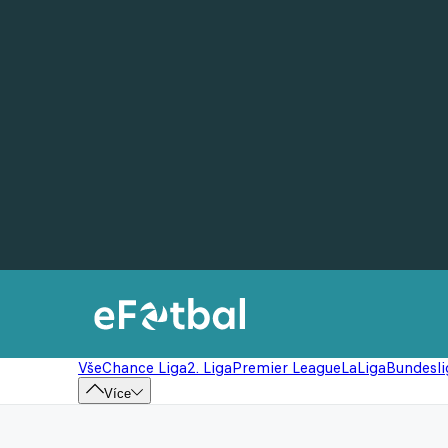
Vše
Chance Liga
2. Liga
Premier League
LaLiga
Bundesli
Více