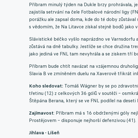
Příbram minulý týden na Dukle brzy prohrávala, ješ
zajistila setrvání na čele Fotbalové národní ligy (F
porážku ale zapsal doma, kde do té doby zůstával s
s vědomím, že Na Litavce získal stejně bodů jako v
Slávistické béčko vyšlo naprázdno ve Varnsdorfu a
zůstává na dně tabulky. Jestliže se chce družina tr
jako jediná ve FNL tam nevyhrála a se ziskem tří b
Příbram bude chtít navázat na vzájemnou druholigo
Slavia B ve zmíněném duelu na Xaverově třikrát in
Koho sledovat:
Tomáš Wágner by se po zdravotních
třetinu (12) z celkových 36 gólů v soutěži – osmkrá
Štěpána Berana, který se ve FNL podílel na deseti
Zajímavost
: Příbram má s 16 obdrženými góly nejl
Prostějovem – disponuje nejhorší defenzivou (41).
Jihlava - Líšeň