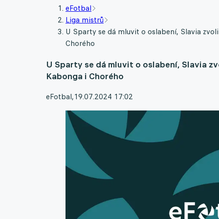
eFotbal
Liga mistrů
U Sparty se dá mluvit o oslabení, Slavia zvol
Chorého
U Sparty se dá mluvit o oslabení, Slavia zv
Kabonga i Chorého
eFotbal
,
19.07.2024 17:02