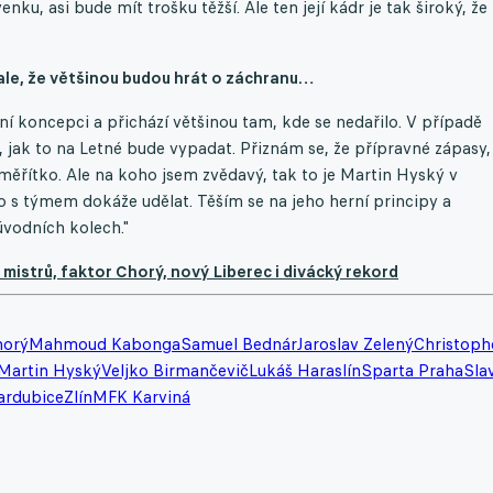
nku, asi bude mít trošku těžší. Ale ten její kádr je tak široký, že
ale, že většinou budou hrát o záchranu…
stní koncepci a přichází většinou tam, kde se nedařilo. V případě
 jak to na Letné bude vypadat. Přiznám se, že přípravné zápasy,
é měřítko. Ale na koho jsem zvědavý, tak to je Martin Hyský v
o s týmem dokáže udělat. Těším se na jeho herní principy a
úvodních kolech."
mistrů, faktor Chorý, nový Liberec i divácký rekord
horý
Mahmoud Kabonga
Samuel Bednár
Jaroslav Zelený
Christoph
Martin Hyský
Veljko Birmančevič
Lukáš Haraslín
Sparta Praha
Sla
ardubice
Zlín
MFK Karviná