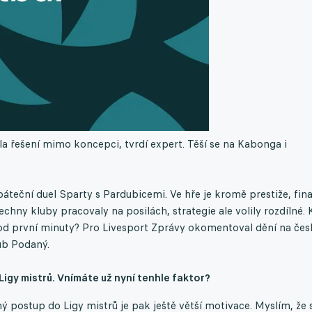
ila řešení mimo koncepci, tvrdí expert. Těší se na Kabonga i
áteční duel Sparty s Pardubicemi. Ve hře je kromě prestiže, fin
chny kluby pracovaly na posilách, strategie ale volily rozdílné.
at od první minuty? Pro Livesport Zprávy okomentoval dění na čes
ub Podaný.
igy mistrů. Vnímáte už nyní tenhle faktor?
ímý postup do Ligy mistrů je pak ještě větší motivace. Myslím, že 