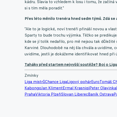
kádru. Slavia to vzhledem k losu i tomu, že začíná ve
si s tím měla poradit."
Přes léto měnilo trenéra hned sedm týmů. Zdá se 
"Ale to je logické, noví trenéři přináší novou a vla
Sparty to bude trochu výjimka. Těžko se predikuje,
kde se jí tolik nedařilo, pro mě nejsou tak důležit
Karviné. Dlouhodobě na něj šla chvála a uvidíme, c
uvidíme, jestli je dokážeme identifikovat hned při 
Taháky před startem nejvyšší soutěže? Boj o Ligu 
Zmínky
Liga mistrů
Chance Liga
Ligový pohár
Euro
Tomáš C
Kabongo
Jan Kliment
Ermal Krasniqi
Peter Olayinka
Praha
Viktoria Plzeň
Slovan Liberec
Baník Ostrava
P