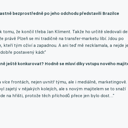
astně bezprostředně po jeho odchodu představili Brazilce
 tomu, že končil třeba Jan Kliment. Takže ho určitě sledovali del
e právě Plzeň se mi tradičně na transfer-marketu líbí. Jdou po
, kteří tým oživí a zapadnou. A ani teď mě nezklamala, a nejde j
 dobře postavený kádr."
zoně ještě konkurovat? Hodně se mluví díky vstupu nového majit
 více frontách, nejen uvnitř týmu, ale i mediálně, marketingově.
 byl zajetý v nějakých kolejích, ale s novým majitelem se to snaží
ede na hřišti, protože těch příchodů přece jen bylo dost…"