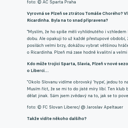
foto: © AC Sparta Praha
Vyrovná se Plzeň se ztrátou Tomáše Chorého? Vl
Ricardinha. Byla na to snad připravena?
"Myslím, že ho spíše měli vyhlídnutého i vzhledem k
dobu. Ale opakuji to už každé přestupové období, ž
posilách velmi brzy, dokážou vybrat většinou hráče
o Ricardinha. Plzeň má zase hodně kvalitní a velmi
Kdo může trojici Sparta, Slavia, Plzeň v nové se
o Liberci…
"Okolo Slovanu vidíme obrovský 'hype', jedou to na
Musím říct, že se mi to do jisté míry líbí. Ten klub
dělat jinak. Sám jsem zvědavý na to, jak se to pov
foto: © FC Slovan Liberec/ @ Jaroslav Apeltauer
Takže vidíte někoho dalšího?