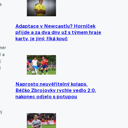
e
Adaptace v Newcastlu? Horníček
přijde a za dva dny už s týmem hraje
karty, je jiný, říká kouč
nér
ý a
.
d
Naprosto neuvěřitelný kolaps.
Béčko Zbrojovky rychle vedlo 2:0,
nakonec odjelo s potupou
ěj