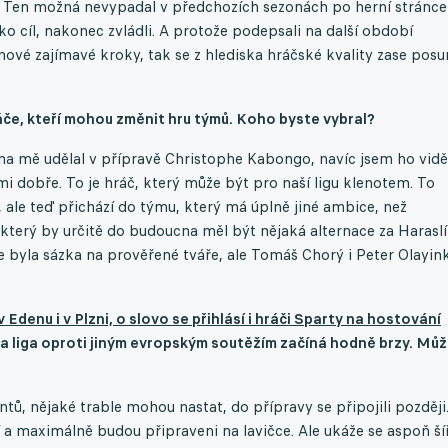
. Ten možná nevypadal v předchozích sezonách po herní stránce
ako cíl, nakonec zvládli. A protože podepsali na další období
 nové zajímavé kroky, tak se z hlediska hráčské kvality zase posu
áče, kteří mohou změnit hru týmů. Koho byste vybral?
na mě udělal v přípravě Christophe Kabongo, navíc jsem ho viděl
i dobře. To je hráč, který může být pro naší ligu klenotem. To
 ale teď přichází do týmu, který má úplně jiné ambice, než
který by určitě do budoucna měl být nějaká alternace za Harasl
e byla sázka na prověřené tváře, ale Tomáš Chorý i Peter Olayin
enu i v Plzni, o slovo se přihlásí i hráči Sparty na hostování
o a liga oproti jiným evropským soutěžím začíná hodně brzy. Mů
tů, nějaké trable mohou nastat, do přípravy se připojili později
 a maximálně budou připraveni na lavičce. Ale ukáže se aspoň ší