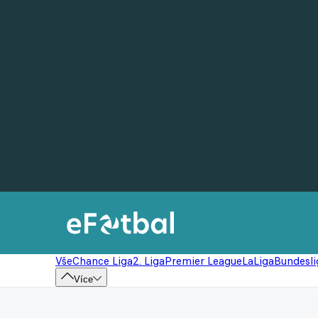
Vše
Chance Liga
2. Liga
Premier League
LaLiga
Bundesli
Více