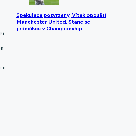
Spekulace potvrzeny, Vítek opouští
Manchester United. Stane se
jedničkou v Championship
ší
en
ele