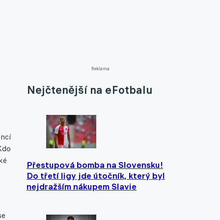
Reklama
Nejčtenější na eFotbalu
ancí
 Kdo
ké
Přestupová bomba na Slovensku!
Do třetí ligy jde útočník, který byl
nejdražším nákupem Slavie
se