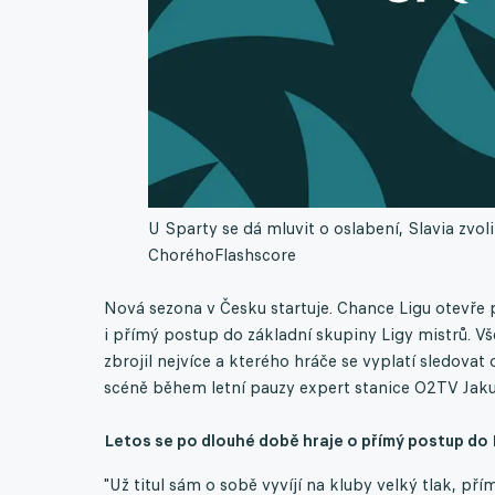
U Sparty se dá mluvit o oslabení, Slavia zvol
Chorého
Flashscore
Nová sezona v Česku startuje. Chance Ligu otevře p
i přímý postup do základní skupiny Ligy mistrů. Vše
zbrojil nejvíce a kterého hráče se vyplatí sledov
scéně během letní pauzy expert stanice O2TV Jak
Letos se po dlouhé době hraje o přímý postup do L
"Už titul sám o sobě vyvíjí na kluby velký tlak, př