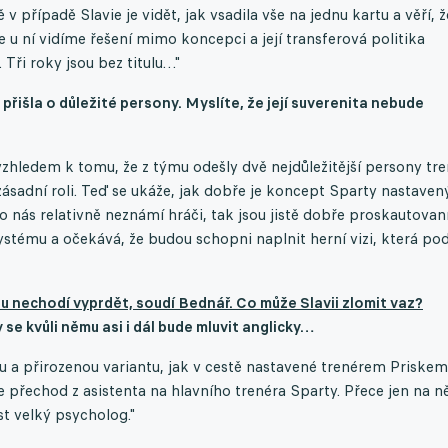
v případě Slavie je vidět, jak vsadila vše na jednu kartu a věří, ž
e u ní vidíme řešení mimo koncepci a její transferová politika
 Tři roky jsou bez titulu…"
 přišla o důležité persony. Myslíte, že její suverenita nebude
vzhledem k tomu, že z týmu odešly dvě nejdůležitější persony tre
zásadní roli. Teď se ukáže, jak dobře je koncept Sparty nastaven
ro nás relativně neznámí hráči, tak jsou jistě dobře proskautovaní
ystému a očekává, že budou schopni naplnit herní vizi, která po
ou nechodí vyprdět, soudí Bednář. Co může Slavii zlomit vaz?
 se kvůli němu asi i dál bude mluvit anglicky…
kou a přirozenou variantu, jak v cestě nastavené trenérem Priskem
e přechod z‬ asistenta na hlavního trenéra Sparty. Přece jen na n
st velký psycholog."