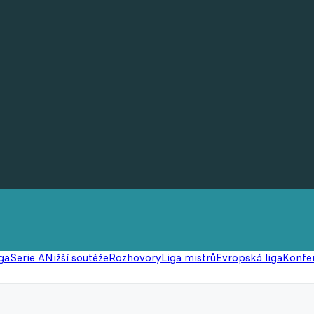
ga
Serie A
Nižší soutěže
Rozhovory
Liga mistrů
Evropská liga
Konfer