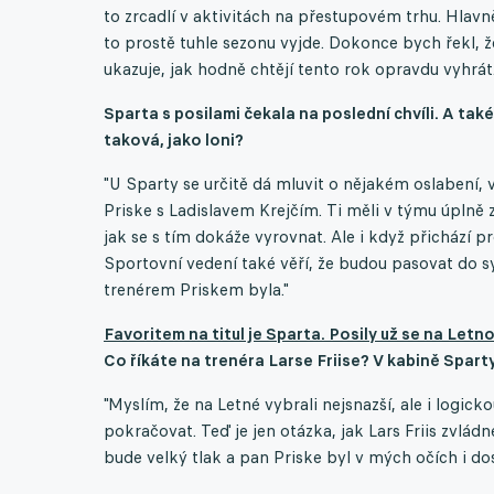
to zrcadlí v aktivitách na přestupovém trhu. Hlavně 
to prostě tuhle sezonu vyjde. Dokonce bych řekl, ž
ukazuje, jak hodně chtějí tento rok opravdu vyhrát.
Sparta s posilami čekala na poslední chvíli. A také
taková, jako loni?
"U Sparty se určitě dá mluvit o nějakém oslabení, 
Priske s Ladislavem Krejčím. Ti měli v týmu úplně 
jak se s tím dokáže vyrovnat. Ale i když přichází p
Sportovní vedení také věří, že budou pasovat do s
trenérem Priskem byla."
Favoritem na titul je Sparta. Posily už se na Letn
Co říkáte na trenéra Larse Friise? V kabině Sparty
"Myslím, že na Letné vybrali nejsnazší, ale i logic
pokračovat. Teď je jen otázka, jak Lars Friis zvládn
bude velký tlak a‬‭ pan Priske byl v mých očích i do