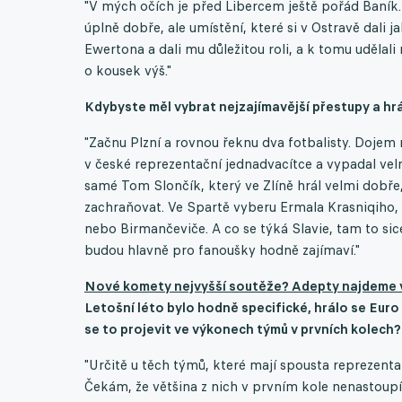
"V mých očích je před Libercem ještě pořád Baník
úplně dobře, ale umístění, které si v Ostravě dali j
Ewertona a dali mu důležitou roli, a k tomu udělali
o kousek výš."
Kdybyste měl vybrat nejzajímavější přestupy a hr
"Začnu Plzní a rovnou řeknu dva fotbalisty. Dojem 
v české reprezentační jednadvacítce a vypadal velm
samé Tom Slončík, který ve Zlíně hrál velmi dobře,
zachraňovat. Ve Spartě vyberu Ermala Krasniqiho, 
nebo Birmančeviče. A co se týká Slavie, tam to sic
budou hlavně pro fanoušky hodně zajímaví."
Nové komety nejvyšší soutěže? Adepty najdeme v Ed
Letošní léto bylo hodně specifické, hrálo se Eur
se to projevit ve výkonech týmů v prvních kolech?
"Určitě u těch týmů, které mají spousta reprezentan
Čekám, že většina z nich v prvním kole nenastoupí