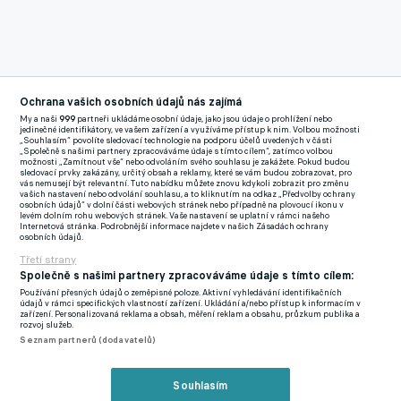
Ochrana vašich osobních údajů nás zajímá
Reklama
My a naši
999
partneři ukládáme osobní údaje, jako jsou údaje o prohlížení nebo
Nantes, se kterým jako hráč získal v roce 2001 titul, bylo pro
jedinečné identifikátory, ve vašem zařízení a využíváme přístup k nim. Volbou možnosti
„Souhlasím“ povolíte sledovací technologie na podporu účelů uvedených v části
Aristouye prvním angažmá v nejvyšší soutěži. Týmu se ujal v
„Společně s našimi partnery zpracováváme údaje s tímto cílem“, zatímco volbou
možnosti „Zamítnout vše“ nebo odvoláním svého souhlasu je zakážete. Pokud budou
minulé sezoně čtyři kola před koncem a v sestupovém pásmu,
sledovací prvky zakázány, určitý obsah a reklamy, které se vám budou zobrazovat, pro
vás nemusejí být relevantní. Tuto nabídku můžete znovu kdykoli zobrazit pro změnu
ale nakonec ho dovedl k záchraně.
vašich nastavení nebo odvolání souhlasu, a to kliknutím na odkaz „Předvolby ochrany
osobních údajů“ v dolní části webových stránek nebo případně na plovoucí ikonu v
levém dolním rohu webových stránek. Vaše nastavení se uplatní v rámci našeho
V probíhajícím ročníku se však Nantes nedařilo a v posledních
Internetová stránka. Podrobnější informace najdete v našich Zásadách ochrany
osobních údajů.
čtyřech kolech získalo jediný bod. V tabulce francouzské ligy
Třetí strany
klubu patří po třinácti kolech jedenácté místo s odstupem čtyř
Společně s našimi partnery zpracováváme údaje s tímto cílem:
bodů od sestupových příček.
Používání přesných údajů o zeměpisné poloze. Aktivní vyhledávání identifikačních
údajů v rámci specifických vlastností zařízení. Ukládání a/nebo přístup k informacím v
zařízení. Personalizovaná reklama a obsah, měření reklam a obsahu, průzkum publika a
Třiačtyřicetiletého Aristouye by měl nahradit Gourvennec.
rozvoj služeb.
Seznam partnerů (dodavatelů)
Jednapadesátiletý kouč naposledy vedl Lille, před tím působil v
Bordeaux nebo Guingampu, se kterým v roce 2014 vyhrál
Souhlasím
Francouzský pohár.