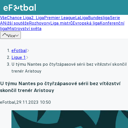
Vše
Chance Liga
2. Liga
Premier League
LaLiga
Bundesliga
Serie
A
Nižší soutěže
Rozhovory
Liga mistrů
Evropská liga
Konferenční
liga
Mistrovství světa
Více
eFotbal
Ligue 1
U týmu Nantes po čtyřzápasové sérii bez vítězství skončil
trenér Aristouy
U týmu Nantes po čtyřzápasové sérii bez vítězství
skončil trenér Aristouy
eFotbal
,
29.11.2023 10:50