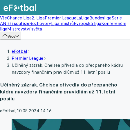
Vše
Chance Liga
2. Liga
Premier League
LaLiga
Bundesliga
Serie
A
Nižší soutěže
Rozhovory
Liga mistrů
Evropská liga
Konferenční
liga
Mistrovství světa
Více
eFotbal
Premier League
Učiněný zázrak. Chelsea přivedla do přecpaného kádru
navzdory finančním pravidlům už 11. letní posilu
Učiněný zázrak. Chelsea přivedla do přecpaného
kádru navzdory finančním pravidlům už 11. letní
posilu
eFotbal
,
10.08.2024 14:16