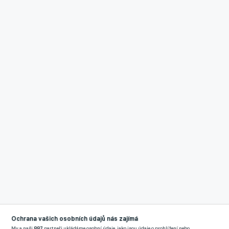
Ochrana vašich osobních údajů nás zajímá
My a naši
997
partneři ukládáme osobní údaje, jako jsou údaje o prohlížení nebo