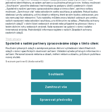
jedinečné identifikátory, ve vašem zařízení a využíváme přístup k nim. Volbou možnosti
„Souhlasím“ povolíte sledovací technologie na podporu účelů uvedených v části
„Společně s našimi partnery zpracováváme údaje s tímto cílem“, zatímco volbou
Reklama
možnosti „Zamítnout vše“ nebo odvoláním svého souhlasu je zakážete. Pokud budou
Blues nejprve v pátek oficiálně potvrdili přestup 19letého
sledovací prvky zakázány, určitý obsah a reklamy, které se vám budou zobrazovat, pro
vás nemusejí být relevantní. Tuto nabídku můžete znovu kdykoli zobrazit pro změnu
belgického brankáře Mikea Penderse, který přišel za 17 milionů
vašich nastavení nebo odvolání souhlasu, a to kliknutím na odkaz „Předvolby ochrany
osobních údajů“ v dolní části webových stránek nebo případně na plovoucí ikonu v
liber (502 milionů korun) z Genku, z Wolverhamptonu pak přišel
levém dolním rohu webových stránek. Vaše nastavení se uplatní v rámci našeho
Internetová stránka. Podrobnější informace najdete v našich Zásadách ochrany
24letý portugalský záložník Pedro Neto za 60 milionů eur (1,5
osobních údajů.
Třetí strany
miliardy korun). Navíc další peníze pošle Chelsea Wolves
Společně s našimi partnery zpracováváme údaje s tímto cílem:
formou splátek.
Používání přesných údajů o zeměpisné poloze. Aktivní vyhledávání identifikačních
údajů v rámci specifických vlastností zařízení. Ukládání a/nebo přístup k informacím v
zařízení. Personalizovaná reklama a obsah, měření reklam a obsahu, průzkum publika a
Co na tom, že má Chelsea na soupisce už šest brankářů a téměř
rozvoj služeb.
20 záložníků, přestupový apetit ji neopustil ani po zisku 11.
Seznam partnerů (dodavatelů)
letní posily. Do útoku má totiž přijít z Atlétika Madrid 20letý
španělský útočník Samu Omorodion, který má být součástí
Souhlasím
výměny za kapitána týmu Conora Gallaghera.
Zamítnout vše
Otázkou je nyní, jak se Chelsea vypořádá nejen s PSR a FFP, ale
především s tím, že v kádru má momentálně 43 hráčů, což by
Spravovat předvolby
leckterým ligovým klubům v Česku stačilo na plnohodnotný A-
tým i s rezervou.
Reklama