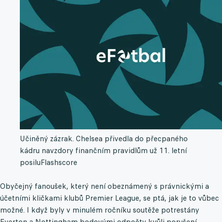
Učiněný zázrak. Chelsea přivedla do přecpaného
kádru navzdory finančním pravidlům už 11. letní
posilu
Flashscore
Obyčejný fanoušek, který není obeznámený s právnickými a
účetními kličkami klubů Premier League, se ptá, jak je to vůbec
možné. I když byly v minulém ročníku soutěže potrestány
Everton a Nottingham bodovými odpočty kvůli porušení