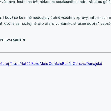
zůstává. Jestli má být někdo ze současného kádru zárukou gólů
a. I když se ke mně nedostaly úplně všechny zprávy, informaci
at. Což je samozřejmě pro ofenzivu Baníku strašně dobře," vyprá
nemoci kariéru
Matej Trusa
Matúš Bero
Alois Confais
Baník Ostrava
Dunajská