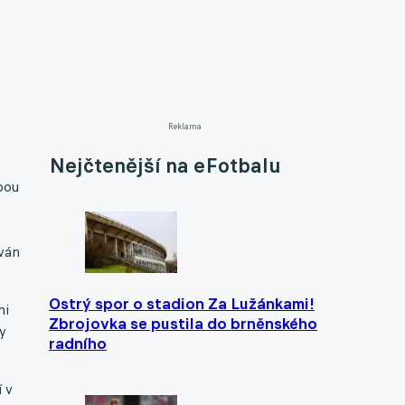
Reklama
Nejčtenější na eFotbalu
ebou
ován
Ostrý spor o stadion Za Lužánkami!
mi
Zbrojovka se pustila do brněnského
ky
radního
 v