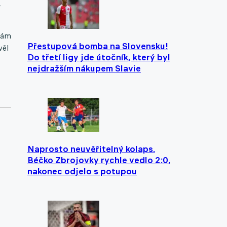
,
 mám
Přestupová bomba na Slovensku!
věl
Do třetí ligy jde útočník, který byl
nejdražším nákupem Slavie
Naprosto neuvěřitelný kolaps.
Béčko Zbrojovky rychle vedlo 2:0,
nakonec odjelo s potupou