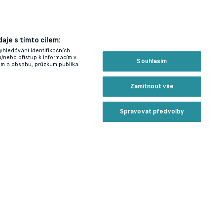
aje s tímto cílem:
yhledávání identifikačních
a/nebo přístup k informacím v
Souhlasím
lam a obsahu, průzkum publika
Zamítnout vše
Spravovat předvolby