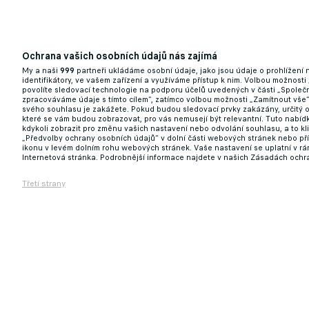
Ochrana vašich osobních údajů nás zajímá
My a naši
999
partneři ukládáme osobní údaje, jako jsou údaje o prohlížení
identifikátory, ve vašem zařízení a využíváme přístup k nim. Volbou možnosti
povolíte sledovací technologie na podporu účelů uvedených v části „Společn
zpracováváme údaje s tímto cílem“, zatímco volbou možnosti „Zamítnout vše
svého souhlasu je zakážete. Pokud budou sledovací prvky zakázány, určitý 
které se vám budou zobrazovat, pro vás nemusejí být relevantní. Tuto nabí
kdykoli zobrazit pro změnu vašich nastavení nebo odvolání souhlasu, a to k
„Předvolby ochrany osobních údajů“ v dolní části webových stránek nebo př
ikonu v levém dolním rohu webových stránek. Vaše nastavení se uplatní v r
Internetová stránka. Podrobnější informace najdete v našich Zásadách ochr
Třetí strany