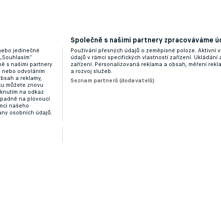
Společně s našimi partnery zpracováváme úd
 nebo jedinečné
Používání přesných údajů o zeměpisné poloze. Aktivní v
 „Souhlasím“
údajů v rámci specifických vlastností zařízení. Ukládání 
ě s našimi partnery
zařízení. Personalizovaná reklama a obsah, měření rek
“ nebo odvoláním
a rozvoj služeb.
obsah a reklamy,
Seznam partnerů (dodavatelů)
dku můžete znovu
liknutím na odkaz
ípadně na plovoucí
ámci našeho
any osobních údajů.