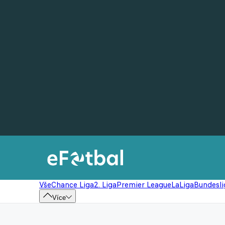
Vše
Chance Liga
2. Liga
Premier League
LaLiga
Bundesli
Více