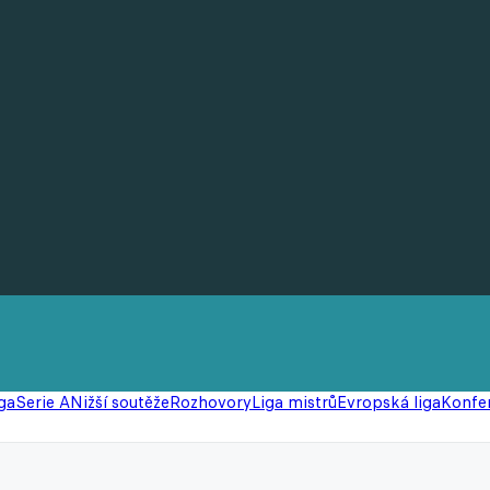
ga
Serie A
Nižší soutěže
Rozhovory
Liga mistrů
Evropská liga
Konfer