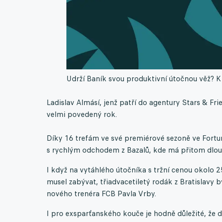
Udrží Baník svou produktivní útočnou věž? K A
Ladislav Almásí, jenž patří do agentury Stars & Fri
velmi povedený rok.
Díky 16 trefám ve své premiérové sezoně ve Fortun
s rychlým odchodem z Bazalů, kde má přitom dlo
I když na vytáhlého útočníka s tržní cenou okolo 2
musel zabývat, třiadvacetiletý rodák z Bratislavy b
nového trenéra FCB Pavla Vrby.
I pro exsparťanského kouče je hodně důležité, že 