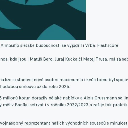
lmásiho slezské budoucnosti se vyjádřil i Vrba...
Flashscore
ends, kde jsou i Matúš Bero, Juraj Kucka či Matej Trusa, má za s
a:lize si stanovil nové osobní maximum a i kvůli tomu byl spoj
uhodobou smlouvu až do roku 2025.
5 milionů korun dorazily nějaké nabídky a Alois Grussmann se ji
y měl v Baníku setrvat i v ročníku 2022/2023 a zažije tak prakti
dvojnásobný reprezentant našich východních sousedů s minulostí