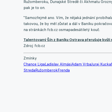
Ružomberoku, Dunajské Stredě či Akhmatu Grozny 
pak je to on.
"Samozřejmě ano. Vím, že nějaká jednání probíhal
takovou, že by měl zůstat a dál v Baníku pokračov
na stránkách fcb.cz osmapadesátiletý kouč.
Talentovaný Šín z Baníku Ostrava přerušuje kvůli 
Zdroj: fcb.cz
Zmínky
Chance Liga
Ladislav Almási
Adam Vrba
Juraj Kucka
Streda
Ružomberok
Frenda