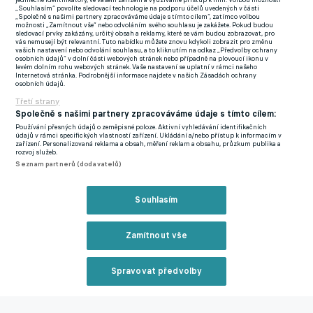
jedinečné identifikátory, ve vašem zařízení a využíváme přístup k nim. Volbou možnosti
„Souhlasím“ povolíte sledovací technologie na podporu účelů uvedených v části
„Společně s našimi partnery zpracováváme údaje s tímto cílem“, zatímco volbou
Zkušený Čolič, dva srbští zadáci i venezuelský vicemistr světa
možnosti „Zamítnout vše“ nebo odvoláním svého souhlasu je zakážete. Pokud budou
sledovací prvky zakázány, určitý obsah a reklamy, které se vám budou zobrazovat, pro
do 17 let. Chrudim v zimě překypovala aktivitou
vás nemusejí být relevantní. Tuto nabídku můžete znovu kdykoli zobrazit pro změnu
vašich nastavení nebo odvolání souhlasu, a to kliknutím na odkaz „Předvolby ochrany
V přípravě se nakonec zastavil dvacetiletý mladík na pěti
osobních údajů“ v dolní části webových stránek nebo případně na plovoucí ikonu v
levém dolním rohu webových stránek. Vaše nastavení se uplatní v rámci našeho
trefách a čtyřech gólových asistencích. Protože byl současně i
Internetová stránka. Podrobnější informace najdete v našich Zásadách ochrany
osobních údajů.
druhým nejvytíženějším členem mužstva, pro Tomáše Polácha
Třetí strany
by mohlo jít o rozdílového hráče pro jarní boje. Byť je v mužstvu
Společně s našimi partnery zpracováváme údaje s tímto cílem:
i Jakub Řezníček, výrazných tváří není nikdy dost.
Používání přesných údajů o zeměpisné poloze. Aktivní vyhledávání identifikačních
údajů v rámci specifických vlastností zařízení. Ukládání a/nebo přístup k informacím v
zařízení. Personalizovaná reklama a obsah, měření reklam a obsahu, průzkum publika a
"Na podzim mi ještě trochu chyběla herní zkušenost, teď na jaře
rozvoj služeb.
Seznam partnerů (dodavatelů)
budu chtít týmu pomoci a doufám, že se nám bude celkově
dařit. Určitě bych chtěl týmu pomoci minimálně do baráže,
abychom hráli o postup, protože to má být jednoznačně náš
Souhlasím
cíl," navnadil brněnské fanoušky.
Zamítnout vše
Nejvýraznější zimní posilou Hanácké Slavie je Silný. Sáhlo se i
do Hlučína, Líšně, Zlínska, Brna či Opavy
Spravovat předvolby
Na jarní vstup s Duklou už se těší. Příprava totiž byla dlouhá a
Reklama
náročná jak na hlavu, tak na tělo. "Věřím, že start zvládneme.
Cítím se fyzicky dobře, stejně jako snad celý tým. Máme