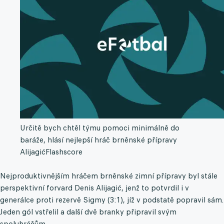
Určitě bych chtěl týmu pomoci minimálně do
baráže, hlásí nejlepší hráč brněnské přípravy
Alijagić
Flashscore
Nejproduktivnějším hráčem brněnské zimní přípravy byl stále
perspektivní forvard Denis Alijagić, jenž to potvrdil i v
generálce proti rezervě Sigmy (3:1), jíž v podstatě popravil sám.
Jeden gól vstřelil a další dvě branky připravil svým
spoluhráčům.