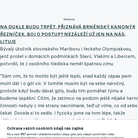
Reklama
NA DUKLE BUDU TRPĚT, PŘIZNÁVÁ BRNĚNSKÝ KANONÝR
ŘEZNÍČEK. BOJ O POSTUP? NEZÁLEŽÍ UŽ JEN NA NÁS,
LITUJE
Bývalý útočník slovinského Mariboru i řeckého Olympiakosu,
jenž prošel v domácích podmínkách Slavií, Vlašimí a Libercem,
potvrdil, že z osobního hlediska neměl špatnou zimu.
"Sám vím, že to mohlo být ještě lepší, snad každý zápas jsem
mohl dát i o gól víc. V tomhle musím být na sebe náročný,
protože když budu dávat góly, budu tím pomáhat týmu a
budeme úspěšní. Cítím, že zatímco na podzim ještě nějaké herní
činnosti nebyly z mé strany navnímané, teď už víme, co od sebe
čekat. Docela si to sedlo. I fyzicky jsme na tom lépe, takže
věřím, že jsme připraveni na první utkání proti Dukle,"
připomněl na stránkách
fczbrno.cz
nejbližší program svého
Ochrana vašich osobních údajů nás zajímá
mužstva.
My a naši
997
partneři ukládáme osobní údaje, jako jsou údaje o prohlížení nebo