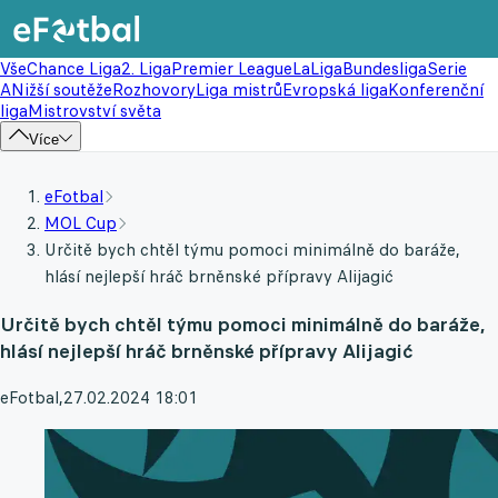
Vše
Chance Liga
2. Liga
Premier League
LaLiga
Bundesliga
Serie
A
Nižší soutěže
Rozhovory
Liga mistrů
Evropská liga
Konferenční
liga
Mistrovství světa
Více
eFotbal
MOL Cup
Určitě bych chtěl týmu pomoci minimálně do baráže,
hlásí nejlepší hráč brněnské přípravy Alijagić
Určitě bych chtěl týmu pomoci minimálně do baráže,
hlásí nejlepší hráč brněnské přípravy Alijagić
eFotbal
,
27.02.2024 18:01