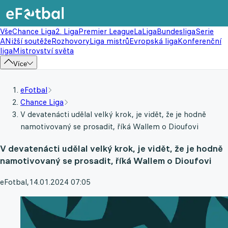
Vše
Chance Liga
2. Liga
Premier League
LaLiga
Bundesliga
Serie
A
Nižší soutěže
Rozhovory
Liga mistrů
Evropská liga
Konferenční
liga
Mistrovství světa
Více
eFotbal
Chance Liga
V devatenácti udělal velký krok, je vidět, že je hodně
namotivovaný se prosadit, říká Wallem o Dioufovi
V devatenácti udělal velký krok, je vidět, že je hodně
namotivovaný se prosadit, říká Wallem o Dioufovi
eFotbal
,
14.01.2024 07:05