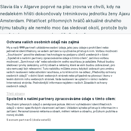
Slavia šla v Algarve poprvé na plac zrovna ve chvíli, kdy na
nedalekém hřišti dokončovaly tréninkovou jednotku ženy Ajaxu
Amsterdam. Pětatřicet přítomných hráčů aktuálně druhého
týmu tabulky ale nemělo moc čas sledovat okolí, protože bylo
zaměstnáno programem kondičního kouče.
Ochrana vašich osobních údajů nás zajímá
Csaplár odmítl nabídky z Kuvajtu, Saúdské Arábie i Polska.
My a naši
999
partneři ukládáme osobní údaje, jako jsou údaje o prohlížení nebo
jedinečné identifikátory, ve vašem zařízení a využíváme přístup k nim. Volbou možnosti
Čekám na něco smysluplnějšího a lepšího, říká
Senzační
„Souhlasím“ povolíte sledovací technologie na podporu účelů uvedených v části
„Společně s našimi partnery zpracováváme údaje s tímto cílem“, zatímco volbou
novinka! Limberský v Domažlicích dohrál, plzeňskou ikonu
možnosti „Zamítnout vše“ nebo odvoláním svého souhlasu je zakážete. Pokud budou
sledovací prvky zakázány, určitý obsah a reklamy, které se vám budou zobrazovat, pro
čeká v rámci ČFL nová výzva
vás nemusejí být relevantní. Tuto nabídku můžete znovu kdykoli zobrazit pro změnu
vašich nastavení nebo odvolání souhlasu, a to kliknutím na odkaz „Předvolby ochrany
"Cílem byla aktivace, vytřepání únavy po dlouhé cestě. Trénink
osobních údajů“ v dolní části webových stránek nebo případně na plovoucí ikonu v
levém dolním rohu webových stránek. Vaše nastavení se uplatní v rámci našeho
trval 40 minut včetně zahřátí a běžecké abecedy, následovala
Internetová stránka. Podrobnější informace najdete v našich Zásadách ochrany
osobních údajů.
koordinace a kruhový trénink. Intenzitu budeme zvyšovat, k
Třetí strany
dlouhé cestě se přičetla i velká zátěž, kterou kluci absolvovali v
Společně s našimi partnery zpracováváme údaje s tímto cílem:
Praze, tři náročné běhy, zabíhali kilometry, věnovali jsme se
Používání přesných údajů o zeměpisné poloze. Aktivní vyhledávání identifikačních
údajů v rámci specifických vlastností zařízení. Ukládání a/nebo přístup k informacím v
střednědobé vytrvalosti. Nesmíme to přepálit," upozornil Aleš
zařízení. Personalizovaná reklama a obsah, měření reklam a obsahu, průzkum publika a
rozvoj služeb.
Píta.
Seznam partnerů (dodavatelů)
Wallem takový rozjezd uvítal. "Pan Trpišovský říkal, že víkend,