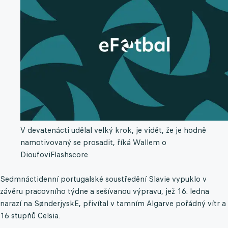
V devatenácti udělal velký krok, je vidět, že je hodně
namotivovaný se prosadit, říká Wallem o
Dioufovi
Flashscore
Sedmnáctidenní portugalské soustředění Slavie vypuklo v
závěru pracovního týdne a sešívanou výpravu, jež 16. ledna
narazí na SønderjyskE, přivítal v tamním Algarve pořádný vítr a
16 stupňů Celsia.