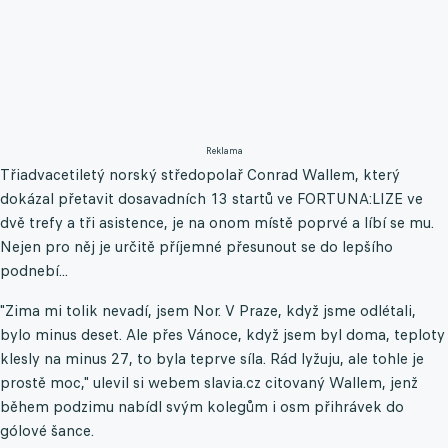
Reklama
Třiadvacetiletý norský středopolař Conrad Wallem, který
dokázal přetavit dosavadních 13 startů ve FORTUNA:LIZE ve
dvě trefy a tři asistence, je na onom místě poprvé a líbí se mu.
Nejen pro něj je určitě příjemné přesunout se do lepšího
podnebí...
"Zima mi tolik nevadí, jsem Nor. V Praze, když jsme odlétali,
bylo minus deset. Ale přes Vánoce, když jsem byl doma, teploty
klesly na minus 27, to byla teprve síla. Rád lyžuju, ale tohle je
prostě moc," ulevil si webem slavia.cz citovaný Wallem, jenž
během podzimu nabídl svým kolegům i osm přihrávek do
gólové šance.