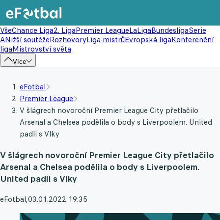
Vše
Chance Liga
2. Liga
Premier League
LaLiga
Bundesliga
Serie
A
Nižší soutěže
Rozhovory
Liga mistrů
Evropská liga
Konferenční
liga
Mistrovství světa
Více
eFotbal
Premier League
V šlágrech novoroční Premier League City přetlačilo
Arsenal a Chelsea podělila o body s Liverpoolem. United
padli s Vlky
V šlágrech novoroční Premier League City přetlačilo
Arsenal a Chelsea podělila o body s Liverpoolem.
United padli s Vlky
eFotbal
,
03.01.2022 19:35