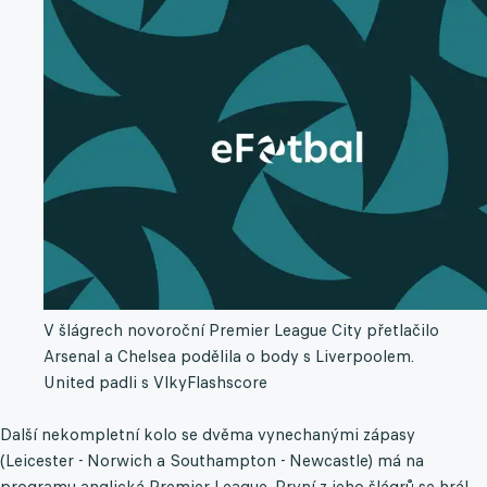
V šlágrech novoroční Premier League City přetlačilo
Arsenal a Chelsea podělila o body s Liverpoolem.
United padli s Vlky
Flashscore
Další nekompletní kolo se dvěma vynechanými zápasy
(Leicester - Norwich a Southampton - Newcastle) má na
programu anglická Premier League. První z jeho šlágrů se hrál