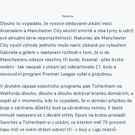
Reklama
Dlouho to vypadalo, že vysoce sledované utkání mezi
Arsenalem a Manchester City skončí smírně a oba týmy si udrží
své aktuální série neporazitelnosti. Nakonec ale Manchester
City využil výhody jednoho muže navíc získané po vyloučení
Gabriela a gólem v nastavení rozhodl o tom, že si do
Manchesteru odveze všechny tři body. Arsenal - přes brzké
vedení - tak naopak z utkání jež odstartovalo 21. kolo a
novoroční program Premier League vyšel s prázdnou.
V druhém zápase sobotního programu pak Tottenham na
Watfordu dlouho, dlouho a dlouho dobýval branku domácích, a
uspěl až v momentu, kdy to vypadalo, že si domácí připíšou do
boje o záchranu důležitý bod za ubráněnou remízu. V šesté
minutě nastavení se z deváté střely Spurs na bránu prosadil
Sanchez a Tottenham si z utkání, ve kterém měl 75 procent
času míč ve svém držení odvezl tři - v boji o Ligu mistrů -