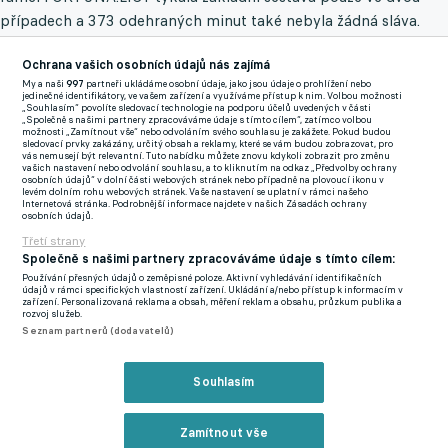
případech a 373 odehraných minut také nebyla žádná sláva.
Prvních pětačtyřicet minut po více než půlroční pauze
Ochrana vašich osobních údajů nás zajímá
absolvoval Pachopník proti Viktorii Žižkov a v následujícím
My a naši
997
partneři ukládáme osobní údaje, jako jsou údaje o prohlížení nebo
jedinečné identifikátory, ve vašem zařízení a využíváme přístup k nim. Volbou možnosti
kole F:NL se konečně ocitl i mezi jedenácti vyvolenými, kam ho
„Souhlasím“ povolíte sledovací technologie na podporu účelů uvedených v části
„Společně s našimi partnery zpracováváme údaje s tímto cílem“, zatímco volbou
po dlouhých osmi měsících opět dosadil nový hlavní kouč
možnosti „Zamítnout vše“ nebo odvoláním svého souhlasu je zakážete. Pokud budou
sledovací prvky zakázány, určitý obsah a reklamy, které se vám budou zobrazovat, pro
Zbrojovky Tomáš Polách, jenž u kormidla před pár dny
vás nemusejí být relevantní. Tuto nabídku můžete znovu kdykoli zobrazit pro změnu
vašich nastavení nebo odvolání souhlasu, a to kliknutím na odkaz „Předvolby ochrany
vystřídal Luďka Klusáčka.
osobních údajů“ v dolní části webových stránek nebo případně na plovoucí ikonu v
levém dolním rohu webových stránek. Vaše nastavení se uplatní v rámci našeho
Internetová stránka. Podrobnější informace najdete v našich Zásadách ochrany
osobních údajů.
Pachlopník vs. Zbrojovka:
Třetí strany
Společně s našimi partnery zpracováváme údaje s tímto cílem:
- 45 startů ve FORTUNA:LIZE, 2 góly- 26 startů ve
Používání přesných údajů o zeměpisné poloze. Aktivní vyhledávání identifikačních
FORTUNA:NÁRODNÍ LIZE, 5 gólů- 6 startů v MOL Cupu, žádný
údajů v rámci specifických vlastností zařízení. Ukládání a/nebo přístup k informacím v
zařízení. Personalizovaná reklama a obsah, měření reklam a obsahu, průzkum publika a
gól
rozvoj služeb.
Seznam partnerů (dodavatelů)
V úspěšném městském derby s Líšní (3:0) z toho nakonec bylo
59 odehraných minut, než ho na ploše nahradil Adam Kronus a
Souhlasím
protože se ambicióznímu mužstvu podařilo utnout nepříjemnou
šňůru proher, v sestavě by mohl figurovat také za pár dní na
Zamítnout vše
hřišti Hanácké Slavie Kroměříž.