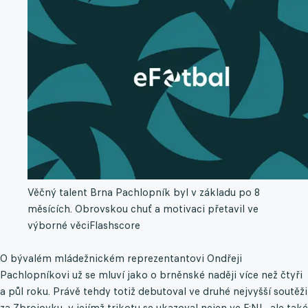
Věčný talent Brna Pachlopník byl v základu po 8
měsících. Obrovskou chuť a motivaci přetavil ve
výborné věci
Flashscore
O bývalém mládežnickém reprezentantovi Ondřeji
Pachlopníkovi už se mluví jako o brněnské naději více než čtyři
a půl roku. Právě tehdy totiž debutoval ve druhé nejvyšší soutěži
za Zbrojovku, v jejímž trikotu se ukazoval nejen ve F:NL, ale také