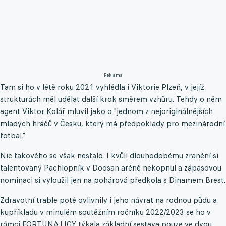
Reklama
Tam si ho v létě roku 2021 vyhlédla i Viktorie Plzeň, v jejíž
strukturách měl udělat další krok směrem vzhůru. Tehdy o něm
agent Viktor Kolář mluvil jako o "jednom z nejoriginálnějších
mladých hráčů v Česku, který má předpoklady pro mezinárodní
fotbal."
Nic takového se však nestalo. I kvůli dlouhodobému zranění si
talentovaný Pachlopník v Doosan aréně nekopnul a zápasovou
nominaci si vyloužil jen na pohárová předkola s Dinamem Brest.
Zdravotní trable poté ovlivnily i jeho návrat na rodnou půdu a
kupříkladu v minulém soutěžním ročníku 2022/2023 se ho v
rámci FORTUNA:LIGY týkala základní sestava pouze ve dvou