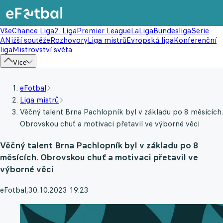
Vše
Chance Liga
2. Liga
Premier League
LaLiga
Bundesliga
Serie
A
Nižší soutěže
Rozhovory
Liga mistrů
Evropská liga
Konferenční
liga
Mistrovství světa
Více
eFotbal
Liga mistrů
Věčný talent Brna Pachlopník byl v základu po 8 měsících.
Obrovskou chuť a motivaci přetavil ve výborné věci
Věčný talent Brna Pachlopník byl v základu po 8
měsících. Obrovskou chuť a motivaci přetavil ve
výborné věci
eFotbal
,
30.10.2023 19:23