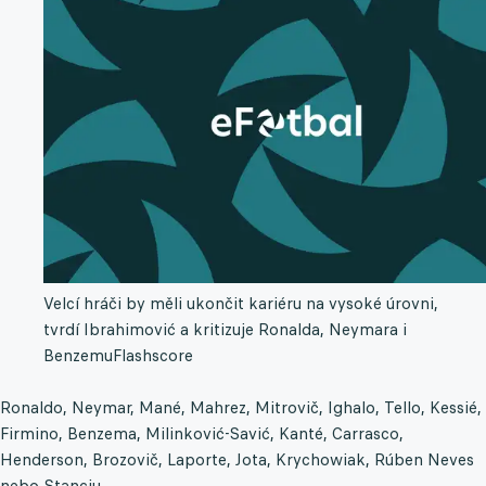
Velcí hráči by měli ukončit kariéru na vysoké úrovni,
tvrdí Ibrahimović a kritizuje Ronalda, Neymara i
Benzemu
Flashscore
Ronaldo, Neymar, Mané, Mahrez, Mitrovič, Ighalo, Tello, Kessié,
Firmino, Benzema, Milinković-Savić, Kanté, Carrasco,
Henderson, Brozovič, Laporte, Jota, Krychowiak, Rúben Neves
nebo Stanciu.