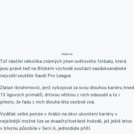
Reklama
Toť nástřel několika známých jmen světového fotbalu, která
jsou právě teď na Blízkém východě součástí saúdskoarabské
nejvyšší soutěže Saudi Pro League.
Zlatan Ibrahimović, jenž vybojoval za svou dlouhou kariéru hned
13 ligových primátů, drtivou většinu z nich odsoudil a to i
přesto, že řadu z nich dlouhá léta osobně zná.
Vydělat velké peníze v Arábii na úkor ukončení kariéry v
nejsilnější možné lize se dvaačtyřicetileté hvězdě, jež ještě letos
v březnu působila v Serii A, jednoduše příčí.