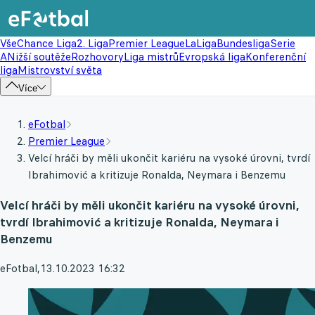
Vše
Chance Liga
2. Liga
Premier League
LaLiga
Bundesliga
Serie
A
Nižší soutěže
Rozhovory
Liga mistrů
Evropská liga
Konferenční
liga
Mistrovství světa
Více
eFotbal
Premier League
Velcí hráči by měli ukončit kariéru na vysoké úrovni, tvrdí
Ibrahimović a kritizuje Ronalda, Neymara i Benzemu
Velcí hráči by měli ukončit kariéru na vysoké úrovni,
tvrdí Ibrahimović a kritizuje Ronalda, Neymara i
Benzemu
eFotbal
,
13.10.2023 16:32