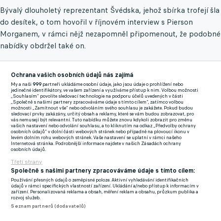
Bývalý dlouholetý reprezentant Švédska, jehož sbírka trofejí šla
do desítek, o tom hovořil v říjnovém interview s Pierson
Morganem, v rámci nějž nezapomněl připomenout, že podobné
nabídky obdržel také on.
Argentina nezaváhala ani potřetí a opět neinkasovala,
Ochrana vašich osobních údajů nás zajímá
Brazílie doma poprvé nedokázala skolit Venezuelu
My a naši
999
partneři ukládáme osobní údaje, jako jsou údaje o prohlížení nebo
"Měl jsem nabídky z Číny i ze Saúdské Arábie, ale to nebylo
jedinečné identifikátory, ve vašem zařízení a využíváme přístup k nim. Volbou možnosti
„Souhlasím“ povolíte sledovací technologie na podporu účelů uvedených v části
mým cílem. Vždycky jsem říkal, že velcí hráči by měli ukončit
„Společně s našimi partnery zpracováváme údaje s tímto cílem“, zatímco volbou
možnosti „Zamítnout vše“ nebo odvoláním svého souhlasu je zakážete. Pokud budou
kariéru na vysoké úrovni. Lidé by si je měli pamatovat pro jejich
sledovací prvky zakázány, určitý obsah a reklamy, které se vám budou zobrazovat, pro
vás nemusejí být relevantní. Tuto nabídku můžete znovu kdykoli zobrazit pro změnu
talent, ne kvůli tomu, kolik peněz vydělali," rýpl si Zlatan.
vašich nastavení nebo odvolání souhlasu, a to kliknutím na odkaz „Předvolby ochrany
osobních údajů“ v dolní části webových stránek nebo případně na plovoucí ikonu v
levém dolním rohu webových stránek. Vaše nastavení se uplatní v rámci našeho
Byť nikoho nespecifikoval ani nejmenoval, všem
Internetová stránka. Podrobnější informace najdete v našich Zásadách ochrany
osobních údajů.
zainteresovaným musí být jasné, na jaké tváře cílí. "Dlouhé roky
Třetí strany
jsem trénovali, aby si lidé pamatovali naše výkony na hřišti.
Společně s našimi partnery zpracováváme údaje s tímto cílem:
Hráči, kteří dosáhli nejvyšší úrovně, si ji musí udržet i po
Používání přesných údajů o zeměpisné poloze. Aktivní vyhledávání identifikačních
údajů v rámci specifických vlastností zařízení. Ukládání a/nebo přístup k informacím v
odchodu do důchodu," pokračoval v kritice současných hvězd.
zařízení. Personalizovaná reklama a obsah, měření reklam a obsahu, průzkum publika a
rozvoj služeb.
Seznam partnerů (dodavatelů)
Kupříkladu osmatřicetiletý Portugalec CR7 měl mít nedávno