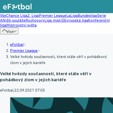
Vše
Chance Liga
2. Liga
Premier League
LaLiga
Bundesliga
Serie
A
Nižší soutěže
Rozhovory
Liga mistrů
Evropská liga
Konferenční
liga
Mistrovství světa
Více
eFotbal
Premier League
Velké hvězdy současnosti, které stále věří v pohádkový
zlom v jejich kariéře
Velké hvězdy současnosti, které stále věří v
pohádkový zlom v jejich kariéře
eFotbal
,
22.09.2021 07:05