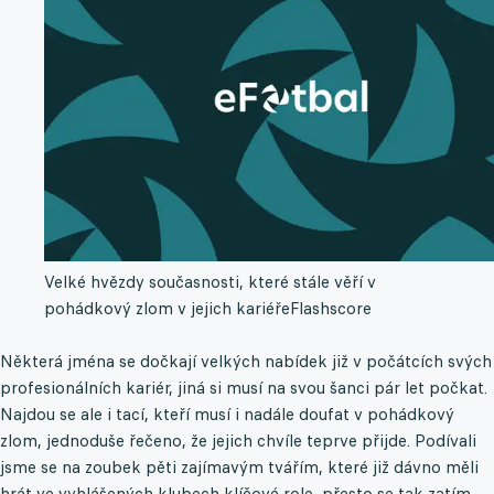
Velké hvězdy současnosti, které stále věří v
pohádkový zlom v jejich kariéře
Flashscore
Některá jména se dočkají velkých nabídek již v počátcích svých
profesionálních kariér, jiná si musí na svou šanci pár let počkat.
Najdou se ale i tací, kteří musí i nadále doufat v pohádkový
zlom, jednoduše řečeno, že jejich chvíle teprve přijde. Podívali
jsme se na zoubek pěti zajímavým tvářím, které již dávno měli
hrát ve vyhlášených klubech klíčové role, přesto se tak zatím