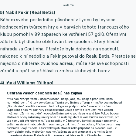
Reklama
5) Nabil Fekir (Real Betis)
Během svého posledního působení v Lyonu byl vysoce
hodnoceným tvůrcem hry a v barvách tohoto francouzského
klubu pomohl v 89 zápasech ke vstřelení 57 gólů. Ofenzivní
záložník byl dlouho obletován Liverpoolem, který hledal
náhradu za Coutinha. Přestože byla dohoda na spadnutí,
nakonec k ní nedošlo a Fekir putoval do Realu Betis. Přestože se
nejedná o nikterak zvučnou adresu, může zde své schopnosti
zúročit a opět se přihlásit o změnu klubových barev.
4) Iňaki Williams (Bilbao)
Ve svých čtyřiadvaceti letech se rozhodl podepsat devítiletou
Ochrana vašich osobních údajů nás zajímá
smlouvu s Bilbaem s výstupní klauzulí ve výši 135 milionů eur.
My a naši
999
partneři ukládáme osobní údaje, jako jsou údaje o prohlížení nebo
jedinečné identifikátory, ve vašem zařízení a využíváme přístup k nim. Volbou možnosti
Zatímco baskický klub může být spokojen, že si svou hvězdu
„Souhlasím“ povolíte sledovací technologie na podporu účelů uvedených v části
„Společně s našimi partnery zpracováváme údaje s tímto cílem“, zatímco volbou
přikoval k sobě, Williams mohl být již dávno v Premier League,
možnosti „Zamítnout vše“ nebo odvoláním svého souhlasu je zakážete. Pokud budou
sledovací prvky zakázány, určitý obsah a reklamy, které se vám budou zobrazovat, pro
kde o něj měli velký zájem. Problém je ale v jeho cenovce,
vás nemusejí být relevantní. Tuto nabídku můžete znovu kdykoli zobrazit pro změnu
vašich nastavení nebo odvolání souhlasu, a to kliknutím na odkaz „Předvolby ochrany
kterou nebyl zatím nikdo ochotný uhradit. Všestranný ofenzivní
osobních údajů“ v dolní části webových stránek nebo případně na plovoucí ikonu v
levém dolním rohu webových stránek. Vaše nastavení se uplatní v rámci našeho
talent dokáže hrát nejen v útoku, ale operovat může také na
Internetová stránka. Podrobnější informace najdete v našich Zásadách ochrany