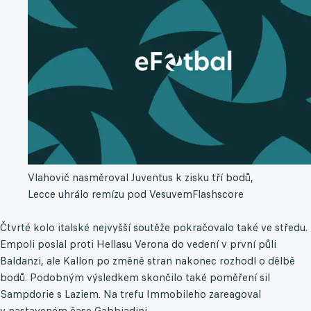
Vlahovič nasměroval Juventus k zisku tří bodů,
Lecce uhrálo remízu pod Vesuvem
Flashscore
Čtvrté kolo italské nejvyšší soutěže pokračovalo také ve středu.
Empoli poslal proti Hellasu Verona do vedení v první půli
Baldanzi, ale Kallon po změně stran nakonec rozhodl o dělbě
bodů. Podobným výsledkem skončilo také poměření sil
Sampdorie s Laziem. Na trefu Immobileho zareagoval
v nastaveném čase Gabbiadini.