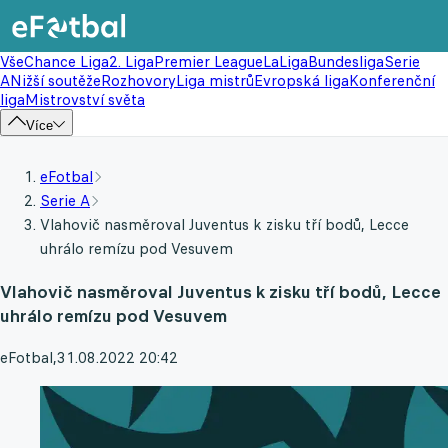
Vše
Chance Liga
2. Liga
Premier League
LaLiga
Bundesliga
Serie
A
Nižší soutěže
Rozhovory
Liga mistrů
Evropská liga
Konferenční
liga
Mistrovství světa
Více
eFotbal
Serie A
Vlahovič nasměroval Juventus k zisku tří bodů, Lecce
uhrálo remízu pod Vesuvem
Vlahovič nasměroval Juventus k zisku tří bodů, Lecce
uhrálo remízu pod Vesuvem
eFotbal
,
31.08.2022 20:42