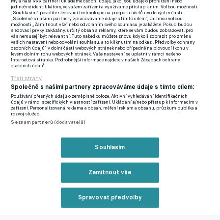
My a naši
999
partneři ukládáme osobní údaje, jako jsou údaje o prohlížení nebo
Empoli - Hellas Verona 1:1
Branky:
26. Baldanzi - 69. Kallon
jedinečné identifikátory, ve vašem zařízení a využíváme přístup k nim. Volbou možnosti
„Souhlasím“ povolíte sledovací technologie na podporu účelů uvedených v části
„Společně s našimi partnery zpracováváme údaje s tímto cílem“, zatímco volbou
Sampdoria - Lazio 1:1
Branky:
90+2. Gabbiadini - 21. Immobile
možnosti „Zamítnout vše“ nebo odvoláním svého souhlasu je zakážete. Pokud budou
sledovací prvky zakázány, určitý obsah a reklamy, které se vám budou zobrazovat, pro
vás nemusejí být relevantní. Tuto nabídku můžete znovu kdykoli zobrazit pro změnu
vašich nastavení nebo odvolání souhlasu, a to kliknutím na odkaz „Předvolby ochrany
Udinese - Fiorentina 1:0
Branka:
17. Beto
osobních údajů“ v dolní části webových stránek nebo případně na plovoucí ikonu v
levém dolním rohu webových stránek. Vaše nastavení se uplatní v rámci našeho
Internetová stránka. Podrobnější informace najdete v našich Zásadách ochrany
Juventus - Spezia 2:0
Branky:
9. Vlahović, 90+1. Milik
osobních údajů.
Třetí strany
Neapol - Lecce 1:1
Branky:
27. Elmas, 31. Colombo
Společně s našimi partnery zpracováváme údaje s tímto cílem:
Používání přesných údajů o zeměpisné poloze. Aktivní vyhledávání identifikačních
údajů v rámci specifických vlastností zařízení. Ukládání a/nebo přístup k informacím v
Zmínky
zařízení. Personalizovaná reklama a obsah, měření reklam a obsahu, průzkum publika a
rozvoj služeb.
Serie A
Dušan Vlahovič
Manolo Gabbiadini
Tommaso
Seznam partnerů (dodavatelů)
Baldanzi
Ciro Immobile
Yayah Kallon
Beto
Eljif
Elmas
Juventus
Lecce
Verona
Lazio
Fiorentina
Spezia
Sampdoria
Emp
Souhlasím
Nejčtenější na eFotbalu
Zamítnout vše
Spravovat předvolby
Reklama