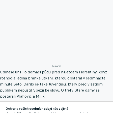
Reklama
Udinese uhájilo domácí půdu před nájezdem Fiorentiny, když
rozhodla jediná branka utkání, kterou obstaral v sedmnácté
minutě Beto. Dařilo se také Juventusu, který před vlastním
publikem nepustil Spezii ke slovu. O trefy Staré dámy se
postarali Vlahovič a Milik.
Serie A - 4. kolo:
Ochrana vašich osobních údajů nás zajímá