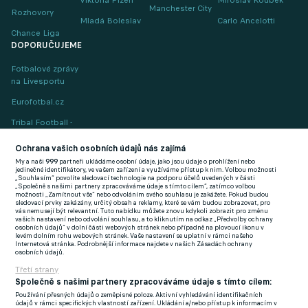
Viktoria Plzeň
Miroslav Koubek
Manchester City
Rozhovory
Mladá Boleslav
Carlo Ancelotti
Chance Liga
DOPORUČUJEME
Fotbalové zprávy
na Livesportu
Eurofotbal.cz
Tribal Football -
Football News
(EN)
Ochrana vašich osobních údajů nás zajímá
My a naši
999
partneři ukládáme osobní údaje, jako jsou údaje o prohlížení nebo
FlashFutbal (SK)
jedinečné identifikátory, ve vašem zařízení a využíváme přístup k nim. Volbou možnosti
„Souhlasím“ povolíte sledovací technologie na podporu účelů uvedených v části
„Společně s našimi partnery zpracováváme údaje s tímto cílem“, zatímco volbou
Tenisportal.cz
možnosti „Zamítnout vše“ nebo odvoláním svého souhlasu je zakážete. Pokud budou
sledovací prvky zakázány, určitý obsah a reklamy, které se vám budou zobrazovat, pro
Tenisové zprávy
vás nemusejí být relevantní. Tuto nabídku můžete znovu kdykoli zobrazit pro změnu
vašich nastavení nebo odvolání souhlasu, a to kliknutím na odkaz „Předvolby ochrany
na Livesportu
osobních údajů“ v dolní části webových stránek nebo případně na plovoucí ikonu v
levém dolním rohu webových stránek. Vaše nastavení se uplatní v rámci našeho
Internetová stránka. Podrobnější informace najdete v našich Zásadách ochrany
osobních údajů.
Třetí strany
Společně s našimi partnery zpracováváme údaje s tímto cílem:
Používání přesných údajů o zeměpisné poloze. Aktivní vyhledávání identifikačních
Podmínky užití
GDPR a žurnalistika
údajů v rámci specifických vlastností zařízení. Ukládání a/nebo přístup k informacím v