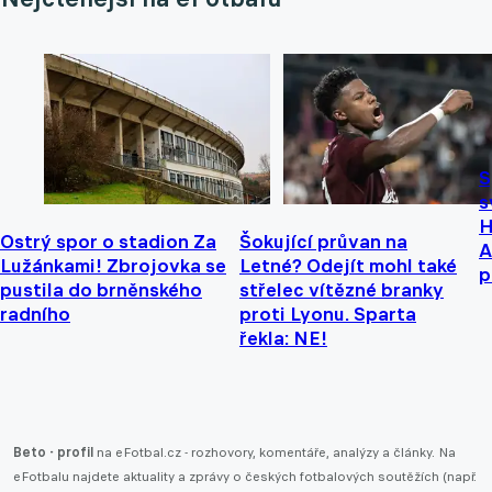
S
s
H
Ostrý spor o stadion Za
Šokující průvan na
A
Lužánkami! Zbrojovka se
Letné? Odejít mohl také
p
pustila do brněnského
střelec vítězné branky
radního
proti Lyonu. Sparta
řekla: NE!
Beto - profil
na eFotbal.cz - rozhovory, komentáře, analýzy a články. Na
eFotbalu najdete aktuality a zprávy o českých fotbalových soutěžích (např.