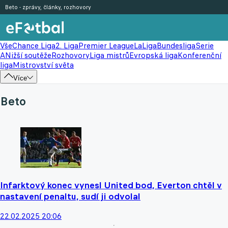
Beto - zprávy, články, rozhovory
Vše
Chance Liga
2. Liga
Premier League
LaLiga
Bundesliga
Serie
A
Nižší soutěže
Rozhovory
Liga mistrů
Evropská liga
Konferenční
liga
Mistrovství světa
Více
Beto
Infarktový konec vynesl United bod, Everton chtěl v
nastavení penaltu, sudí ji odvolal
22.02.2025 20:06