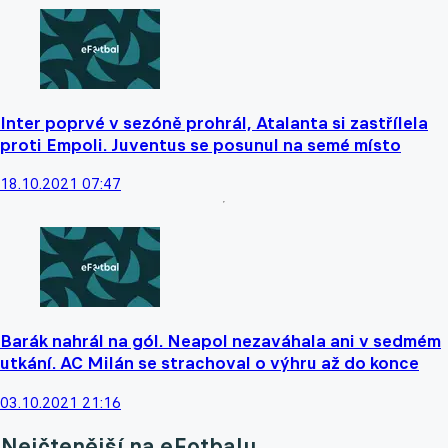
Inter poprvé v sezóně prohrál, Atalanta si zastřílela
proti Empoli. Juventus se posunul na semé místo
18.10.2021 07:47
Barák nahrál na gól. Neapol nezaváhala ani v sedmém
utkání. AC Milán se strachoval o výhru až do konce
03.10.2021 21:16
Nejčtenější na eFotbalu