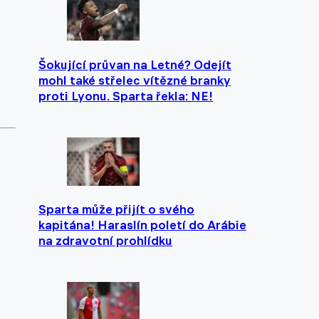
Šokující průvan na Letné? Odejít
mohl také střelec vítězné branky
proti Lyonu. Sparta řekla: NE!
Sparta může přijít o svého
kapitána! Haraslín poletí do Arábie
na zdravotní prohlídku