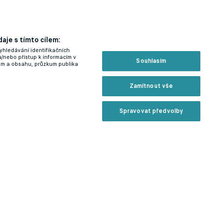
aje s tímto cílem:
yhledávání identifikačních
a/nebo přístup k informacím v
Souhlasím
lam a obsahu, průzkum publika
Zamítnout vše
Spravovat předvolby