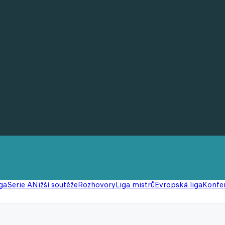
ga
Serie A
Nižší soutěže
Rozhovory
Liga mistrů
Evropská liga
Konfer