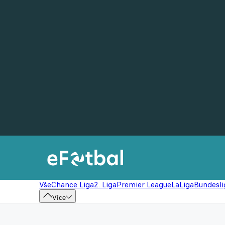
Vše
Chance Liga
2. Liga
Premier League
LaLiga
Bundesli
Více