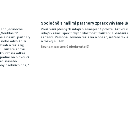
Společně s našimi partnery zpracováváme úd
 nebo jedinečné
Používání přesných údajů o zeměpisné poloze. Aktivní v
 „Souhlasím“
údajů v rámci specifických vlastností zařízení. Ukládání 
ě s našimi partnery
zařízení. Personalizovaná reklama a obsah, měření rek
“ nebo odvoláním
a rozvoj služeb.
obsah a reklamy,
Seznam partnerů (dodavatelů)
dku můžete znovu
liknutím na odkaz
ípadně na plovoucí
ámci našeho
any osobních údajů.