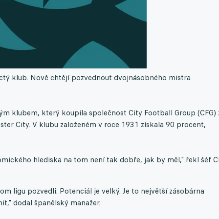
ináctý klub. Nově chtějí pozvednout dvojnásobného mistra
tým klubem, který koupila společnost City Football Group (CFG) 
ster City. V klubu založeném v roce 1931 získala 90 procent,
onomického hlediska na tom není tak dobře, jak by měl," řekl šéf 
m ligu pozvedli. Potenciál je velký. Je to největší zásobárna
nit," dodal španělský manažer.