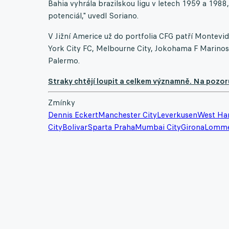
Bahia vyhrála brazilskou ligu v letech 1959 a 1988
potenciál," uvedl Soriano.
V Jižní Americe už do portfolia CFG patří Montevid
York City FC, Melbourne City, Jokohama F Marinos
Palermo.
Straky chtějí loupit a celkem významně. Na pozor
Zmínky
Dennis Eckert
Manchester City
Leverkusen
West H
City
Bolivar
Sparta Praha
Mumbai City
Girona
Lomme