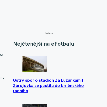
Reklama
Nejčtenější na eFotbalu
ze
CFG
Ostrý spor o stadion Za Lužánkami!
Zbrojovka se pustila do brněnského
radního