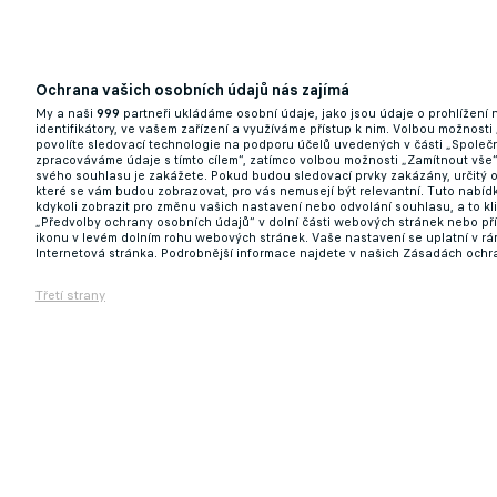
Ochrana vašich osobních údajů nás zajímá
My a naši
999
partneři ukládáme osobní údaje, jako jsou údaje o prohlížení
identifikátory, ve vašem zařízení a využíváme přístup k nim. Volbou možnosti
povolíte sledovací technologie na podporu účelů uvedených v části „Společn
zpracováváme údaje s tímto cílem“, zatímco volbou možnosti „Zamítnout vše
svého souhlasu je zakážete. Pokud budou sledovací prvky zakázány, určitý 
které se vám budou zobrazovat, pro vás nemusejí být relevantní. Tuto nabí
kdykoli zobrazit pro změnu vašich nastavení nebo odvolání souhlasu, a to k
„Předvolby ochrany osobních údajů“ v dolní části webových stránek nebo př
ikonu v levém dolním rohu webových stránek. Vaše nastavení se uplatní v r
Internetová stránka. Podrobnější informace najdete v našich Zásadách ochr
Třetí strany