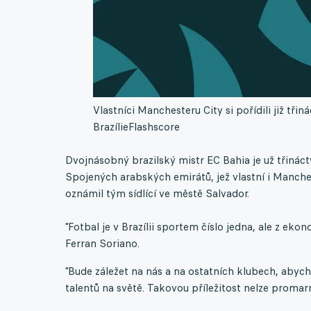
Vlastníci Manchesteru City si pořídili již tř
Brazílie
Flashscore
Dvojnásobný brazilský mistr EC Bahia je už třinác
Spojených arabských emirátů, jež vlastní i Manche
oznámil tým sídlící ve městě Salvador.
"Fotbal je v Brazílii sportem číslo jedna, ale z ek
Ferran Soriano.
"Bude záležet na nás a na ostatních klubech, abycho
talentů na světě. Takovou příležitost nelze promar