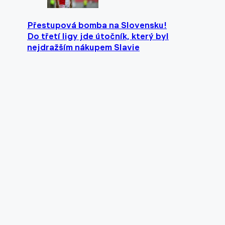
Přestupová bomba na Slovensku!
Do třetí ligy jde útočník, který byl
nejdražším nákupem Slavie