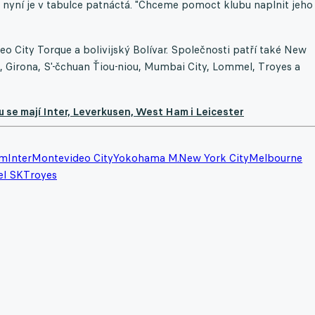
, nyní je v tabulce patnáctá. "Chceme pomoct klubu naplnit jeho
eo City Torque a bolivijský Bolívar. Společnosti patří také New
, Girona, S'-čchuan Ťiou-niou, Mumbai City, Lommel, Troyes a
u se mají Inter, Leverkusen, West Ham i Leicester
am
Inter
Montevideo City
Yokohama M.
New York City
Melbourne
l SK
Troyes