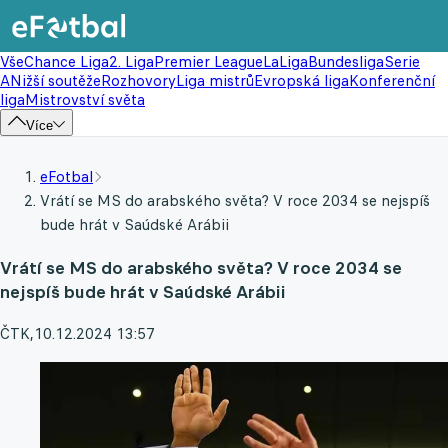
Vše
Chance Liga
2. Liga
Premier League
LaLiga
Bundesliga
Serie
A
Nižší soutěže
Rozhovory
Liga mistrů
Evropská liga
Konferenční
liga
Mistrovství světa
Více
eFotbal
Vrátí se MS do arabského světa? V roce 2034 se nejspíš
bude hrát v Saúdské Arábii
Vrátí se MS do arabského světa? V roce 2034 se
nejspíš bude hrát v Saúdské Arábii
ČTK
,
10.12.2024 13:57