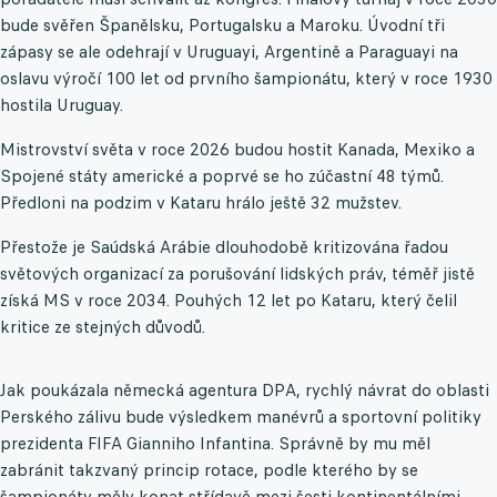
bude svěřen Španělsku, Portugalsku a Maroku. Úvodní tři
zápasy se ale odehrají v Uruguayi, Argentině a Paraguayi na
oslavu výročí 100 let od prvního šampionátu, který v roce 1930
hostila Uruguay.
Mistrovství světa v roce 2026 budou hostit Kanada, Mexiko a
Spojené státy americké a poprvé se ho zúčastní 48 týmů.
Předloni na podzim v Kataru hrálo ještě 32 mužstev.
Přestože je Saúdská Arábie dlouhodobě kritizována řadou
světových organizací za porušování lidských práv, téměř jistě
získá MS v roce 2034. Pouhých 12 let po Kataru, který čelil
kritice ze stejných důvodů.
Jak poukázala německá agentura DPA, rychlý návrat do oblasti
Perského zálivu bude výsledkem manévrů a sportovní politiky
prezidenta FIFA Gianniho Infantina. Správně by mu měl
zabránit takzvaný princip rotace, podle kterého by se
šampionáty měly konat střídavě mezi šesti kontinentálními