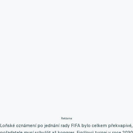
Reklama
Loňské oznámení po jednání rady FIFA bylo celkem překvapivé,
pořadatele musí schválit až kongres. Finálový turnaj v roce 2030