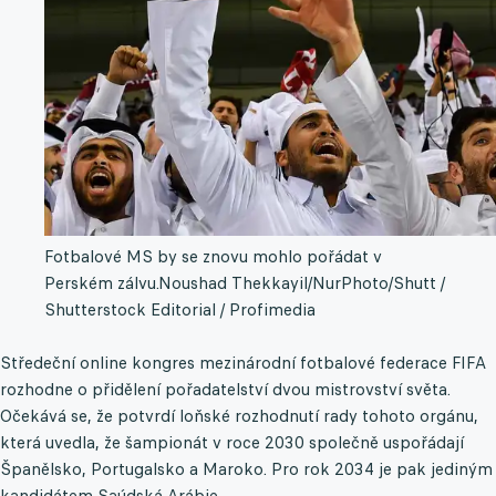
Fotbalové MS by se znovu mohlo pořádat v
Perském zálvu.
Noushad Thekkayil/NurPhoto/Shutt /
Shutterstock Editorial / Profimedia
Středeční online kongres mezinárodní fotbalové federace FIFA
rozhodne o přidělení pořadatelství dvou mistrovství světa.
Očekává se, že potvrdí loňské rozhodnutí rady tohoto orgánu,
která uvedla, že šampionát v roce 2030 společně uspořádají
Španělsko, Portugalsko a Maroko. Pro rok 2034 je pak jediným
kandidátem Saúdská Arábie.