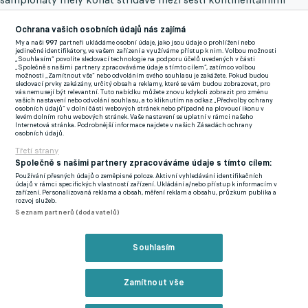
asociacemi. Infantino to ale umožnil díky pořadatelství MS
Ochrana vašich osobních údajů nás zajímá
2030 v Evropě, Africe a Jižní Americe, kdy jeden turnaj dopřál
My a naši
997
partneři ukládáme osobní údaje, jako jsou údaje o prohlížení nebo
hned třem světadílům. V roce 2026 se bude hrát v Severní
jedinečné identifikátory, ve vašem zařízení a využíváme přístup k nim. Volbou možnosti
„Souhlasím“ povolíte sledovací technologie na podporu účelů uvedených v části
Americe.
„Společně s našimi partnery zpracováváme údaje s tímto cílem“, zatímco volbou
možnosti „Zamítnout vše“ nebo odvoláním svého souhlasu je zakážete. Pokud budou
sledovací prvky zakázány, určitý obsah a reklamy, které se vám budou zobrazovat, pro
Právě proto si údajně nechal schválit výběr pro rok 2030 již
vás nemusejí být relevantní. Tuto nabídku můžete znovu kdykoli zobrazit pro změnu
vašich nastavení nebo odvolání souhlasu, a to kliknutím na odkaz „Předvolby ochrany
před rokem v říjnu svou radou. Jasným hnacím motorem byla
osobních údajů“ v dolní části webových stránek nebo případně na plovoucí ikonu v
levém dolním rohu webových stránek. Vaše nastavení se uplatní v rámci našeho
snaha Saúdské Arábie získat mistrovství světa co nejrychleji po
Internetová stránka. Podrobnější informace najdete v našich Zásadách ochrany
osobních údajů.
svém sousedovi Kataru, který hostil šampionát na konci roku
Třetí strany
2022.
Společně s našimi partnery zpracováváme údaje s tímto cílem:
Používání přesných údajů o zeměpisné poloze. Aktivní vyhledávání identifikačních
údajů v rámci specifických vlastností zařízení. Ukládání a/nebo přístup k informacím v
zařízení. Personalizovaná reklama a obsah, měření reklam a obsahu, průzkum publika a
Agentura ironicky poznamenala, že krátce před kontroverzní
rozvoj služeb.
dvojitou volbou udělal Cristiano Ronaldo znovu to, za co
Seznam partnerů (dodavatelů)
dostává peníze. Pětinásobný nejlepší fotbalista světa, který od
roku 2023 hraje za an-Nasr v hlavním městě Rijádu, na
Souhlasím
sociálních sítích ocenil inspiraci a charisma saúdskoarabské
kandidatury.
Zamítnout vše