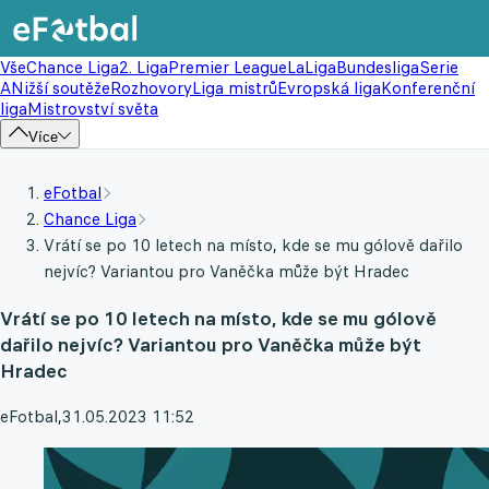
Vše
Chance Liga
2. Liga
Premier League
LaLiga
Bundesliga
Serie
A
Nižší soutěže
Rozhovory
Liga mistrů
Evropská liga
Konferenční
liga
Mistrovství světa
Více
eFotbal
Chance Liga
Vrátí se po 10 letech na místo, kde se mu gólově dařilo
nejvíc? Variantou pro Vaněčka může být Hradec
Vrátí se po 10 letech na místo, kde se mu gólově
dařilo nejvíc? Variantou pro Vaněčka může být
Hradec
eFotbal
,
31.05.2023 11:52