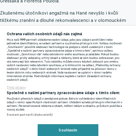
Greššáka a Florenta Poulola.
Zkušenému útočníkovi angažmá na Hané nevyšlo i kvůli
těžkému zranění a dlouhé rekonvalescenci a v olomouckém
dresu si tak připsal pouhých devatenáct startů jako žolík, s tím,
Ochrana vašich osobních údajů nás zajímá
že v základní sestavě Václava Jílka nefiguroval ani jednou.
My a naši
999
partneři ukládáme osobní údaje, jako jsou údaje o prohlížení nebo
jedinečné identifikátory, ve vašem zařízení a využíváme přístup k nim. Volbou možnosti
Jediné tři trefy v sezoně 2022/2023 tak hráč se zkušenostmi ze
„Souhlasím“ povolíte sledovací technologie na podporu účelů uvedených v části
„Společně s našimi partnery zpracováváme údaje s tímto cílem“, zatímco volbou
skotské i maďarské ligy zaznamenal ve druhé lize za rezervu
možnosti „Zamítnout vše“ nebo odvoláním svého souhlasu je zakážete. Pokud budou
sledovací prvky zakázány, určitý obsah a reklamy, které se vám budou zobrazovat, pro
Sigmy.
vás nemusejí být relevantní. Tuto nabídku můžete znovu kdykoli zobrazit pro změnu
vašich nastavení nebo odvolání souhlasu, a to kliknutím na odkaz „Předvolby ochrany
osobních údajů“ v dolní části webových stránek nebo případně na plovoucí ikonu v
levém dolním rohu webových stránek. Vaše nastavení se uplatní v rámci našeho
Pakliže by se zájem "votroků", kteří budou hrát od nového
Internetová stránka. Podrobnější informace najdete v našich Zásadách ochrany
osobních údajů.
ročníku na novém stadionu, potvrdil, někdejší útočník Plzně,
Třetí strany
Jihlavy, Teplic, Vlašimi, Ústí či Sokolova by se vrátil na starou
Společně s našimi partnery zpracováváme údaje s tímto cílem:
známou adresu, kde se mu dekádu zpět dařilo vůbec nejlépe.
Používání přesných údajů o zeměpisné poloze. Aktivní vyhledávání identifikačních
údajů v rámci specifických vlastností zařízení. Ukládání a/nebo přístup k informacím v
zařízení. Personalizovaná reklama a obsah, měření reklam a obsahu, průzkum publika a
Když byl totiž Hradec v ročníku 2013/2014 ve druhé lize, v jeho
rozvoj služeb.
černobílém trikotu nasázel 17 branek, což je jeho kariérní
Seznam partnerů (dodavatelů)
maximum.
Souhlasím
To, zdali jde půjde o zvýšení konkurence kádru nového trenéra