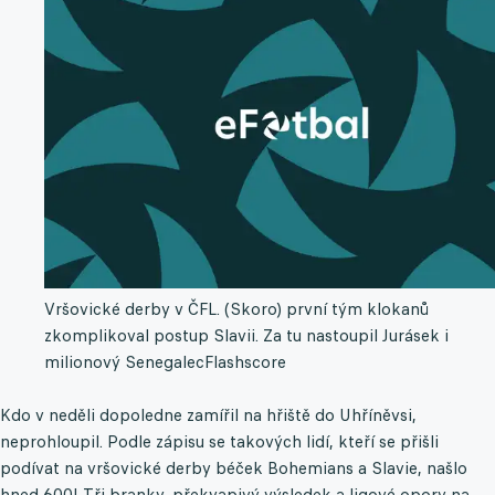
Vršovické derby v ČFL. (Skoro) první tým klokanů
zkomplikoval postup Slavii. Za tu nastoupil Jurásek i
milionový Senegalec
Flashscore
Kdo v neděli dopoledne zamířil na hřiště do Uhříněvsi,
neprohloupil. Podle zápisu se takových lidí, kteří se přišli
podívat na vršovické derby béček Bohemians a Slavie, našlo
hned 600! Tři branky, překvapivý výsledek a ligové opory na