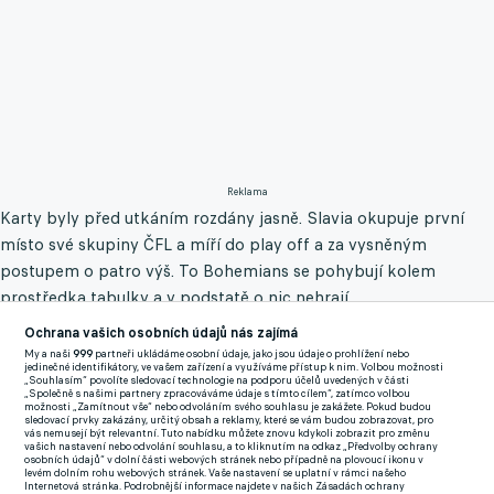
Reklama
Karty byly před utkáním rozdány jasně. Slavia okupuje první
místo své skupiny ČFL a míří do play off a za vysněným
postupem o patro výš. To Bohemians se pohybují kolem
prostředka tabulky a v podstatě o nic nehrají.
Ochrana vašich osobních údajů nás zajímá
Favorit byl tedy i jasný, vždyť Slavia vyhrála tři zápasy za sebou
My a naši
999
partneři ukládáme osobní údaje, jako jsou údaje o prohlížení nebo
se skóre 14:0. Když ale slávističtí trenéři nakoukli do zápisu
jedinečné identifikátory, ve vašem zařízení a využíváme přístup k nim. Volbou možnosti
„Souhlasím“ povolíte sledovací technologie na podporu účelů uvedených v části
před zápasem, asi se trochu zarazili. Bohemians totiž k zápasu
„Společně s našimi partnery zpracováváme údaje s tímto cílem“, zatímco volbou
možnosti „Zamítnout vše“ nebo odvoláním svého souhlasu je zakážete. Pokud budou
povolali hned několik posil z prvního týmu.
sledovací prvky zakázány, určitý obsah a reklamy, které se vám budou zobrazovat, pro
vás nemusejí být relevantní. Tuto nabídku můžete znovu kdykoli zobrazit pro změnu
vašich nastavení nebo odvolání souhlasu, a to kliknutím na odkaz „Předvolby ochrany
osobních údajů“ v dolní části webových stránek nebo případně na plovoucí ikonu v
Představil se například záložník Robert Hrubý, útočník David
levém dolním rohu webových stránek. Vaše nastavení se uplatní v rámci našeho
Internetová stránka. Podrobnější informace najdete v našich Zásadách ochrany
Huf, univerzál Adam Jánoš, bek Daniel Köstl nebo třeba stálice