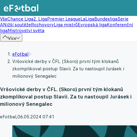
Vše
Chance Liga
2. Liga
Premier League
LaLiga
Bundesliga
Serie
A
Nižší soutěže
Rozhovory
Liga mistrů
Evropská liga
Konferenční
liga
Mistrovství světa
Více
eFotbal
Vršovické derby v ČFL. (Skoro) první tým klokanů
zkomplikoval postup Slavii. Za tu nastoupil Jurásek i
milionový Senegalec
Vršovické derby v ČFL. (Skoro) první tým klokanů
zkomplikoval postup Slavii. Za tu nastoupil Jurásek i
milionový Senegalec
eFotbal
,
06.05.2024 07:41