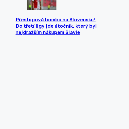
Přestupová bomba na Slovensku!
Do třetí ligy jde útočník, který byl
nejdražším nákupem Slavie