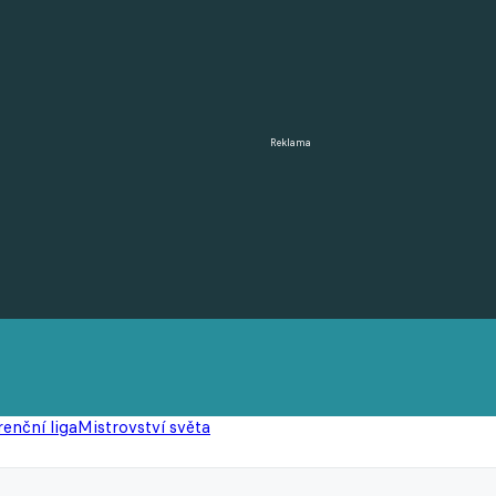
Reklama
enční liga
Mistrovství světa