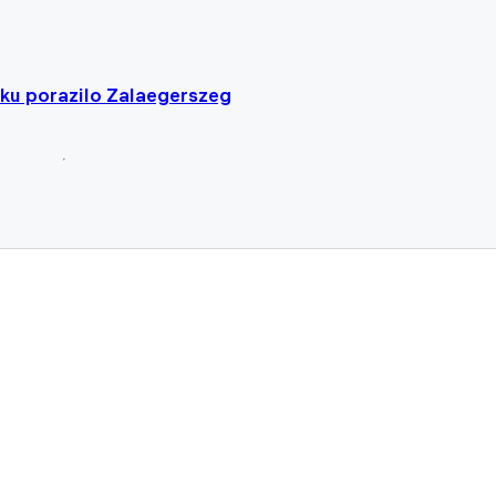
ku porazilo Zalaegerszeg
ovic pokračují, Drchal a Morávek už se v Ďolíčku