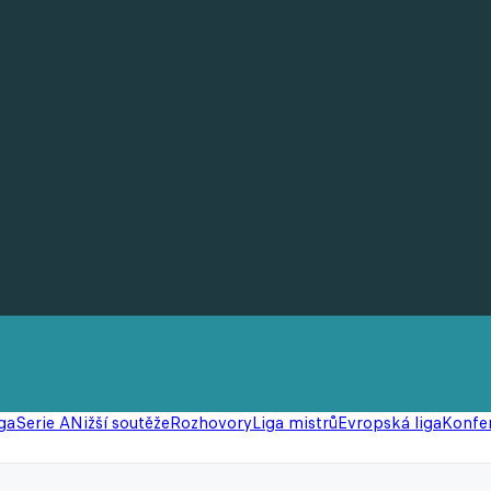
ga
Serie A
Nižší soutěže
Rozhovory
Liga mistrů
Evropská liga
Konfer