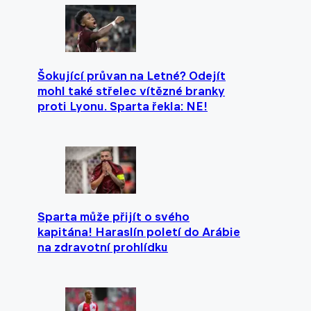
Šokující průvan na Letné? Odejít
mohl také střelec vítězné branky
proti Lyonu. Sparta řekla: NE!
Sparta může přijít o svého
kapitána! Haraslín poletí do Arábie
na zdravotní prohlídku