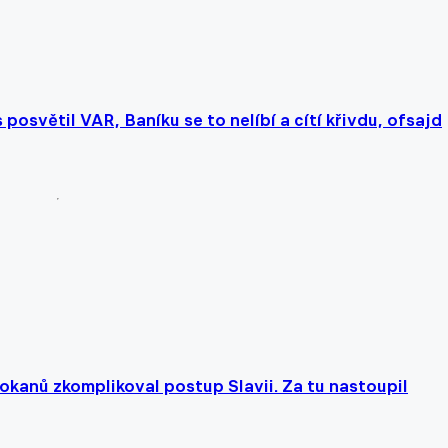
osvětil VAR, Baníku se to nelíbí a cítí křivdu, ofsajd
lokanů zkomplikoval postup Slavii. Za tu nastoupil