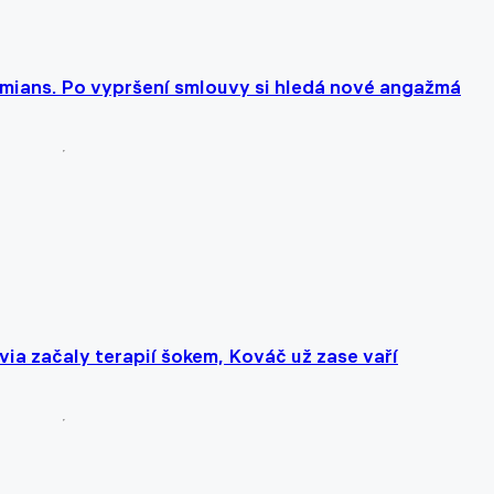
mians. Po vypršení smlouvy si hledá nové angažmá
avia začaly terapií šokem, Kováč už zase vaří