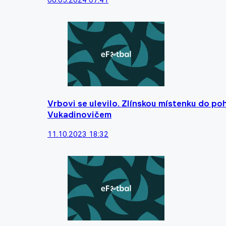
Vrbovi se ulevilo. Zlínskou místenku do po
Vukadinovičem
11.10.2023 18:32