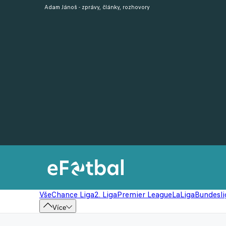
Adam Jánoš - zprávy, články, rozhovory
Vše
Chance Liga
2. Liga
Premier League
LaLiga
Bundesli
Více