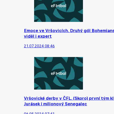
Emoce ve Vršovicích. Druhý gól Bohemians p
viděl i expert
21.07.2024 08:46
Vršovické derby v ČFL. (Skoro) první tým k
Jurásek i milionový Senegalec
06.05.2024 07:41