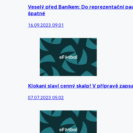
Veselý před Baníkem: Do reprezentační pau
špatné
16.09.2023 09:01
Klokani slaví cenný skalp! V přípravě zapsa
07.07.2023 05:02