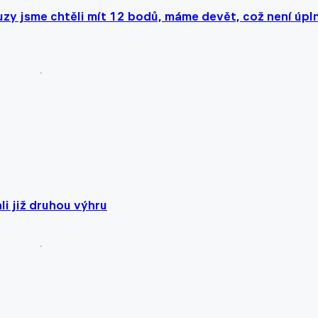
zy jsme chtěli mít 12 bodů, máme devět, což není úpl
li již druhou výhru