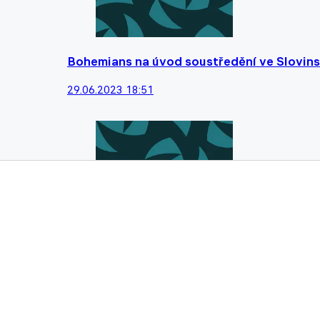
Bohemians na úvod soustředění ve Slovins
29.06.2023 18:51
Necid i Jindřišek na zelenobílé straně Vrš
vyskytovat nebudou
20.06.2023 17:54