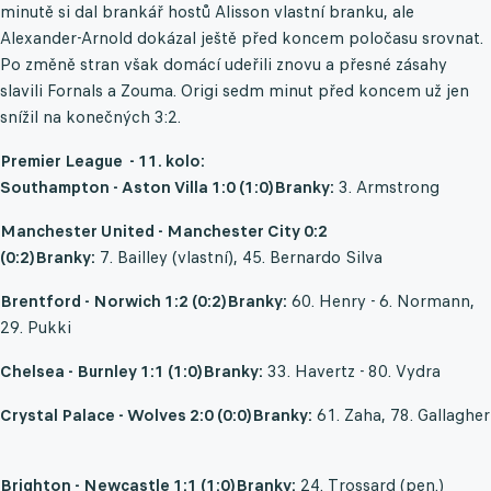
minutě si dal brankář hostů Alisson vlastní branku, ale
Alexander-Arnold dokázal ještě před koncem poločasu srovnat.
Po změně stran však domácí udeřili znovu a přesné zásahy
slavili Fornals a Zouma. Origi sedm minut před koncem už jen
snížil na konečných 3:2.
Premier League - 11. kolo:
Southampton - Aston Villa 1:0 (1:0)
Branky:
3. Armstrong
Manchester United - Manchester City 0:2
(0:2)
Branky:
7. Bailley (vlastní), 45. Bernardo Silva
Brentford - Norwich 1:2 (0:2)
Branky:
60. Henry - 6. Normann,
29. Pukki
Chelsea - Burnley 1:1 (1:0)
Branky:
33. Havertz - 80. Vydra
Crystal Palace - Wolves 2:0 (0:0)
Branky:
61. Zaha, 78. Gallagher
Brighton - Newcastle 1:1 (1:0)
Branky:
24. Trossard (pen.)