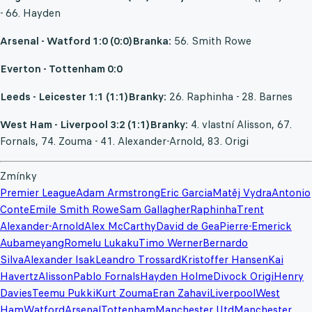
- 66. Hayden
Arsenal - Watford 1:0 (0:0)
Branka:
56. Smith Rowe
Everton - Tottenham 0:0
Leeds - Leicester 1:1 (1:1)
Branky:
26. Raphinha - 28. Barnes
West Ham - Liverpool 3:2 (1:1)
Branky:
4. vlastní Alisson, 67.
Fornals, 74. Zouma - 41. Alexander-Arnold, 83. Origi
Zmínky
Premier League
Adam Armstrong
Eric Garcia
Matěj Vydra
Antonio
Conte
Emile Smith Rowe
Sam Gallagher
Raphinha
Trent
Alexander-Arnold
Alex McCarthy
David de Gea
Pierre-Emerick
Aubameyang
Romelu Lukaku
Timo Werner
Bernardo
Silva
Alexander Isak
Leandro Trossard
Kristoffer Hansen
Kai
Havertz
Alisson
Pablo Fornals
Hayden Holme
Divock Origi
Henry
Davies
Teemu Pukki
Kurt Zouma
Eran Zahavi
Liverpool
West
Ham
Watford
Arsenal
Tottenham
Manchester Utd
Manchester