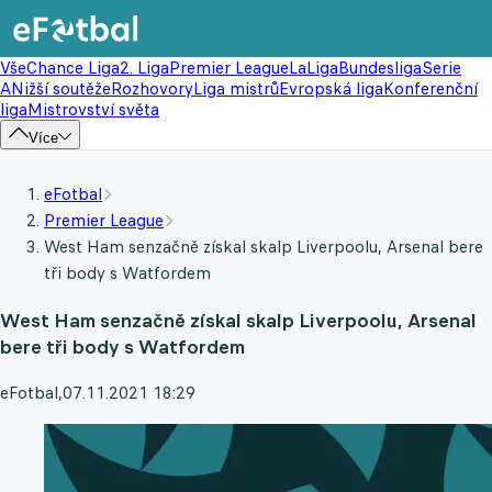
Vše
Chance Liga
2. Liga
Premier League
LaLiga
Bundesliga
Serie
A
Nižší soutěže
Rozhovory
Liga mistrů
Evropská liga
Konferenční
liga
Mistrovství světa
Více
eFotbal
Premier League
West Ham senzačně získal skalp Liverpoolu, Arsenal bere
tři body s Watfordem
West Ham senzačně získal skalp Liverpoolu, Arsenal
bere tři body s Watfordem
eFotbal
,
07.11.2021 18:29