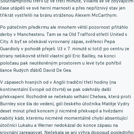
Southamptonu trefil už ve třetí minutě, Villains se ve zbývajícím
čase utápěli ve své herní marnosti a přes nepříznivý stav jen
třikrát vystřelili na bránu stráženou Alexem McCarthym.
Po pátečním předkrmu ale mnohem větší pozornost přitáhlo
derby v Manchesteru. Tam se na Old Trafford střetli United s
City. A byť se očekával vyrovnaný zápas, svěřenci Pepa
Guardioly v pohodě přejeli. Už v 7. minutě si totiž po centru ze
strany nešikovně střelil vlastní gól Eric Bailley, na konci
poločasu pak neutěsněným prostorem u levé tyče pohřbil
šance Rudých ďáblů David De Gea.
V zápasech hraných od v Anglii tradiční třetí hodiny (na
kontinentální Evropě od čtvrté) se pak odehrály další
překvapení. Rozhodně se nečekalo selhání Chelsea, která proti
Burnley sice šla do vedení, gól českého útočníka Matěje Vydry
deset minut před koncem ji nicméně překvapil a hvězdami
nabitý kádr, kterému nicméně momentálně chybí absentující
útočníci Lukaku a Werner nedokázal do konce zápasu na
srovnání zareagovat. Nečekala se ani výhra doposud posledního