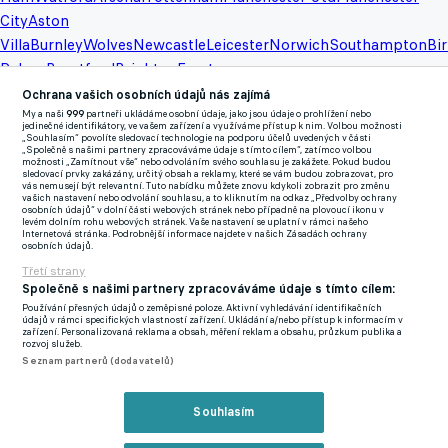
City
Aston
Villa
Burnley
Wolves
Newcastle
Leicester
Norwich
Southampton
Bi
Palace
Brentford
Brighton
Everton
Ochrana vašich osobních údajů nás zajímá
My a naši
999
partneři ukládáme osobní údaje, jako jsou údaje o prohlížení nebo
Nejčtenější na eFotbalu
jedinečné identifikátory, ve vašem zařízení a využíváme přístup k nim. Volbou možnosti
„Souhlasím“ povolíte sledovací technologie na podporu účelů uvedených v části
„Společně s našimi partnery zpracováváme údaje s tímto cílem“, zatímco volbou
možnosti „Zamítnout vše“ nebo odvoláním svého souhlasu je zakážete. Pokud budou
sledovací prvky zakázány, určitý obsah a reklamy, které se vám budou zobrazovat, pro
vás nemusejí být relevantní. Tuto nabídku můžete znovu kdykoli zobrazit pro změnu
vašich nastavení nebo odvolání souhlasu, a to kliknutím na odkaz „Předvolby ochrany
osobních údajů“ v dolní části webových stránek nebo případně na plovoucí ikonu v
levém dolním rohu webových stránek. Vaše nastavení se uplatní v rámci našeho
Internetová stránka. Podrobnější informace najdete v našich Zásadách ochrany
osobních údajů.
Třetí strany
P
Společně s našimi partnery zpracováváme údaje s tímto cílem:
Používání přesných údajů o zeměpisné poloze. Aktivní vyhledávání identifikačních
Š
údajů v rámci specifických vlastností zařízení. Ukládání a/nebo přístup k informacím v
d
zařízení. Personalizovaná reklama a obsah, měření reklam a obsahu, průzkum publika a
rozvoj služeb.
Dvě penalty proti i
Bývalý reprezentant
s
Seznam partnerů (dodavatelů)
zkušený Panák! Sparta B
stvořil v MSFL ofenzivní
d
smazala manko v
mašinu. Hrajeme s těmi,
Souhlasím
Domažlicích, Loučka
kteří nedostali šanci,
cenil charakter
říká