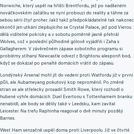
Norwiche, který uspěl na hřišti Brentfordu, jež po nadšeném
nováčkovském začátku se nyní probouzi do reality a táhne za
sebou sérii čtyř proher. Jakž takž předpokládatelně tak nakonec
skončil jen utkání zlepšujícího se Crystal Palace, jež pod Vierou
dělá viditelné pokroky a v sobotu poměrně jasně přehrál
Wolves, což v poslední půlhodině gólově vyjádřili i Zaha s
Gallagherem. V závěrečném zápase sobotního programu si
problémy stíhaný Newcastle odvezl z Brightonu alesponň bod,
když se dokázal po penaltě domácích vrátit do zápasu.
Londýnský Arsenal mohl jít do vedení proti Watfordu již v první
půli, ale Aubameyang pokutový kop neproměnil. Po změně
stran se ale střelecky prosadil Smith Rowe, který rozhodl o
hubené výhře domácích. Duel Evertonu s Tottenhamem branku
nenabídl, ale body se dělily také v Leedsku, kam zavítal
Leicester. Na trefu Raphinha reagoval o dvě minuty později
Barnes.
West Ham senzačně uspěl doma proti Liverpoolu. Již ve čtvrté