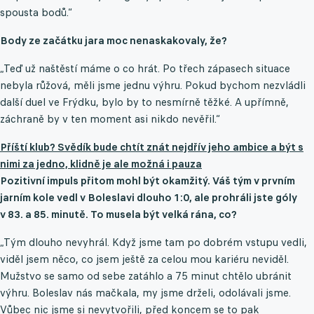
spousta bodů.“
Body ze začátku jara moc nenaskakovaly, že?
„Teď už naštěstí máme o co hrát. Po třech zápasech situace
nebyla růžová, měli jsme jednu výhru. Pokud bychom nezvládli
další duel ve Frýdku, bylo by to nesmírně těžké. A upřímně,
záchraně by v ten moment asi nikdo nevěřil.“
Příští klub? Svědík bude chtít znát nejdřív jeho ambice a být s
nimi za jedno, klidně je ale možná i pauza
Pozitivní impuls přitom mohl být okamžitý. Váš tým v prvním
jarním kole vedl v Boleslavi dlouho 1:0, ale prohráli jste góly
v 83. a 85. minutě. To musela být velká rána, co?
„Tým dlouho nevyhrál. Když jsme tam po dobrém vstupu vedli,
viděl jsem něco, co jsem ještě za celou mou kariéru neviděl.
Mužstvo se samo od sebe zatáhlo a 75 minut chtělo ubránit
výhru. Boleslav nás mačkala, my jsme drželi, odolávali jsme.
Vůbec nic jsme si nevytvořili, před koncem se to pak