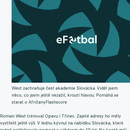
West zachraňuje čest akademie Slovácka. Viděl jsem
něco, co jsem ještě nezažil, kroutí hlavou. Pomáhá se
starat o Afričany
Flashscore
Roman West trénoval Opavu i Třinec. Zajeté adresy ho měly
vystřelit ještě výš. V lednu kývnul na nabídku Slovácka, které
nutně potřebovalo pomoct s výběrem do 19 let. Na kontě měl