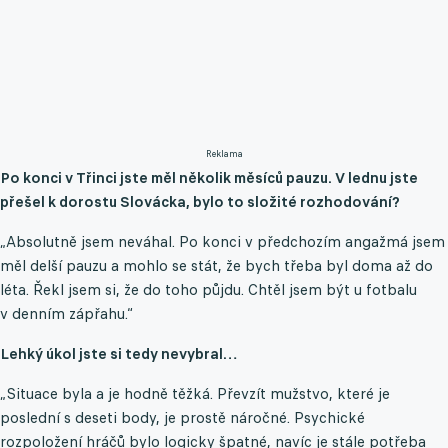
Reklama
Po konci v Třinci jste měl několik měsíců pauzu. V lednu jste
přešel k dorostu Slovácka, bylo to složité rozhodování?
„Absolutně jsem neváhal. Po konci v předchozím angažmá jsem
měl delší pauzu a mohlo se stát, že bych třeba byl doma až do
léta. Řekl jsem si, že do toho půjdu. Chtěl jsem být u fotbalu
v denním zápřahu.“
Lehký úkol jste si tedy nevybral…
„Situace byla a je hodně těžká. Převzít mužstvo, které je
poslední s deseti body, je prostě náročné. Psychické
rozpoložení hráčů bylo logicky špatné, navíc je stále potřeba