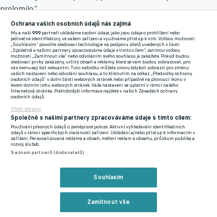
prolomilo.“
Ochrana vašich osobních údajů nás zajímá
Podzimní bída a zlomená psychika, to by mohlo naznačovat
My a naši
999
partneři ukládáme osobní údaje, jako jsou údaje o prohlížení nebo
nekvalitu týmu. Vy jste to slovo ale zatím nepoužil ani
jedinečné identifikátory, ve vašem zařízení a využíváme přístup k nim. Volbou možnosti
„Souhlasím“ povolíte sledovací technologie na podporu účelů uvedených v části
nenaznačil. Proč?
„Společně s našimi partnery zpracováváme údaje s tímto cílem“, zatímco volbou
možnosti „Zamítnout vše“ nebo odvoláním svého souhlasu je zakážete. Pokud budou
sledovací prvky zakázány, určitý obsah a reklamy, které se vám budou zobrazovat, pro
vás nemusejí být relevantní. Tuto nabídku můžete znovu kdykoli zobrazit pro změnu
„Protože tomu tak není. V dalším zápase proti Liberci jsme
vašich nastavení nebo odvolání souhlasu, a to kliknutím na odkaz „Předvolby ochrany
osobních údajů“ v dolní části webových stránek nebo případně na plovoucí ikonu v
dobře zvládli první poločas a vyhráli, v Brně jsme pak sice
levém dolním rohu webových stránek. Vaše nastavení se uplatní v rámci našeho
Internetová stránka. Podrobnější informace najdete v našich Zásadách ochrany
prohráli, ale hráli jsme fantasticky. Selhala nám koncovka, ale
osobních údajů.
dodalo nám to odvahu a víru v to, že když dojede poslední tým
Třetí strany
ke třetímu a je lepší, může něco dokázat.“
Společně s našimi partnery zpracováváme údaje s tímto cílem:
Používání přesných údajů o zeměpisné poloze. Aktivní vyhledávání identifikačních
údajů v rámci specifických vlastností zařízení. Ukládání a/nebo přístup k informacím v
Jak na tom byl klub s posilami?
zařízení. Personalizovaná reklama a obsah, měření reklam a obsahu, průzkum publika a
rozvoj služeb.
Seznam partnerů (dodavatelů)
„Ještě, než jsem přišel, přivedl klub gólmana Vychodila ze
Zbrojovky. Pak se nám podařilo získat z Líšně Muhammada
Souhlasím
Yahayu, což je vynikající levý bek. Díky tomu se nám zaplnily
dvě pozice, které nás trápily nejvíc. Zkoušeli jsme ale víc hráčů.
Na zkoušce byly mraky borců z Ukrajiny nebo Afriky, ale nikdo
Zamítnout vše
se moc nechytil.“