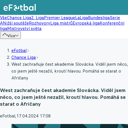
Vše
Chance Liga
2. Liga
Premier League
LaLiga
Bundesliga
Serie
A
Nižší soutěže
Rozhovory
Liga mistrů
Evropská liga
Konferenční
liga
Mistrovství světa
Více
eFotbal
Chance Liga
West zachraňuje čest akademie Slovácka. Viděl jsem něco,
co jsem ještě nezažil, kroutí hlavou. Pomáhá se starat o
Afričany
West zachraňuje čest akademie Slovácka. Viděl jsem
něco, co jsem ještě nezažil, kroutí hlavou. Pomáhá se
starat o Afričany
eFotbal
,
17.04.2024 17:08