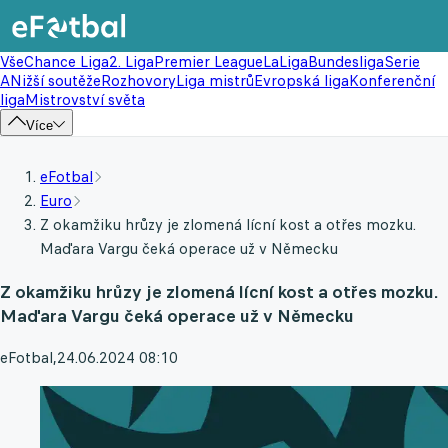
Vše
Chance Liga
2. Liga
Premier League
LaLiga
Bundesliga
Serie
A
Nižší soutěže
Rozhovory
Liga mistrů
Evropská liga
Konferenční
liga
Mistrovství světa
Více
eFotbal
Euro
Z okamžiku hrůzy je zlomená lícní kost a otřes mozku.
Maďara Vargu čeká operace už v Německu
Z okamžiku hrůzy je zlomená lícní kost a otřes mozku.
Maďara Vargu čeká operace už v Německu
eFotbal
,
24.06.2024 08:10