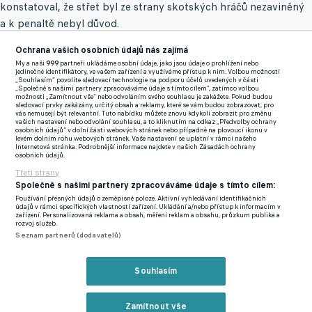
konstatoval, že střet byl ze strany skotských hráčů nezaviněný
a k penaltě nebyl důvod.
Varga se ale nehýbal, vyděšení spoluhráči popoháněli
Ochrana vašich osobních údajů nás zajímá
My a naši
999
partneři ukládáme osobní údaje, jako jsou údaje o prohlížení nebo
zdravotníky s nosítky. Spolu s nimi kolem zraněného fotbalisty
jedinečné identifikátory, ve vašem zařízení a využíváme přístup k nim. Volbou možnosti
„Souhlasím“ povolíte sledovací technologie na podporu účelů uvedených v části
roztáhli plachty. Po osmi minutách, kdy se celý stadion ponořil
„Společně s našimi partnery zpracováváme údaje s tímto cílem“, zatímco volbou
možnosti „Zamítnout vše“ nebo odvoláním svého souhlasu je zakážete. Pokud budou
do napjatého ticha, byl Varga na nosítkách transportován
sledovací prvky zakázány, určitý obsah a reklamy, které se vám budou zobrazovat, pro
vás nemusejí být relevantní. Tuto nabídku můžete znovu kdykoli zobrazit pro změnu
rovnou do sanitky a do stuttgartské nemocnice, kde strávil
vašich nastavení nebo odvolání souhlasu, a to kliknutím na odkaz „Předvolby ochrany
osobních údajů“ v dolní části webových stránek nebo případně na plovoucí ikonu v
celou noc. Fanoušci obou táborů ho vyprovodili potleskem.
levém dolním rohu webových stránek. Vaše nastavení se uplatní v rámci našeho
Internetová stránka. Podrobnější informace najdete v našich Zásadách ochrany
Televizní kamery zachytily kapitána maďarského týmu
osobních údajů.
Dominika Szoboszlaie se slzami v očích.
Třetí strany
Společně s našimi partnery zpracováváme údaje s tímto cílem:
Televizní komentátoři byli zaskočeni, že UEFA povolila odvysílat
Používání přesných údajů o zeměpisné poloze. Aktivní vyhledávání identifikačních
údajů v rámci specifických vlastností zařízení. Ukládání a/nebo přístup k informacím v
opakování akce, při níž se Varga zranil. Od zápasu, v němž Dán
zařízení. Personalizovaná reklama a obsah, měření reklam a obsahu, průzkum publika a
rozvoj služeb.
Christian Eriksen před třemi lety utrpěl na hřišti zástavu srdce,
Seznam partnerů (dodavatelů)
platí pravidlo, že televize záběry vážných zranění neopakují.
Souhlasím
FÜLLKRUG ZACHRÁNIL NĚMECKU PRVENSTVÍ VE
SKUPINĚ, MAĎARSKO V POSLEDNÍ MINUTĚ DLOUHÉHO
NASTAVENÍ UDOLALO SKOTY
Zamítnout vše