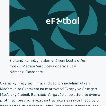
Z okamžiku hrůzy je zlomená lícní kost a otřes
mozku. Maďara Vargu čeká operace už v
Německu
Flashscore
Okamžiky hrůzy zažili hráči i diváci při nedělním utkání
Maďarska se Skotskem na mistrovství Evropy ve Stuttgartu.
Maďarský útočník Barnabás Varga zůstal po střetu se dvěma
protihráči bezvládně ležet na trávníku a z reakce hráčů bylo
hned patrné, že zranění je vážně. Podle zpráv z maďarského