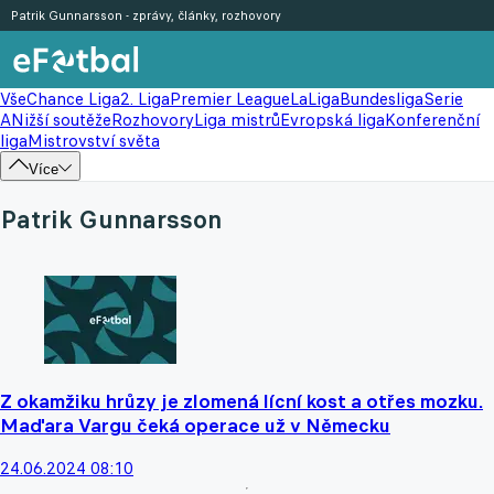
Patrik Gunnarsson - zprávy, články, rozhovory
Vše
Chance Liga
2. Liga
Premier League
LaLiga
Bundesliga
Serie
A
Nižší soutěže
Rozhovory
Liga mistrů
Evropská liga
Konferenční
liga
Mistrovství světa
Více
Patrik Gunnarsson
Z okamžiku hrůzy je zlomená lícní kost a otřes mozku.
Maďara Vargu čeká operace už v Německu
24.06.2024 08:10