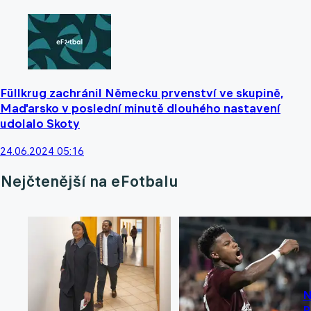
Füllkrug zachránil Německu prvenství ve skupině,
Maďarsko v poslední minutě dlouhého nastavení
udolalo Skoty
24.06.2024 05:16
Nejčtenější na eFotbalu
N
R