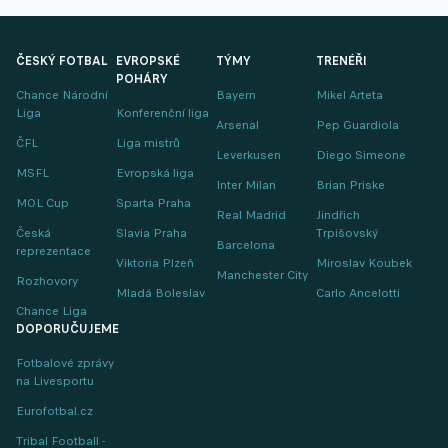
ČESKÝ FOTBAL
EVROPSKÉ
TÝMY
TRENÉŘI
POHÁRY
Chance Národní
Bayern
Mikel Arteta
Liga
Konferenční liga
Arsenal
Pep Guardiola
ČFL
Liga mistrů
Leverkusen
Diego Simeone
MSFL
Evropská liga
Inter Milan
Brian Priske
MOL Cup
Sparta Praha
Real Madrid
Jindřich
Česká
Slavia Praha
Trpišovský
Barcelona
reprezentace
Viktoria Plzeň
Miroslav Koubek
Manchester City
Rozhovory
Mladá Boleslav
Carlo Ancelotti
Chance Liga
DOPORUČUJEME
Fotbalové zprávy
na Livesportu
Eurofotbal.cz
Tribal Football -