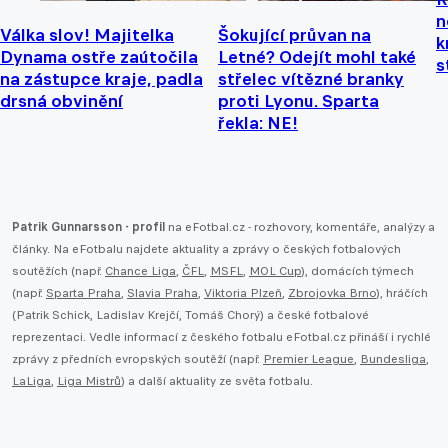
n
Válka slov! Majitelka
Šokující průvan na
k
Dynama ostře zaútočila
Letné? Odejít mohl také
s
na zástupce kraje, padla
střelec vítězné branky
drsná obvinění
proti Lyonu. Sparta
řekla: NE!
Patrik Gunnarsson - profil
na eFotbal.cz - rozhovory, komentáře, analýzy a
články. Na eFotbalu najdete aktuality a zprávy o českých fotbalových
soutěžích (např.
Chance Liga
,
ČFL
,
MSFL
,
MOL Cup
), domácích týmech
(např.
Sparta Praha
,
Slavia Praha
,
Viktoria Plzeň
,
Zbrojovka Brno
), hráčích
(Patrik Schick, Ladislav Krejčí, Tomáš Chorý) a české fotbalové
reprezentaci. Vedle informací z českého fotbalu eFotbal.cz přináší i rychlé
zprávy z předních evropských soutěží (např.
Premier League
,
Bundesliga
,
LaLiga
,
Liga Mistrů
) a další aktuality ze světa fotbalu.