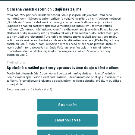
Football News
(EN)
Ochrana vašich osobních údajů nás zajímá
My a naši
999
partneři ukládáme osobní údaje, jako jsou údaje o prohlížení nebo
FlashFutbal (SK)
jedinečné identifikátory, ve vašem zařízení a využíváme přístup k nim. Volbou možnosti
„Souhlasím“ povolíte sledovací technologie na podporu účelů uvedených v části
„Společně s našimi partnery zpracováváme údaje s tímto cílem“, zatímco volbou
Tenisportal.cz
možnosti „Zamítnout vše“ nebo odvoláním svého souhlasu je zakážete. Pokud budou
sledovací prvky zakázány, určitý obsah a reklamy, které se vám budou zobrazovat, pro
Tenisové zprávy
vás nemusejí být relevantní. Tuto nabídku můžete znovu kdykoli zobrazit pro změnu
vašich nastavení nebo odvolání souhlasu, a to kliknutím na odkaz „Předvolby ochrany
na Livesportu
osobních údajů“ v dolní části webových stránek nebo případně na plovoucí ikonu v
levém dolním rohu webových stránek. Vaše nastavení se uplatní v rámci našeho
Internetová stránka. Podrobnější informace najdete v našich Zásadách ochrany
osobních údajů.
Třetí strany
Společně s našimi partnery zpracováváme údaje s tímto cílem:
Používání přesných údajů o zeměpisné poloze. Aktivní vyhledávání identifikačních
Podmínky užití
GDPR a žurnalistika
údajů v rámci specifických vlastností zařízení. Ukládání a/nebo přístup k informacím v
zařízení. Personalizovaná reklama a obsah, měření reklam a obsahu, průzkum publika a
Zásady ochrany osobních údajů
Doporučené stránky
rozvoj služeb.
Seznam partnerů (dodavatelů)
Třetí strany
Tiráž
Souhlasím
© eFotbal
2026
Zamítnout vše