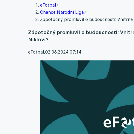
eFotbal
Chance Národní Liga
Zápotočný promluvil o budoucnosti: Vnitřně 
Zápotočný promluvil o budoucnosti: Vnitř
Niklovi?
eFotbal
,
02.06.2024 07:14