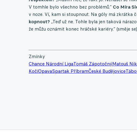
V tomhle bylo všechno bez problémů.“
Co Míra Sl
v noze. Ví, kam si stoupnout. Na góly má zkrátka či
kopnout?
„Teď už ne. Tohle byla jen taková nárazo
že můžu oznámit konec hráčské kariéry.“ (směje se
Zmínky
Chance Národní Liga
Tomáš Zápotočný
Matouš Nik
Kočí
Opava
Spartak Příbram
České Budějovice
Tábo