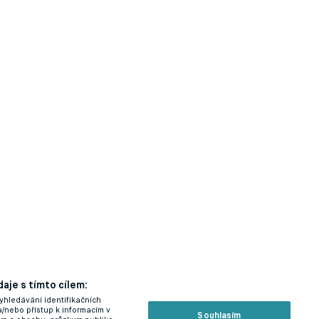
aje s tímto cílem:
yhledávání identifikačních
a/nebo přístup k informacím v
Souhlasím