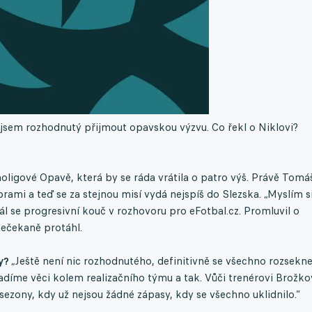
jsem rozhodnutý přijmout opavskou výzvu. Co řekl o Niklovi?
holigové Opavě, která by se ráda vrátila o patro výš. Právě Tomá
brami a teď se za stejnou misí vydá nejspíš do Slezska. „Myslím si
ál se progresivní kouč v rozhovoru pro eFotbal.cz. Promluvil o
 nečekaně protáhl.
vy?
„Ještě není nic rozhodnutého, definitivně se všechno rozsekn
Ladíme věci kolem realizačního týmu a tak. Vůči trenérovi Brožko
 sezony, kdy už nejsou žádné zápasy, kdy se všechno uklidnilo.“