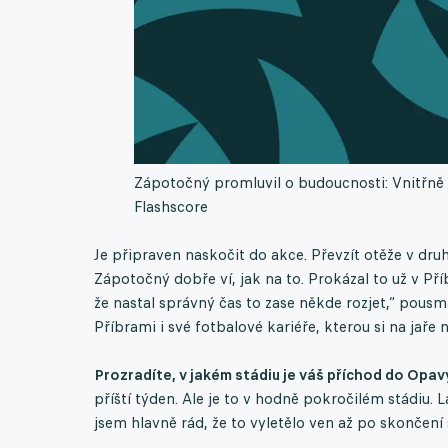
Zápotočný promluvil o budoucnosti: Vnitřně 
Flashscore
Je připraven naskočit do akce. Převzít otěže v dru
Zápotočný dobře ví, jak na to. Prokázal to už v Pří
že nastal správný čas to zase někde rozjet,“ pousm
Příbrami i své fotbalové kariéře, kterou si na jaře
Prozradíte, v jakém stádiu je váš příchod do Opa
příští týden. Ale je to v hodně pokročilém stádiu. 
jsem hlavně rád, že to vyletělo ven až po skončení