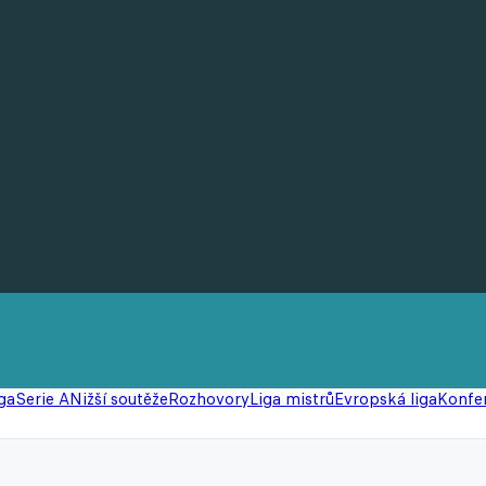
ga
Serie A
Nižší soutěže
Rozhovory
Liga mistrů
Evropská liga
Konfer