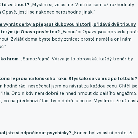
eště zvrtnout?
„Myslím si, že asi ne. Vnitřně jsem už rozhodnutý
na Opavě, jestli se nakonec nerozhodne jinak.“
vyhrát derby a přepsat klubovou historii, přidává dvě tribuny
 kterými je Opava pověstná?
„Fanoušci Opavy jsou opravdu parád
knout. Zvlášť doma byste body ztrácet prostě neměl a oni nám
č.“
jako hrom.
„Samozřejmě. Výzva je to obrovská, každý trenér by
ončil v prosinci loňského roku. Stýskalo se vám už po fotbale?
m hodně rád, nespěchal jsem na návrat za každou cenu. Chtěl js
přišla. Ono nikdy není dobré se hned hrnout do dalšího angažmá.
t, co na předchozí štaci bylo dobře a co ne. Myslím si, že už nast
al jste si odpočinout psychicky?
„Konec byl zvláštní proto, že