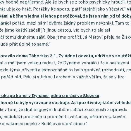
cky hodně nepříjemné. Ale že bych se z toho psychicky hroutil, t
krát už jako hráč. Porážky ke sportu patří stejně jako vítězství.“
V
vámi a během ledna si lehce postěžoval, že jste s ním od té dob
ádi pořád, mezi námi dvěma žádný problém nevznikl. Tam to
e jsme každý začali jít jinou cestou, víc bych to ale asi
ůči tomu druhému zášť. Oba jsme profíci. Já Márovi přeju na Žiž
ude přát úplně to samé.“
 porazilo doma Táborsko 2:1.
Zvládne i odvetu, udrží se v soutěž
l a měl jsem velkou radost, že Dynamo vyhrálo i že v nastavení
me do týmu přivedli a jednoznačně to bylo správné rozhodnutí, c
ořád rád. Píšu si s Jirkou Lerchem a vážně věřím, že se v lize
 roku po konci v Dynamu jedná o práci ve Slezsku
, herně to byly vyrovnané souboje. Asi pozitivní zjištění vzhled
e ale v tom, že druholigovým klubům schází zkušenosti z opravdu
o, nedokáží proti němu proměnit své šance, přitom v takovém
ko nakonec odjelo z Budějovic s prázdnou.“