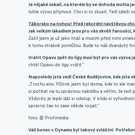
Je nějaké úskalí, na kterém by se dohoda mohla j
tuhle výzvu přijmout. Chci si to zkusit. Teď záleží 
Táborsko na nohou! Před rekordní návštěvou chce 
Jak velkým lákadlem jsou pro vás skvělí fanoušci,
Zažil jsem je už jako hráč a musím před nimi sme
k tomu strašně pomůžou. Bude to náš dvanáctý hrá
Vrátit Opavu zpět do ligy musí být pro vás výzva 
chtěl Opavu do ligy vrátit.“
Naposledy jste vedl České Budějovice, kde jste sk
„Trochu ano. Půlrok jsem byl doma, kde to ale má
si počkat na tu správnou nabídku a věřím, že teď 
Vždycky je lepší dát si odstup. V klidu si vyhodnoti
správný čas to zase někde rozjet.“
foto: © Profimedia
Váš konec v Dynamu byl takový zvláštní. Potřebov