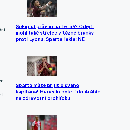
Šokující průvan na Letné? Odejít
ní.
mohl také střelec vítězné branky
proti Lyonu. Sparta řekla: NE!
em
Sparta může přijít o svého
kapitána! Haraslín poletí do Arábie
al
na zdravotní prohlídku