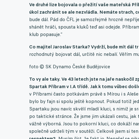
Ve druhé lize bojovala o přežití vaše mateřská Příbr
úkol zachránit se ale nezvládla. Nemáte strach, 
bude dál. Pád do ČFL je samozřejmě hrozně nepříje
shánět hráči, spousta kluků teď asi odejde. Příbra
klub popasuje.“
Co majitel Jaroslav Starka? Vydrží, bude mít dál t
rozhodnutý bojovat dál, určitě nic nebalí. Věřím mu.
foto © SK Dynamo České Budějovice
To vy ale taky. Ve 43 letech jste na jaře naskočil
Spartak Příbram v I.A třídě.
Jak k tomu vůbec došlo
v Příbrami často potkávám právě s Mírou i s Aleše
bylo by fajn si spolu ještě kopnout. Pokud totiž je
Spartaku jsou navíc skvělí mladí kluci, s nimiž je 
po taktické stránce. Že jsme jim ukázali cestu, jak
vážně výborná. Jsou to pokorní kluci, co dokáží na
společně udrželi tým v soutěži. Celkově jsem si ten
respektem?
„Musím říct, že fakt jo. Nenašel se nik