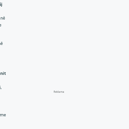
ůj
žně
e
ně
ánit
,
Reklama
jsme