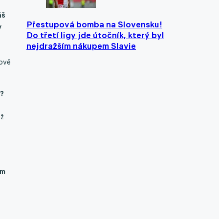
o
áš
Přestupová bomba na Slovensku!
y
Do třetí ligy jde útočník, který byl
nejdražším nákupem Slavie
kově
i?
ož
em