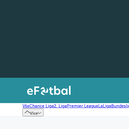
Vše
Chance Liga
2. Liga
Premier League
LaLiga
Bundesli
Více