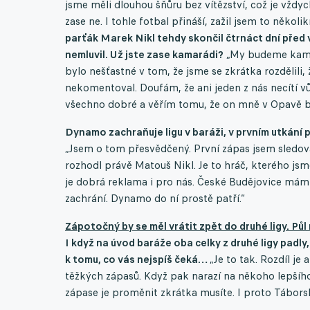
jsme měli dlouhou šňůru bez vítězství, což je vždy
zase ne. I tohle fotbal přináší, zažil jsem to několi
parťák Marek Nikl tehdy skončil čtrnáct dní před 
nemluvil. Už jste zase kamarádi?
„My budeme kamar
bylo nešťastné v tom, že jsme se zkrátka rozdělili, ž
nekomentoval. Doufám, že ani jeden z nás necítí v
všechno dobré a věřím tomu, že on mně v Opavě b
Dynamo zachraňuje ligu v baráži, v prvním utkání
„Jsem o tom přesvědčený. První zápas jsem sledova
rozhodl právě Matouš Nikl. Je to hráč, kterého js
je dobrá reklama i pro nás. České Budějovice mám p
zachrání. Dynamo do ní prostě patří.“
Zápotočný by se měl vrátit zpět do druhé ligy. Půl
I když na úvod baráže oba celky z druhé ligy padly
k tomu, co vás nejspíš čeká…
„Je to tak. Rozdíl j
těžkých zápasů. Když pak narazí na někoho lepšíh
zápase je proměnit zkrátka musíte. I proto Tábors