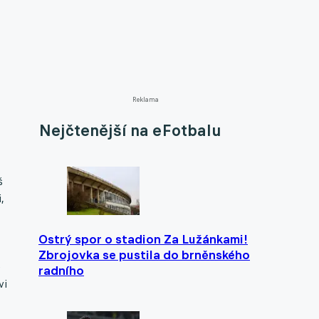
Reklama
Nejčtenější na eFotbalu
š
,
Ostrý spor o stadion Za Lužánkami!
Zbrojovka se pustila do brněnského
e
radního
vi