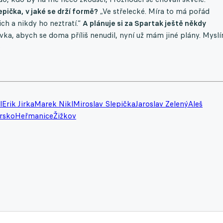
epička,
v jaké se drží formě?
„Ve střelecké. Míra to má pořád
ch a nikdy ho neztratí.“
A plánuje si za Spartak ještě někdy
vka, abych se doma příliš nenudil, nyní už mám jiné plány. Myslí
)
l
Erik Jirka
Marek Nikl
Miroslav Slepička
Jaroslav Zelený
Aleš
rsko
Heřmanice
Žižkov