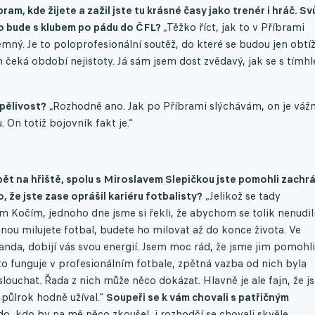
am, kde žijete a zažil jste tu krásné časy jako trenér i hráč. Sv
co bude s klubem po pádu do ČFL?
„Těžko říct, jak to v Příbrami
mný. Je to poloprofesionální soutěž, do které se budou jen obtí
m čeká období nejistoty. Já sám jsem dost zvědavý, jak se s tímhl
rpělivost?
„Rozhodně ano. Jak po Příbrami slýchávám, on je váž
 On totiž bojovník fakt je.“
 zpět na hřiště, spolu s Miroslavem Slepičkou jste pomohli zachr
, že jste zase oprášil kariéru fotbalisty?
„Jelikož se tady
m Kočím, jednoho dne jsme si řekli, že abychom se tolik nenudili
dnou milujete fotbal, budete ho milovat až do konce života. Ve
sranda, dobijí vás svou energií. Jsem moc rád, že jsme jim pomohli
 to funguje v profesionálním fotbale, zpětná vazba od nich byla
slouchat. Řada z nich může něco dokázat. Hlavně je ale fajn, že 
 půlrok hodně užíval.“
Soupeři se k vám chovali s patřičným
do, kdo by na mě něco zkoušel, i rozhodčí se chovali skvěle.