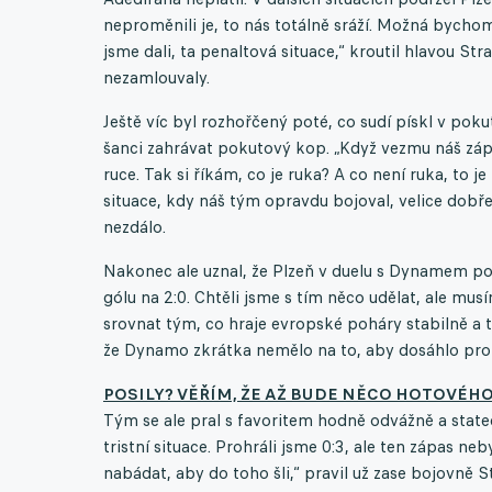
neproměnili je, to nás totálně sráží. Možná bychom 
jsme dali, ta penaltová situace,“ kroutil hlavou S
nezamlouvaly.
Ještě víc byl rozhořčený poté, co sudí pískl v po
šanci zahrávat pokutový kop. „Když vezmu náš záp
ruce. Tak si říkám, co je ruka? A co není ruka, to 
situace, kdy náš tým opravdu bojoval, velice dobř
nezdálo.
Nakonec ale uznal, že Plzeň v duelu s Dynamem potv
gólu na 2:0. Chtěli jsme s tím něco udělat, ale mus
srovnat tým, co hraje evropské poháry stabilně a tr
že Dynamo zkrátka nemělo na to, aby dosáhlo proti
POSILY? VĚŘÍM, ŽE AŽ BUDE NĚCO HOTOVÉHO,
Tým se ale pral s favoritem hodně odvážně a stateč
tristní situace. Prohráli jsme 0:3, ale ten zápas neb
nabádat, aby do toho šli,“ pravil už zase bojovně 