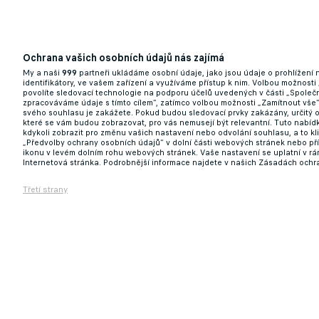
Ochrana vašich osobních údajů nás zajímá
My a naši
999
partneři ukládáme osobní údaje, jako jsou údaje o prohlížení
identifikátory, ve vašem zařízení a využíváme přístup k nim. Volbou možnosti
povolíte sledovací technologie na podporu účelů uvedených v části „Společn
zpracováváme údaje s tímto cílem“, zatímco volbou možnosti „Zamítnout vše
svého souhlasu je zakážete. Pokud budou sledovací prvky zakázány, určitý 
které se vám budou zobrazovat, pro vás nemusejí být relevantní. Tuto nabí
kdykoli zobrazit pro změnu vašich nastavení nebo odvolání souhlasu, a to k
„Předvolby ochrany osobních údajů“ v dolní části webových stránek nebo př
ikonu v levém dolním rohu webových stránek. Vaše nastavení se uplatní v r
Internetová stránka. Podrobnější informace najdete v našich Zásadách ochr
Třetí strany