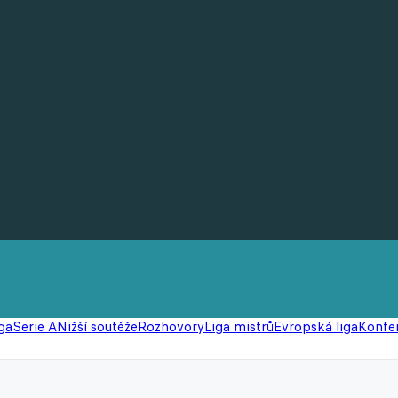
ga
Serie A
Nižší soutěže
Rozhovory
Liga mistrů
Evropská liga
Konfer