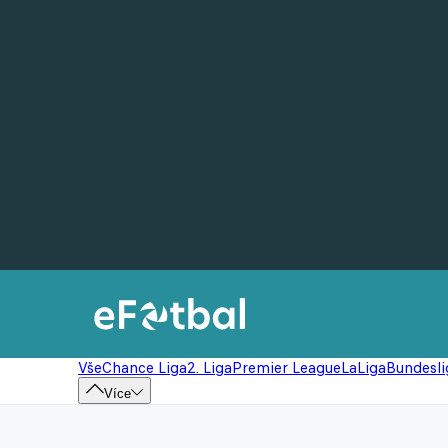
Vše
Chance Liga
2. Liga
Premier League
LaLiga
Bundesli
Více