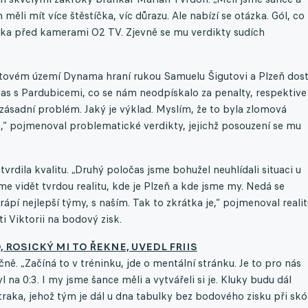
měli mít více štěstíčka, víc důrazu. Ale nabízí se otázka. Gól, co
traka před kamerami O2 TV. Zjevně se mu verdikty sudích
kutovém území Dynama hraní rukou Samuelu Šigutovi a Plzeň dost
as s Pardubicemi, co se nám neodpískalo za penalty, respektive
je zásadní problém. Jaký je výklad. Myslím, že to byla zlomová
e,“ pojmenoval problematické verdikty, jejichž posouzení se mu
rdila kvalitu. „Druhý poločas jsme bohužel neuhlídali situaci u
íme vidět tvrdou realitu, kde je Plzeň a kde jsme my. Nedá se
ápí nejlepší týmy, s naším. Tak to zkrátka je,“ pojmenoval realit
 Viktorii na bodový zisk.
 ROSICKÝ MI TO ŘEKNE, UVEDL FRIIS
ně. „Začíná to v tréninku, jde o mentální stránku. Je to pro nás
yl na 0:3. I my jsme šance měli a vytvářeli si je. Kluky budu dál
Straka, jehož tým je dál u dna tabulky bez bodového zisku při skó