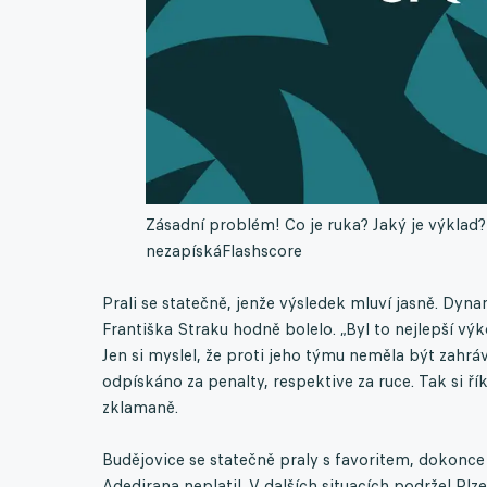
Zásadní problém! Co je ruka? Jaký je výklad? S
nezapíská
Flashscore
Prali se statečně, jenže výsledek mluví jasně. Dyna
Františka Straku hodně bolelo. „Byl to nejlepší vý
Jen si myslel, že proti jeho týmu neměla být zahr
odpískáno za penalty, respektive za ruce. Tak si ří
zklamaně.
Budějovice se statečně praly s favoritem, dokonce s
Adedirana neplatil. V dalších situacích podržel Pl