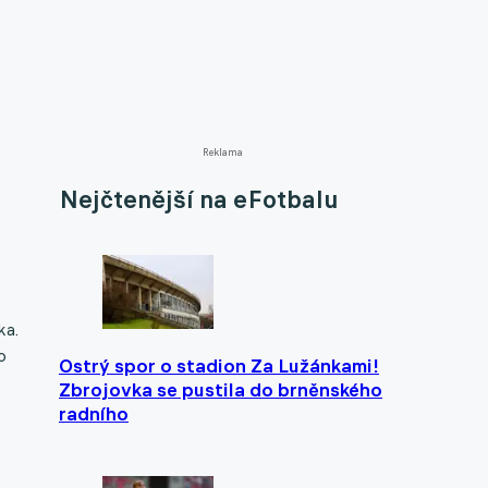
Reklama
Nejčtenější na eFotbalu
ka.
o
Ostrý spor o stadion Za Lužánkami!
Zbrojovka se pustila do brněnského
radního