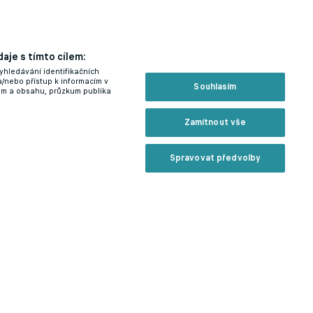
aje s tímto cílem:
yhledávání identifikačních
a/nebo přístup k informacím v
Souhlasím
lam a obsahu, průzkum publika
Zamítnout vše
Spravovat předvolby