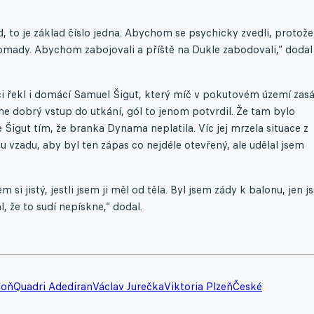
to je základ číslo jedna. Abychom se psychicky zvedli, protože
omady. Abychom zabojovali a příště na Dukle zabodovali,“ dodal
ci řekl i domácí Samuel Šigut, který míč v pokutovém území zasá
sme dobrý vstup do utkání, gól to jenom potvrdil. Že tam bylo
e Šigut tím, že branka Dynama neplatila. Víc jej mrzela situace z
lu vzadu, aby byl ten zápas co nejdéle otevřený, ale udělal jsem
m si jistý, jestli jsem ji měl od těla. Byl jsem zády k balonu, jen 
l, že to sudí nepískne,“ dodal.
doň
Quadri Adediran
Václav Jurečka
Viktoria Plzeň
České