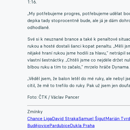
1:16.
„My potřebujeme progres, potřebujeme udělat bod, 
depka tady stoprocentně bude, ale já je dám dohr
odhodlaně.
Své si k neuznané brance a také k penaltové situa
rukou a hosté dostali šanci kopat penaltu. „Měli j
nějaké hraní rukou jsme hodili za hlavu,“ netrápil s
vlastní šestnáctky. „Chtěli jsme co nejdéle držet nu
blbou ruku a tím to začalo,“ mrzelo hráče Dynama.
„Věděl jsem, že balon letěl do mé ruky, ale nebyl jse
cítil, že mě to trefilo do ruky. Pak už jsem jen doufa
Foto: ČTK / Václav Pancer
Zmínky
Chance Liga
David Straka
Samuel Šigut
Marián Tvr
Budějovice
Pardubice
Dukla Praha