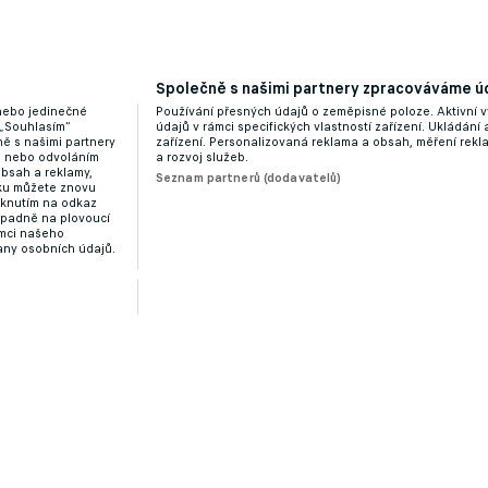
Společně s našimi partnery zpracováváme úd
 nebo jedinečné
Používání přesných údajů o zeměpisné poloze. Aktivní v
 „Souhlasím“
údajů v rámci specifických vlastností zařízení. Ukládání 
ě s našimi partnery
zařízení. Personalizovaná reklama a obsah, měření rek
“ nebo odvoláním
a rozvoj služeb.
obsah a reklamy,
Seznam partnerů (dodavatelů)
dku můžete znovu
liknutím na odkaz
ípadně na plovoucí
ámci našeho
any osobních údajů.