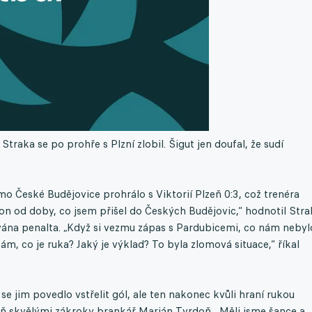
traka se po prohře s Plzní zlobil. Šigut jen doufal, že sudí
mo České Budějovice prohrálo s Viktorií Plzeň 0:3, což trenéra
kon od doby, co jsem přišel do Českých Budějovic,“ hodnotil Stra
ávána penalta. „Když si vezmu zápas s Pardubicemi, co nám nebyl
kám, co je ruka? Jaký je výklad? To byla zlomová situace,“ říkal
e jim povedlo vstřelit gól, ale ten nakonec kvůli hraní rukou
zeň skvělými zákroky brankář Marián Tvrdoň. „Měli jsme šance a