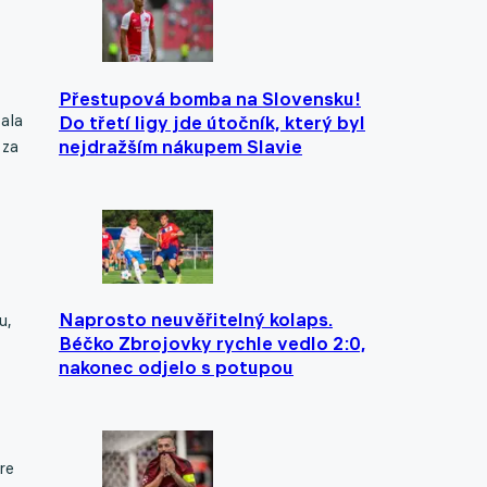
Přestupová bomba na Slovensku!
ala
Do třetí ligy jde útočník, který byl
nejdražším nákupem Slavie
 za
Naprosto neuvěřitelný kolaps.
u,
Béčko Zbrojovky rychle vedlo 2:0,
nakonec odjelo s potupou
re