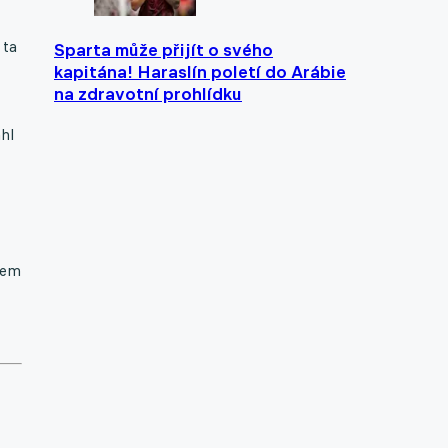
 ta
Sparta může přijít o svého
kapitána! Haraslín poletí do Arábie
na zdravotní prohlídku
hl
jsem