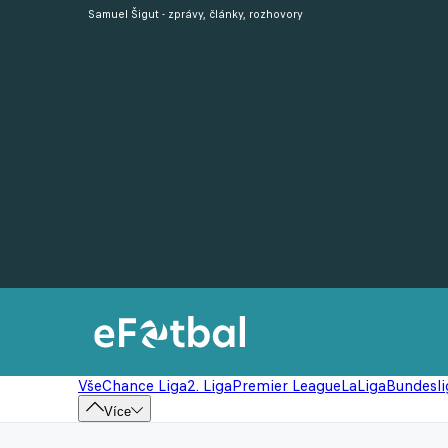
Samuel Šigut - zprávy, články, rozhovory
Vše
Chance Liga
2. Liga
Premier League
LaLiga
Bundesli
Více