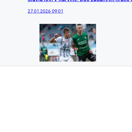
27.01.2026 09:01
Další ztráta pro Dynamo. Šikovný mladík mí
27.12.2024 11:06