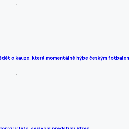
vědět o kauze, která momentálně hýbe českým fotbale
orazí v létě, sešívaní předstihli Plzeň