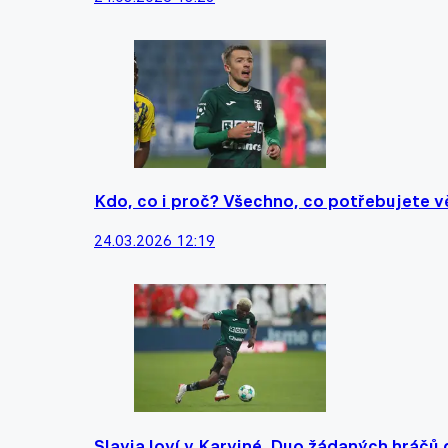
Kdo, co i proč? Všechno, co potřebujete 
24.03.2026 12:19
Slavia loví v Karviné. Duo žádaných hráčů d