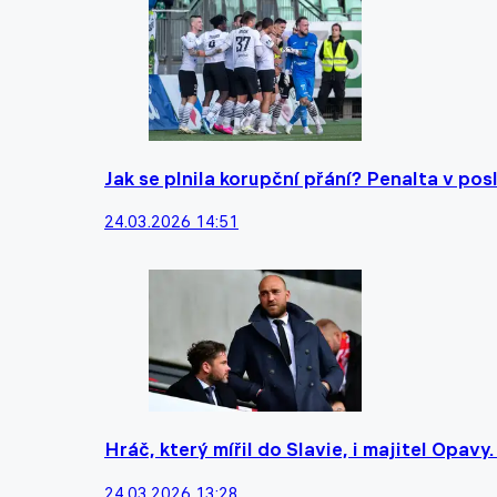
Jak se plnila korupční přání? Penalta v pos
24.03.2026 14:51
Hráč, který mířil do Slavie, i majitel Opav
24.03.2026 13:28