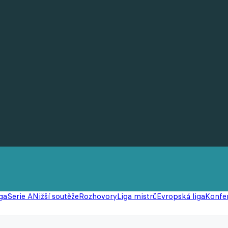
ga
Serie A
Nižší soutěže
Rozhovory
Liga mistrů
Evropská liga
Konfer