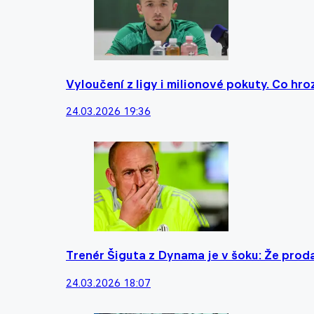
Vyloučení z ligy i milionové pokuty. Co hro
24.03.2026 19:36
Trenér Šiguta z Dynama je v šoku: Že proda
24.03.2026 18:07