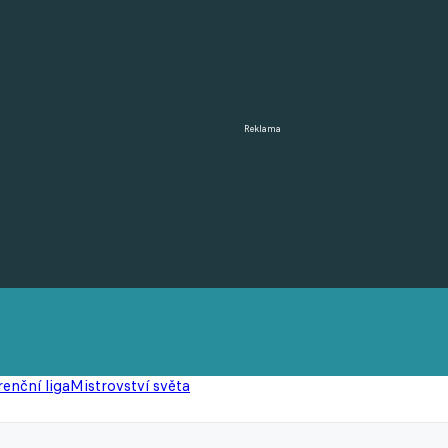
Reklama
enční liga
Mistrovství světa