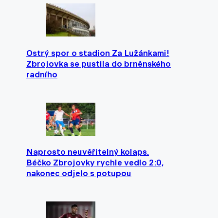
Ostrý spor o stadion Za Lužánkami!
Zbrojovka se pustila do brněnského
radního
Naprosto neuvěřitelný kolaps.
Béčko Zbrojovky rychle vedlo 2:0,
nakonec odjelo s potupou