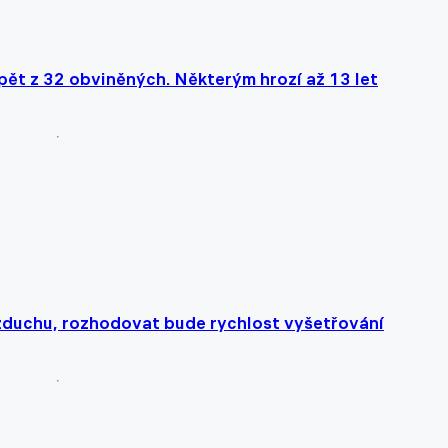
pět z 32 obviněných. Některým hrozí až 13 let
 vzduchu, rozhodovat bude rychlost vyšetřování