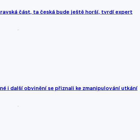
avská část, ta česká bude ještě horší, tvrdí expert
é i další obvinění se přiznali ke zmanipulování utkání