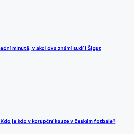
lední minutě, v akci dva známí sudí i Šigut
y. Kdo je kdo v korupční kauze v českém fotbale?