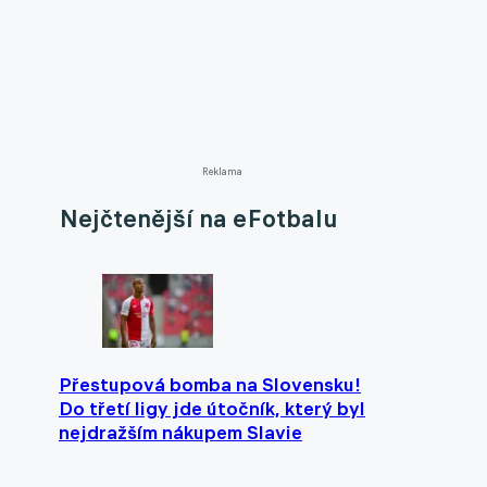
Reklama
Nejčtenější na eFotbalu
Přestupová bomba na Slovensku!
Do třetí ligy jde útočník, který byl
nejdražším nákupem Slavie