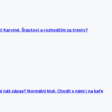
zí Karviné, Šigutovi a rozhodčím za tresty?
l náš zápas? Normální kluk. Chodil s námi i na kafe