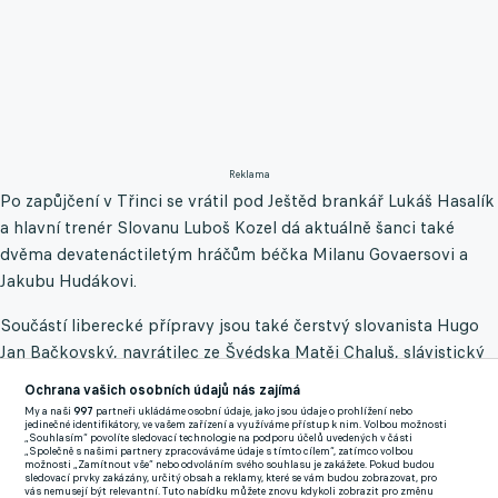
Reklama
Po zapůjčení v Třinci se vrátil pod Ještěd brankář Lukáš Hasalík
a hlavní trenér Slovanu Luboš Kozel dá aktuálně šanci také
dvěma devatenáctiletým hráčům béčka Milanu Govaersovi a
Jakubu Hudákovi.
Součástí liberecké přípravy jsou také čerstvý slovanista Hugo
Jan Bačkovský, navrátilec ze Švédska Matěj Chaluš, slávistický
host Filip Horský i třiadvacetiletý bosenský forvard Luka
Ochrana vašich osobních údajů nás zajímá
Kulenovič, jehož příchod na stadion U Nisy se finalizuje.
My a naši
997
partneři ukládáme osobní údaje, jako jsou údaje o prohlížení nebo
jedinečné identifikátory, ve vašem zařízení a využíváme přístup k nim. Volbou možnosti
„Souhlasím“ povolíte sledovací technologie na podporu účelů uvedených v části
Loňským triumfem na Medulin Cupu ověnčený rodák z
„Společně s našimi partnery zpracováváme údaje s tímto cílem“, zatímco volbou
možnosti „Zamítnout vše“ nebo odvoláním svého souhlasu je zakážete. Pokud budou
kanadského Toronta zatím naposledy působil v bosenské
sledovací prvky zakázány, určitý obsah a reklamy, které se vám budou zobrazovat, pro
vás nemusejí být relevantní. Tuto nabídku můžete znovu kdykoli zobrazit pro změnu