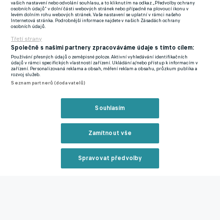
Premier Lize, když nasázel za celek Sloga Meridian šest
vašich nastavení nebo odvolání souhlasu, a to kliknutím na odkaz „Předvolby ochrany
osobních údajů“ v dolní části webových stránek nebo případně na plovoucí ikonu v
přesných zásahů.
levém dolním rohu webových stránek. Vaše nastavení se uplatní v rámci našeho
Internetová stránka. Podrobnější informace najdete v našich Zásadách ochrany
osobních údajů.
Předtím prošel Rudarem Prijedor, Kustočijou, Osijekem i
Třetí strany
devatenáctkou Trenčína a mohl by být přímým nástupcem
Společně s našimi partnery zpracováváme údaje s tímto cílem:
Imada Rondiče.
Používání přesných údajů o zeměpisné poloze. Aktivní vyhledávání identifikačních
údajů v rámci specifických vlastností zařízení. Ukládání a/nebo přístup k informacím v
zařízení. Personalizovaná reklama a obsah, měření reklam a obsahu, průzkum publika a
rozvoj služeb.
Reprezentanti, kteří si plní mezinárodní povinnosti ve
Seznam partnerů (dodavatelů)
slovenském nároďáku i české jednadvacítce, se zapojí později a
několik zahraničních fotbalistů bude na severu Čech trénovat
Souhlasím
od předposledního červnového pondělí.
Tetour z Baníku ještě hned tak nezmizí. Lékaři Mikloška ujistili,
Zamítnout vše
že přípravu zvládne a měl by tak být přínosem
Spravovat předvolby
Reklama
Zavřít rekl