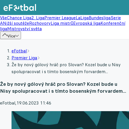
Vše
Chance Liga
2. Liga
Premier League
LaLiga
Bundesliga
Serie
A
Nižší soutěže
Rozhovory
Liga mistrů
Evropská liga
Konferenční
liga
Mistrovství světa
Více
eFotbal
Premier Liga
Že by nový gólový hráč pro Slovan? Kozel bude u Nisy
spolupracovat i s tímto bosenským forvardem...
Že by nový gólový hráč pro Slovan? Kozel bude u
Nisy spolupracovat i s tímto bosenským forvardem...
eFotbal
,
19.06.2023 11:46