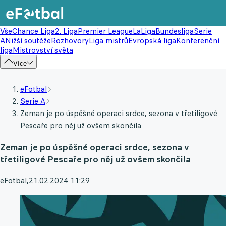
Vše
Chance Liga
2. Liga
Premier League
LaLiga
Bundesliga
Serie
A
Nižší soutěže
Rozhovory
Liga mistrů
Evropská liga
Konferenční
liga
Mistrovství světa
Více
eFotbal
Serie A
Zeman je po úspěšné operaci srdce, sezona v třetiligové
Pescaře pro něj už ovšem skončila
Zeman je po úspěšné operaci srdce, sezona v
třetiligové Pescaře pro něj už ovšem skončila
eFotbal
,
21.02.2024 11:29