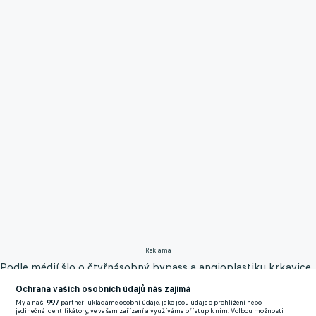
Reklama
Podle médií šlo o čtyřnásobný bypass a angioplastiku krkavice.
Ochrana vašich osobních údajů nás zajímá
Zeman byl loni v prosinci hospitalizován poté, co prodělal
My a naši
997
partneři ukládáme osobní údaje, jako jsou údaje o prohlížení nebo
mírnou formu cévní mozkové příhody.
jedinečné identifikátory, ve vašem zařízení a využíváme přístup k nim. Volbou možnosti