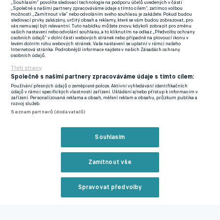
„Souhlasím“ povolíte sledovací technologie na podporu účelů uvedených v části
„Společně s našimi partnery zpracováváme údaje s tímto cílem“, zatímco volbou
možnosti „Zamítnout vše“ nebo odvoláním svého souhlasu je zakážete. Pokud budou
Po nedávném vyšetření mu klubový lékař doporučil operaci
sledovací prvky zakázány, určitý obsah a reklamy, které se vám budou zobrazovat, pro
vás nemusejí být relevantní. Tuto nabídku můžete znovu kdykoli zobrazit pro změnu
srdce, po které se bude zotavovat čtyři až šest měsíců. Sezona
vašich nastavení nebo odvolání souhlasu, a to kliknutím na odkaz „Předvolby ochrany
osobních údajů“ v dolní části webových stránek nebo případně na plovoucí ikonu v
tak pro něj skončila.
levém dolním rohu webových stránek. Vaše nastavení se uplatní v rámci našeho
Internetová stránka. Podrobnější informace najdete v našich Zásadách ochrany
osobních údajů.
Trenérské zastávky Zdeňka Zemana za poslední tři dekády:
Třetí strany
Společně s našimi partnery zpracováváme údaje s tímto cílem:
- Lazio- AS Řím- Fenerbahce Istanbul- SSC Neapol- Salernitana-
Používání přesných údajů o zeměpisné poloze. Aktivní vyhledávání identifikačních
Avellino- Lecce- Brescia- Crvena Zvezda Bělehrad- Foggia-
údajů v rámci specifických vlastností zařízení. Ukládání a/nebo přístup k informacím v
zařízení. Personalizovaná reklama a obsah, měření reklam a obsahu, průzkum publika a
Pescara- Cagliari- Lugano- Foggia
rozvoj služeb.
Seznam partnerů (dodavatelů)
Zeman působí v Itálii od emigrace v roce 1968. Jméno si získal
poté, co s Foggií v roce 1991 postoupil do první ligy.
Souhlasím
V roce 2012 pomohl do Serie A Pescaře. Za sebou má také
Zamítnout vše
angažmá v Laziu a AS Řím nebo Neapoli.
Pescara je po sedmadvaceti duelech Serie C po třech prohrách
Spravovat předvolby
v řadě na šesté pozici. Na vedoucí Cesenu ztrácí 27 bodů.
Reklama
Priskeho dlouhodobý spor s Antverpami skončil, trenér Sparty