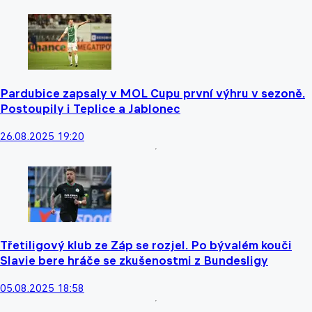
Pardubice zapsaly v MOL Cupu první výhru v sezoně.
Postoupily i Teplice a Jablonec
26.08.2025 19:20
Třetiligový klub ze Záp se rozjel. Po bývalém kouči
Slavie bere hráče se zkušenostmi z Bundesligy
05.08.2025 18:58