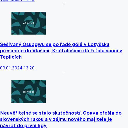
Sešívaný Osuagwu se po řadě gólů v Lotyšsku
přesunuje do Vlašimi, Kričfalušimu dá Frťala šanci v
Teplicích
09.01.2024 13:20
Neuvěřitelné se stalo skutečností. Opava přešla do
slovenských rukou a v zájmu nového majitele je
návrat do první ligy