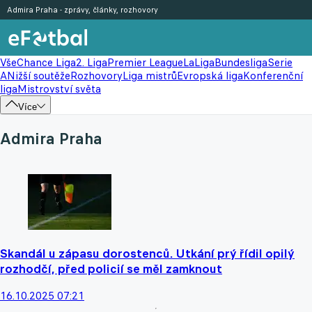
Admira Praha - zprávy, články, rozhovory
Vše
Chance Liga
2. Liga
Premier League
LaLiga
Bundesliga
Serie
A
Nižší soutěže
Rozhovory
Liga mistrů
Evropská liga
Konferenční
liga
Mistrovství světa
Více
Admira Praha
Skandál u zápasu dorostenců. Utkání prý řídil opilý
rozhodčí, před policií se měl zamknout
16.10.2025 07:21