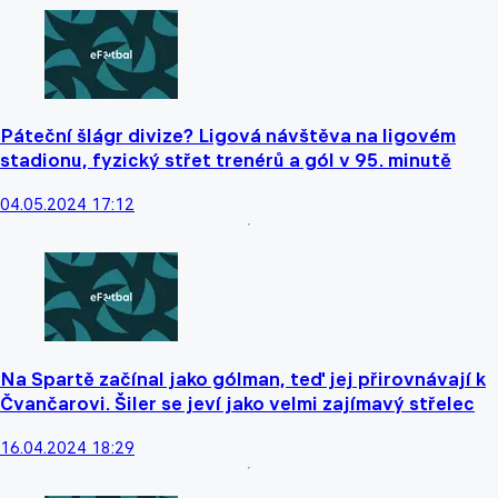
Páteční šlágr divize? Ligová návštěva na ligovém
stadionu, fyzický střet trenérů a gól v 95. minutě
04.05.2024 17:12
Na Spartě začínal jako gólman, teď jej přirovnávají k
Čvančarovi. Šiler se jeví jako velmi zajímavý střelec
16.04.2024 18:29