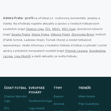
Admira Praha - profil
na eFotbal.cz - rozhovory, komentáře, analýzy a
články. Na eFotbalu najdete aktuality a zprávy o českých fotbalových
soutěžích (např.
Chance Liga
,
ČFL
,
MSFL
,
MOL Cup
), domácích týmech
(např.
Sparta Praha
,
Slavia Praha
,
Viktoria Plzeň
,
Zbrojovka Brno
), hráčích
(Patrik Schick, Ladislav Krejčí, Tomáš Chorý) a české fotbalové
reprezentaci. Vedle informací z českého fotbalu eFotbal.cz přináší i rychlé
zprávy z předních evropských soutěží (např.
Premier League
,
Bundesliga
,
LaLiga
,
Liga Mistrů
) a další aktuality ze světa fotbalu.
ČESKÝ FOTBAL
EVROPSKÉ
TÝMY
TRENÉŘI
POHÁRY
Chance Národní
Bayern
Mikel Arteta
Liga
Konferenční liga
Arsenal
Pep Guardiola
ČFL
Liga mistrů