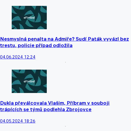
Nesmyslná penalta na Admiře? Sudí Paták vyvázl bez
trestu, policie případ odložila
04.06.2024 12:24
Dukla převálcovala Vlašim, Příbram v souboji
trápících se týmů podlehla Zbrojovce
04.05.2024 18:26