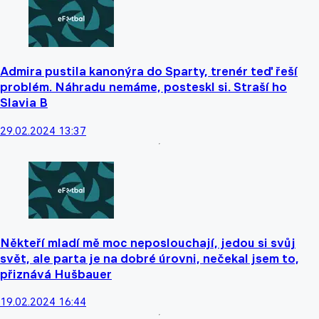
Admira pustila kanonýra do Sparty, trenér teď řeší
problém. Náhradu nemáme, posteskl si. Straší ho
Slavia B
29.02.2024 13:37
Někteří mladí mě moc neposlouchají, jedou si svůj
svět, ale parta je na dobré úrovni, nečekal jsem to,
přiznává Hušbauer
19.02.2024 16:44