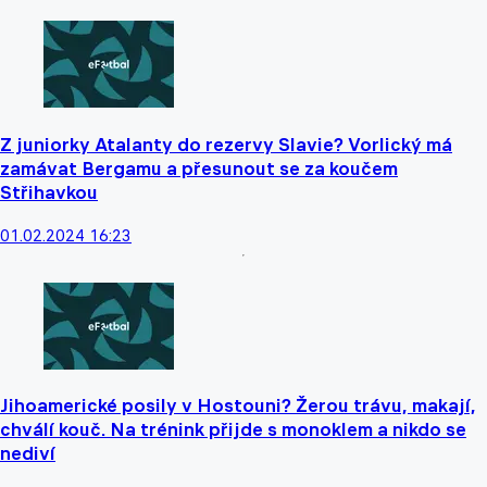
Z juniorky Atalanty do rezervy Slavie? Vorlický má
zamávat Bergamu a přesunout se za koučem
Střihavkou
01.02.2024 16:23
Jihoamerické posily v Hostouni? Žerou trávu, makají,
chválí kouč. Na trénink přijde s monoklem a nikdo se
nediví