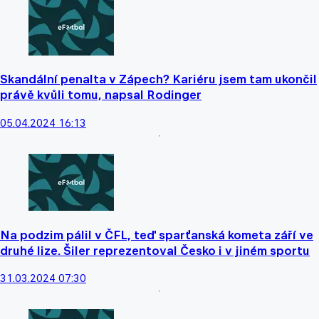
Skandální penalta v Zápech? Kariéru jsem tam ukončil
právě kvůli tomu, napsal Rodinger
05.04.2024 16:13
Na podzim pálil v ČFL, teď sparťanská kometa září ve
druhé lize. Šiler reprezentoval Česko i v jiném sportu
31.03.2024 07:30