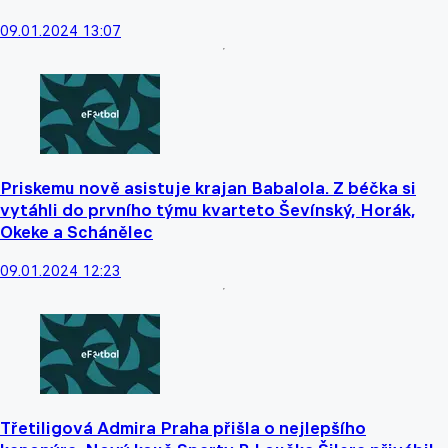
09.01.2024 13:07
Priskemu nově asistuje krajan Babalola. Z béčka si
vytáhli do prvního týmu kvarteto Ševínský, Horák,
Okeke a Schánělec
09.01.2024 12:23
Třetiligová Admira Praha přišla o nejlepšího