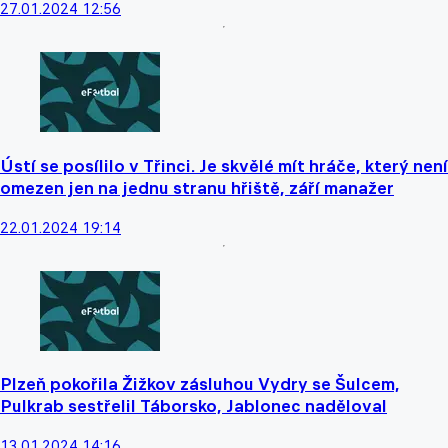
27.01.2024 12:56
Ústí se posílilo v Třinci. Je skvělé mít hráče, který není
omezen jen na jednu stranu hřiště, září manažer
22.01.2024 19:14
Plzeň pokořila Žižkov zásluhou Vydry se Šulcem,
Pulkrab sestřelil Táborsko, Jablonec naděloval
13.01.2024 14:16