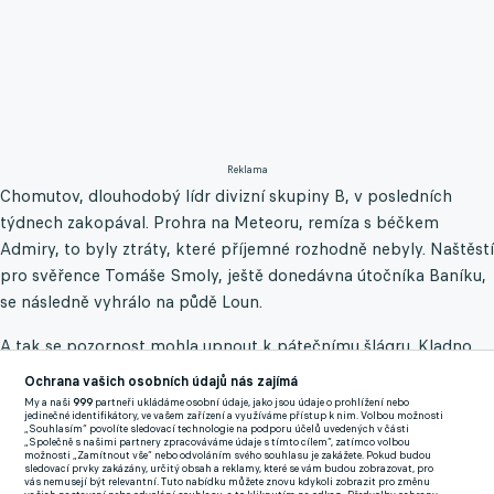
Reklama
Chomutov, dlouhodobý lídr divizní skupiny B, v posledních
týdnech zakopával. Prohra na Meteoru, remíza s béčkem
Admiry, to byly ztráty, které příjemné rozhodně nebyly. Naštěstí
pro svěřence Tomáše Smoly, ještě donedávna útočníka Baníku,
se následně vyhrálo na půdě Loun.
A tak se pozornost mohla upnout k pátečnímu šlágru. Kladno
totiž pod trenérem Zdeňkem Haškem, jenž tým přebral v zimě,
Ochrana vašich osobních údajů nás zajímá
na jaře šlapalo a před vzájemným zápasem bylo druhé
My a naši
999
partneři ukládáme osobní údaje, jako jsou údaje o prohlížení nebo
jedinečné identifikátory, ve vašem zařízení a využíváme přístup k nim. Volbou možnosti
s odstupem šesti bodů.
„Souhlasím“ povolíte sledovací technologie na podporu účelů uvedených v části
„Společně s našimi partnery zpracováváme údaje s tímto cílem“, zatímco volbou
možnosti „Zamítnout vše“ nebo odvoláním svého souhlasu je zakážete. Pokud budou
Chomutov však potvrdil, že doma umí. Bylo to ale tak tak.
sledovací prvky zakázány, určitý obsah a reklamy, které se vám budou zobrazovat, pro
vás nemusejí být relevantní. Tuto nabídku můžete znovu kdykoli zobrazit pro změnu