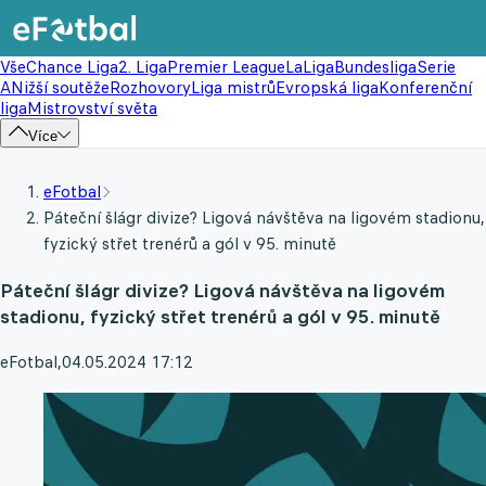
Vše
Chance Liga
2. Liga
Premier League
LaLiga
Bundesliga
Serie
A
Nižší soutěže
Rozhovory
Liga mistrů
Evropská liga
Konferenční
liga
Mistrovství světa
Více
eFotbal
Páteční šlágr divize? Ligová návštěva na ligovém stadionu,
fyzický střet trenérů a gól v 95. minutě
Páteční šlágr divize? Ligová návštěva na ligovém
stadionu, fyzický střet trenérů a gól v 95. minutě
eFotbal
,
04.05.2024 17:12