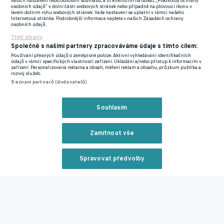
Domácí se v prvním poločase ujali vedení, Kladno ale
vašich nastavení nebo odvolání souhlasu, a to kliknutím na odkaz „Předvolby ochrany
osobních údajů“ v dolní části webových stránek nebo případně na plovoucí ikonu v
zanedlouho srovnalo. A vypadalo to, že se týmy sejdou smírem.
levém dolním rohu webových stránek. Vaše nastavení se uplatní v rámci našeho
Internetová stránka. Podrobnější informace najdete v našich Zásadách ochrany
osobních údajů.
V 95. minutě se však posledním kopem do míče prosadil
Třetí strany
chomutovský Filip Schreiner a spustil neskutečnou vlnu euforie.
Společně s našimi partnery zpracováváme údaje s tímto cílem:
Používání přesných údajů o zeměpisné poloze. Aktivní vyhledávání identifikačních
údajů v rámci specifických vlastností zařízení. Ukládání a/nebo přístup k informacím v
NEJVÍCE NABITO MÁ V DIVIZI KLADNO! NA PODZIMNÍ
zařízení. Personalizovaná reklama a obsah, měření reklam a obsahu, průzkum publika a
rozvoj služeb.
TRÁPENÍ ZAPOMEŇTE, POD HAŠKEM KLUB TRHÁ
Seznam partnerů (dodavatelů)
REKORDY
Musel se cítit jako v pohádce, kolem něj se totiž na tribunách
Souhlasím
spustil jásot skoro dvou tisícovek diváků. Přesně jich bylo
1 843.
Zamítnout vše
Potvrdila se tak vynikající domácí bilance, která nyní hovoří
dvanácti výhrami a jednou remízou. Zásluhu si připisuje i trenér
Spravovat předvolby
Tomáš Smola, ještě donedávna ligový útočník, který byl vidět
Reklama
hlavně v dresu Opavy a Baníku.
Po rozhodujícím gólu se však stala kaňka, u laviček totiž došlo
ke konfliktu a červenou kartu dostal Smola i hostující trenér
Zavřít rekl