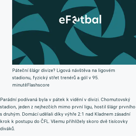
Páteční šlágr divize? Ligová návštěva na ligovém
stadionu, fyzický střet trenérů a gól v 95.
minutě
Flashscore
Parádní podívaná byla v pátek k vidění v divizi. Chomutovský
stadion, jeden z nejhezčích mimo první ligu, hostil šlágr prvního
s druhým. Domácí udělali díky výhře 2:1 nad Kladnem zásadní
krok k postupu do ČFL. Všemu přihlížely skoro dvě tisícovky
diváků.