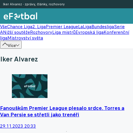
Iker Alvarez - zprávy, články, rozhovory
Vše
Chance Liga
2. Liga
Premier League
LaLiga
Bundesliga
Serie
A
Nižší soutěže
Rozhovory
Liga mistrů
Evropská liga
Konferenční
liga
Mistrovství světa
Více
Iker Alvarez
Fanouškům Premier League plesalo srdce. Torres a
Van Persie se střetli jako trenéři
29.11.2023 20:33