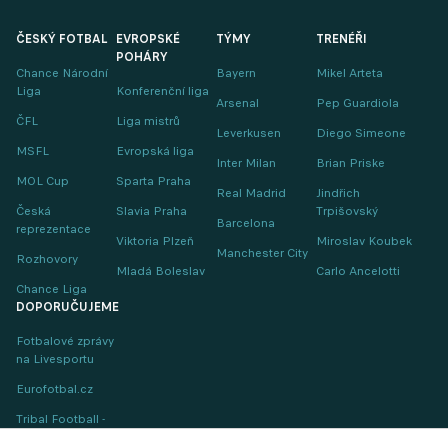
ČESKÝ FOTBAL
EVROPSKÉ
TÝMY
TRENÉŘI
POHÁRY
Chance Národní
Bayern
Mikel Arteta
Liga
Konferenční liga
Arsenal
Pep Guardiola
ČFL
Liga mistrů
Leverkusen
Diego Simeone
MSFL
Evropská liga
Inter Milan
Brian Priske
MOL Cup
Sparta Praha
Real Madrid
Jindřich
Česká
Slavia Praha
Trpišovský
Barcelona
reprezentace
Viktoria Plzeň
Miroslav Koubek
Manchester City
Rozhovory
Mladá Boleslav
Carlo Ancelotti
Chance Liga
DOPORUČUJEME
Fotbalové zprávy
na Livesportu
Eurofotbal.cz
Tribal Football -
Football News