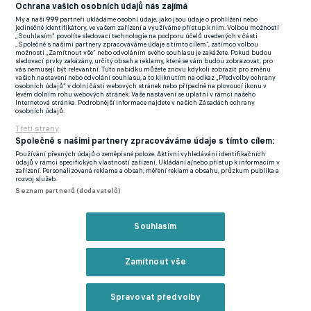
(EN)
Ochrana vašich osobních údajů nás zajímá
My a naši
999
partneři ukládáme osobní údaje, jako jsou údaje o prohlížení nebo
FlashFutbal (SK)
jedinečné identifikátory, ve vašem zařízení a využíváme přístup k nim. Volbou možnosti
„Souhlasím“ povolíte sledovací technologie na podporu účelů uvedených v části
„Společně s našimi partnery zpracováváme údaje s tímto cílem“, zatímco volbou
Tenisportal.cz
možnosti „Zamítnout vše“ nebo odvoláním svého souhlasu je zakážete. Pokud budou
sledovací prvky zakázány, určitý obsah a reklamy, které se vám budou zobrazovat, pro
Tenisové zprávy
vás nemusejí být relevantní. Tuto nabídku můžete znovu kdykoli zobrazit pro změnu
vašich nastavení nebo odvolání souhlasu, a to kliknutím na odkaz „Předvolby ochrany
na Livesportu
osobních údajů“ v dolní části webových stránek nebo případně na plovoucí ikonu v
levém dolním rohu webových stránek. Vaše nastavení se uplatní v rámci našeho
Internetová stránka. Podrobnější informace najdete v našich Zásadách ochrany
osobních údajů.
Třetí strany
Společně s našimi partnery zpracováváme údaje s tímto cílem:
Používání přesných údajů o zeměpisné poloze. Aktivní vyhledávání identifikačních
Podmínky užití
GDPR a žurnalistika
údajů v rámci specifických vlastností zařízení. Ukládání a/nebo přístup k informacím v
zařízení. Personalizovaná reklama a obsah, měření reklam a obsahu, průzkum publika a
Zásady ochrany osobních údajů
Doporučené stránky
rozvoj služeb.
Seznam partnerů (dodavatelů)
Třetí strany
Tiráž
Souhlasím
© eFotbal
2026
Zamítnout vše
Spravovat předvolby