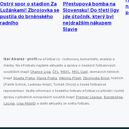
Ostrý spor o stadion Za
Přestupová bomba na
n
Lužánkami! Zbrojovka se
Slovensku! Do třetí ligy
p
pustila do brněnského
jde útočník, který byl
radního
nejdražším nákupem
Slavie
Iker Alvarez - profil
na eFotbal.cz - rozhovory, komentáře, analýzy a
články. Na eFotbalu najdete aktuality a zprávy o českých fotbalových
soutěžích (např.
Chance Liga
,
ČFL
,
MSFL
,
MOL Cup
), domácích týmech
(např.
Sparta Praha
,
Slavia Praha
,
Viktoria Plzeň
,
Zbrojovka Brno
), hráčích
(Patrik Schick, Ladislav Krejčí, Tomáš Chorý) a české fotbalové
reprezentaci. Vedle informací z českého fotbalu eFotbal.cz přináší i rychlé
zprávy z předních evropských soutěží (např.
Premier League
,
Bundesliga
,
LaLiga
,
Liga Mistrů
) a další aktuality ze světa fotbalu.