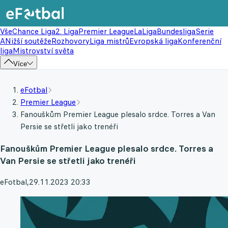
Vše
Chance Liga
2. Liga
Premier League
LaLiga
Bundesliga
Serie
A
Nižší soutěže
Rozhovory
Liga mistrů
Evropská liga
Konferenční
liga
Mistrovství světa
Více
eFotbal
Premier League
Fanouškům Premier League plesalo srdce. Torres a Van
Persie se střetli jako trenéři
Fanouškům Premier League plesalo srdce. Torres a
Van Persie se střetli jako trenéři
eFotbal
,
29.11.2023 20:33