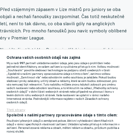
Před vzájemným zápasem v Lize mistrů pro juniory se oba
objali a nechali fanoušky zavzpomínat. Čas totiž neskutečně
letí, není to tak dávno, co oba slavili góly na anglických
trávnících. Pro mnoho fanoušků jsou navíc symboly oblíbené
éry v Premier League.
Nyní čtyřicetiletý Van Persie si udělal jméno v anglickém
fotbale v Arsenalu, než v roce 2012 kontroverzně přestoupil do
Ochrana vašich osobních údajů nás zajímá
Manchesteru United. Tento přestup se mu vyplatil, protože
My a naši
997
partneři ukládáme osobní údaje, jako jsou údaje o prohlížení nebo
jedinečné identifikátory, ve vašem zařízení a využíváme přístup k nim. Volbou možnosti
hned ve své první sezoně na Old Trafford získal vytoužený titul.
„Souhlasím“ povolíte sledovací technologie na podporu účelů uvedených v části
„Společně s našimi partnery zpracováváme údaje s tímto cílem“, zatímco volbou
možnosti „Zamítnout vše“ nebo odvoláním svého souhlasu je zakážete. Pokud budou
sledovací prvky zakázány, určitý obsah a reklamy, které se vám budou zobrazovat, pro
Žolík Immobile zajistil výhru Lazia, Mbappé zachránil PSG
vás nemusejí být relevantní. Tuto nabídku můžete znovu kdykoli zobrazit pro změnu
vašich nastavení nebo odvolání souhlasu, a to kliknutím na odkaz „Předvolby ochrany
alespoň bod a Dortmund loupil na San Siru
osobních údajů“ v dolní části webových stránek nebo případně na plovoucí ikonu v
levém dolním rohu webových stránek. Vaše nastavení se uplatní v rámci našeho
Od svého konce kariéry v roce 2019 působí Nizozemec ve
Internetová stránka. Podrobnější informace najdete v našich Zásadách ochrany
osobních údajů.
Feyenoordu jako trenér. Začínal jako asistent manažera a poté
Třetí strany
se ujal role u mládežnických týmů.
Společně s našimi partnery zpracováváme údaje s tímto cílem:
Používání přesných údajů o zeměpisné poloze. Aktivní vyhledávání identifikačních
A co Španěl? Torres naopak prošel řadami Atlética Madrid, než
údajů v rámci specifických vlastností zařízení. Ukládání a/nebo přístup k informacím v
zařízení. Personalizovaná reklama a obsah, měření reklam a obsahu, průzkum publika a
přestoupil do Liverpoolu. Během působení na Anfieldu se
rozvoj služeb.