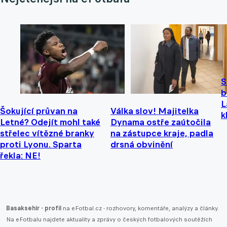
S
b
L
Šokující průvan na
Válka slov! Majitelka
k
Letné? Odejít mohl také
Dynama ostře zaútočila
střelec vítězné branky
na zástupce kraje, padla
proti Lyonu. Sparta
drsná obvinění
řekla: NE!
Basaksehir - profil
na eFotbal.cz - rozhovory, komentáře, analýzy a články.
Na eFotbalu najdete aktuality a zprávy o českých fotbalových soutěžích