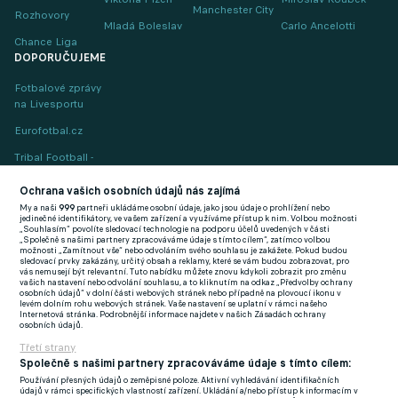
Manchester City
Rozhovory
Mladá Boleslav
Carlo Ancelotti
Chance Liga
DOPORUČUJEME
Fotbalové zprávy
na Livesportu
Eurofotbal.cz
Tribal Football -
Football News
(EN)
Ochrana vašich osobních údajů nás zajímá
My a naši
999
partneři ukládáme osobní údaje, jako jsou údaje o prohlížení nebo
FlashFutbal (SK)
jedinečné identifikátory, ve vašem zařízení a využíváme přístup k nim. Volbou možnosti
„Souhlasím“ povolíte sledovací technologie na podporu účelů uvedených v části
„Společně s našimi partnery zpracováváme údaje s tímto cílem“, zatímco volbou
Tenisportal.cz
možnosti „Zamítnout vše“ nebo odvoláním svého souhlasu je zakážete. Pokud budou
sledovací prvky zakázány, určitý obsah a reklamy, které se vám budou zobrazovat, pro
Tenisové zprávy
vás nemusejí být relevantní. Tuto nabídku můžete znovu kdykoli zobrazit pro změnu
vašich nastavení nebo odvolání souhlasu, a to kliknutím na odkaz „Předvolby ochrany
na Livesportu
osobních údajů“ v dolní části webových stránek nebo případně na plovoucí ikonu v
levém dolním rohu webových stránek. Vaše nastavení se uplatní v rámci našeho
Internetová stránka. Podrobnější informace najdete v našich Zásadách ochrany
osobních údajů.
Třetí strany
Společně s našimi partnery zpracováváme údaje s tímto cílem:
Používání přesných údajů o zeměpisné poloze. Aktivní vyhledávání identifikačních
Podmínky užití
GDPR a žurnalistika
údajů v rámci specifických vlastností zařízení. Ukládání a/nebo přístup k informacím v