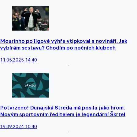
Mourinho po ligové výhře vtipkoval s novináři. Jak
vybírám sestavu? Chodím po nočních klubech
11.05.2025 14:40
Potvrzeno! Dunajská Streda má posilu jako hrom.
Novým sportovním ředitelem je legendární Škrtel
19.09.2024 10:40