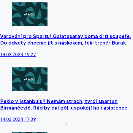
Varování pro Spartu! Galatasaray doma drtí soupeře.
Do odvety chceme jít s náskokem, řekl trenér Buruk
14.02.2024 19:27
Peklo v Istanbulu? Nemám strach, tvrdí sparťan
Birmančevič. Rád by dal gól, uspokojí ho i asistence
14.02.2024 17:39