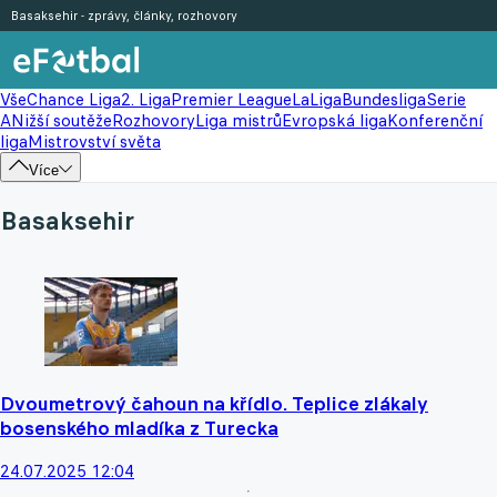
Basaksehir - zprávy, články, rozhovory
Vše
Chance Liga
2. Liga
Premier League
LaLiga
Bundesliga
Serie
A
Nižší soutěže
Rozhovory
Liga mistrů
Evropská liga
Konferenční
liga
Mistrovství světa
Více
Basaksehir
Dvoumetrový čahoun na křídlo. Teplice zlákaly
bosenského mladíka z Turecka
24.07.2025 12:04