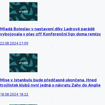
Mladá Boleslav v nastavení díky Ladrově parádě
vybojovala v play off Konferenční ligy doma remízu
22.08.2024 21:09
Mise v Istanbulu bude předčasně ukončena. Hned
trojlístek klubů nyní jedná o návratu Zahy do Anglie
18.08.2024 18:22