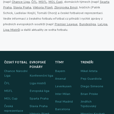
(např.
Chance Liga
,
ČFL
,
MSFL
,
MOL Cup
), domácích týmech (např.
Sparta
Praha
,
Slavia Praha
,
Viktoria Plzeň
,
Zbrojovka Brno
), hráčích (Patrik
Schick, Ladislav Krejčí, Tomáš Chorý) a české fotbalové reprezentaci.
Vedle informací z českého fotbalu eFotbal.cz přináší i rychlé zprávy z
předních evropských soutěží (např.
Premier League
,
Bundesliga
,
LaLiga
,
Liga Mistrů
) a další aktuality ze světa fotbalu.
ČESKÝ FOTBAL
EVROPSKÉ
TÝMY
TRENÉŘI
POHÁRY
Chance Národní
Bayern
Mikel Arteta
Liga
Konferenční liga
Arsenal
Pep Guardiola
ČFL
Liga mistrů
Leverkusen
Diego Simeone
MSFL
Evropská liga
Inter Milan
Brian Priske
MOL Cup
Sparta Praha
Real Madrid
Jindřich
Česká
Slavia Praha
Trpišovský
Barcelona
reprezentace
Viktoria Plzeň
Miroslav Koubek