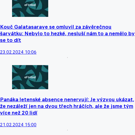
Kouč Galatasaraye se omluvil za závěrečnou
šarvátku: Nebylo to hezké, nesluší nám to a nemělo by
se to dít
23.02.2024 10:06
Panáka letenské absence nenervují: Je výzvou ukázat,
že nezáleží jen na dvou třech hráčích, ale že jsme tým
více než 20 lidí
21.02.2024 15:00