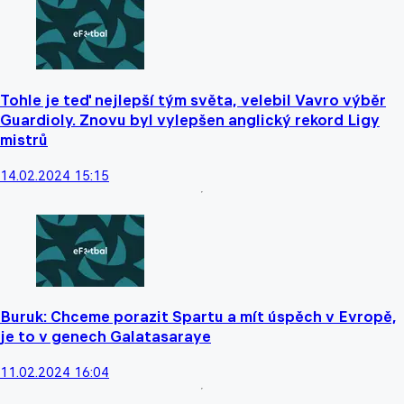
Tohle je teď nejlepší tým světa, velebil Vavro výběr
Guardioly. Znovu byl vylepšen anglický rekord Ligy
mistrů
14.02.2024 15:15
Buruk: Chceme porazit Spartu a mít úspěch v Evropě,
je to v genech Galatasaraye
11.02.2024 16:04