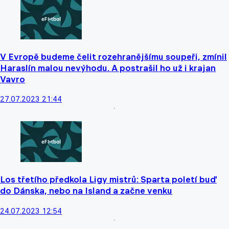
V Evropě budeme čelit rozehranějšímu soupeři, zmínil
Haraslín malou nevýhodu. A postrašil ho už i krajan
Vavro
27.07.2023 21:44
Los třetího předkola Ligy mistrů: Sparta poletí buď
do Dánska, nebo na Island a začne venku
24.07.2023 12:54