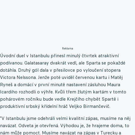
Reklama
Úvodní duel v Istanbulu přinesl minulý čtvrtek atraktivní
podívanou. Galatasaray dvakrát vedl, ale Sparta se pokaždé
dotáhla. Druhý gól dala v přesilovce po vyloučení stopera
Victora Nelssona. Jenže poté uviděl červenou kartu i Matěj
Ryneš a domácí v první minutě nastavení zásluhou Maura
Icardiho rozhodli o výhře. Kvůli třem žlutým kartám v tomto
pohárovém ročníku bude vedle Krejčího chybět Spartě i
produktivní srbský křídelní hráč Veljko Birmančevič.
"V Istanbulu jsme odehráli velmi kvalitní zápas, musíme na něj
navázat. Odveta je otevřená. Výhodou je, že hrajeme doma, to
nám může pomoct. Musíme navázat na zápas v Turecku a