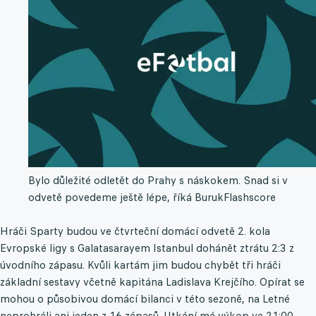
Bylo důležité odletět do Prahy s náskokem. Snad si v
odvetě povedeme ještě lépe, říká Buruk
Flashscore
Hráči Sparty budou ve čtvrteční domácí odvetě 2. kola
Evropské ligy s Galatasarayem Istanbul dohánět ztrátu 2:3 z
úvodního zápasu. Kvůli kartám jim budou chybět tři hráči
základní sestavy včetně kapitána Ladislava Krejčího. Opírat se
mohou o působivou domácí bilanci v této sezoně, na Letné
neprohráli ani jeden z 16 zápasů. Utkání má výkop ve 21:00.