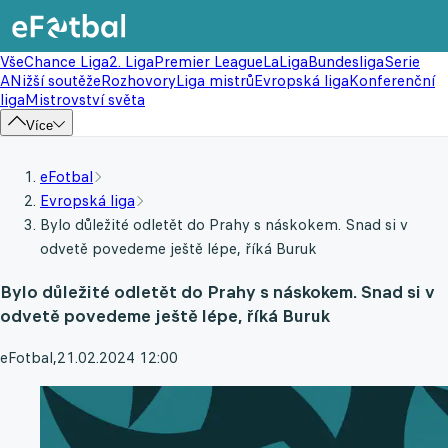
Vše
Chance Liga
2. Liga
Premier League
LaLiga
Bundesliga
Serie
A
Nižší soutěže
Rozhovory
Liga mistrů
Evropská liga
Konferenční
liga
Mistrovství světa
Více
eFotbal
Evropská liga
Bylo důležité odletět do Prahy s náskokem. Snad si v
odvetě povedeme ještě lépe, říká Buruk
Bylo důležité odletět do Prahy s náskokem. Snad si v
odvetě povedeme ještě lépe, říká Buruk
eFotbal
,
21.02.2024 12:00