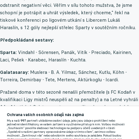
odstranit negativní věci. Věřím v sílu tohoto mužstva, že jsme
schopní je potrápit a uhrát výsledek, který chceme," řekl na
tiskové konferenci po ligovém utkání s Libercem Lukáš
Haraslín, s 12 góly nejlepší střelec Sparty v soutěžním ročníku.
Předpokládané sestavy:
Sparta:
Vindahl - Sörensen, Panák, Vitík - Preciado, Kairinen,
Laci, Pešek - Karabec, Haraslín - Kuchta.
Galatasaray:
Muslera - B. A. Yilmaz, Sánchez, Kutlu, Köhn -
Torreira, Demirbay - Tete, Mertens, Aktürkoglu - Icardi.
Pražané doma v této sezoně nenašli přemožitele (s FC Kodaň v
kvalifikaci Ligy mistrů neuspěli až na penalty) a na Letné vyhráli
14 z 16 utkání. Galatasaray tam porazili v obou dosavadních
zápasech - 3:1 v předkole Poháru UEFA (dnešní Evropské ligy) v
Ochrana vašich osobních údajů nás zajímá
sezoně 1995/96 a poté 3:0 ve skupině Ligy mistrů v ročníku
My a naši
997
partneři ukládáme osobní údaje, jako jsou údaje o prohlížení nebo
jedinečné identifikátory, ve vašem zařízení a využíváme přístup k nim. Volbou možnosti
1997/98. Jako hráč tehdy působil v istanbulském celku jeho
„Souhlasím“ povolíte sledovací technologie na podporu účelů uvedených v části
„Společně s našimi partnery zpracováváme údaje s tímto cílem“, zatímco volbou
současný trenér Okan Buruk.
možnosti „Zamítnout vše“ nebo odvoláním svého souhlasu je zakážete. Pokud budou