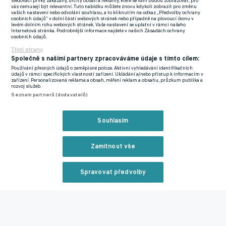
sledovací prvky zakázány, určitý obsah a reklamy, které se vám budou zobrazovat, pro
vás nemusejí být relevantní. Tuto nabídku můžete znovu kdykoli zobrazit pro změnu
vašich nastavení nebo odvolání souhlasu, a to kliknutím na odkaz „Předvolby ochrany
"Doma jsme si vytvořili výhodu, která nám dává naději do
osobních údajů“ v dolní části webových stránek nebo případně na plovoucí ikonu v
levém dolním rohu webových stránek. Vaše nastavení se uplatní v rámci našeho
odvety. Bylo důležité odletět do Prahy s náskokem. Snad si v
Internetová stránka. Podrobnější informace najdete v našich Zásadách ochrany
osobních údajů.
odvetě povedeme ještě lépe," prohlásil padesátiletý Buruk,
Třetí strany
který v roce 2000 ovládl se "Lvy" Pohár UEFA i Superpohár
Společně s našimi partnery zpracováváme údaje s tímto cílem:
UEFA.
Používání přesných údajů o zeměpisné poloze. Aktivní vyhledávání identifikačních
údajů v rámci specifických vlastností zařízení. Ukládání a/nebo přístup k informacím v
zařízení. Personalizovaná reklama a obsah, měření reklam a obsahu, průzkum publika a
Zajímavosti:
rozvoj služeb.
Seznam partnerů (dodavatelů)
- Sparta neporazila v pohárech turecké týmy 6x v řadě (z toho 5
proher)
Souhlasím
- Sparta doma prohrála jediný z dosavadních 7 pohárových
Zamítnout vše
duelů s tureckými celky
- Galatasaray neprohrál v pohárech s českými mužstvy poslední
Spravovat předvolby
4 utkání
Reklama
- Galatasaray nevyhrál v pohárech na hřišti českých týmů 3x po
sobě